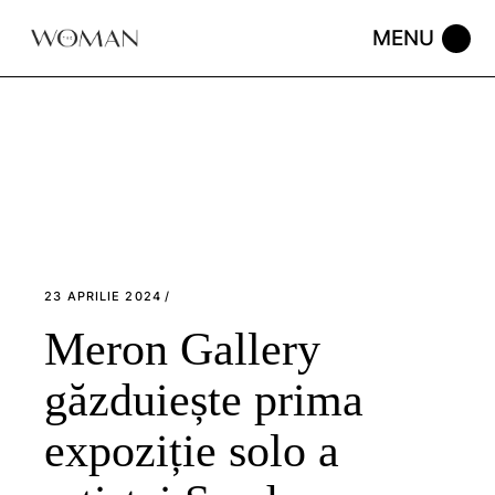
Skip
to
the
content
23 APRILIE 2024
Meron Gallery
găzduiește prima
expoziție solo a