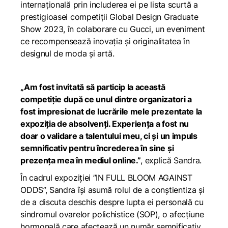
internațională prin includerea ei pe lista scurtă a
prestigioasei competiții Global Design Graduate
Show 2023, în colaborare cu Gucci, un eveniment
ce recompensează inovația și originalitatea în
designul de moda și artă.
„Am fost invitată să particip la această
competiție după ce unul dintre organizatori a
fost impresionat de lucrările mele prezentate la
expoziția de absolvenți. Experiența a fost nu
doar o validare a talentului meu, ci și un impuls
semnificativ pentru încrederea în sine și
prezența mea în mediul online.”
, explică Sandra.
În cadrul expoziției ”IN FULL BLOOM AGAINST
ODDS”, Sandra își asumă rolul de a conștientiza și
de a discuta deschis despre lupta ei personală cu
sindromul ovarelor polichistice (SOP), o afecțiune
hormonală care afectează un număr semnificativ