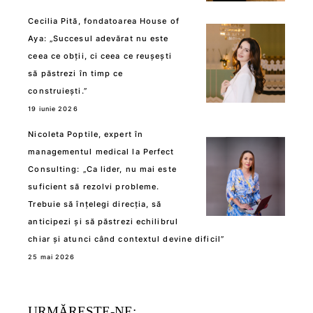
Cecilia Pită, fondatoarea House of
Aya: „Succesul adevărat nu este
ceea ce obții, ci ceea ce reușești
să păstrezi în timp ce
construiești.”
19 iunie 2026
Nicoleta Poptile, expert în
managementul medical la Perfect
Consulting: „Ca lider, nu mai este
suficient să rezolvi probleme.
Trebuie să înțelegi direcția, să
anticipezi și să păstrezi echilibrul
chiar și atunci când contextul devine dificil”
25 mai 2026
URMĂREȘTE-NE: