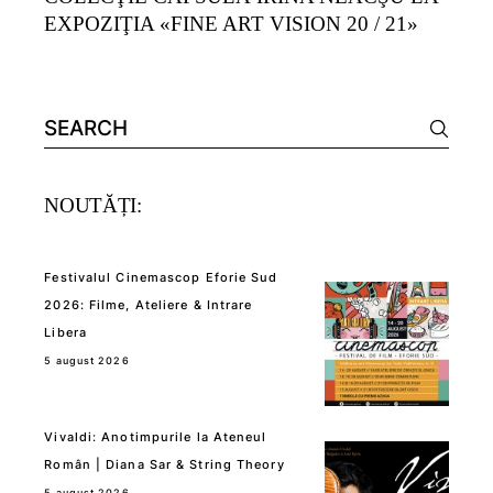
EXPOZIŢIA «FINE ART VISION 20 / 21»
Search
for:
NOUTĂȚI:
Festivalul Cinemascop Eforie Sud
2026: Filme, Ateliere & Intrare
Libera
5 august 2026
Vivaldi: Anotimpurile la Ateneul
Român | Diana Sar & String Theory
5 august 2026