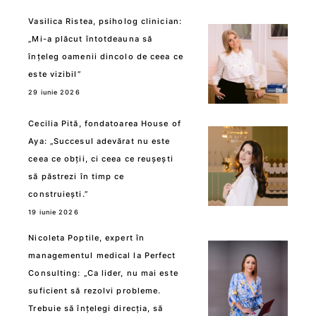
Vasilica Ristea, psiholog clinician:
„Mi-a plăcut întotdeauna să
înțeleg oamenii dincolo de ceea ce
este vizibil”
29 iunie 2026
Cecilia Pită, fondatoarea House of
Aya: „Succesul adevărat nu este
ceea ce obții, ci ceea ce reușești
să păstrezi în timp ce
construiești.”
19 iunie 2026
Nicoleta Poptile, expert în
managementul medical la Perfect
Consulting: „Ca lider, nu mai este
suficient să rezolvi probleme.
Trebuie să înțelegi direcția, să