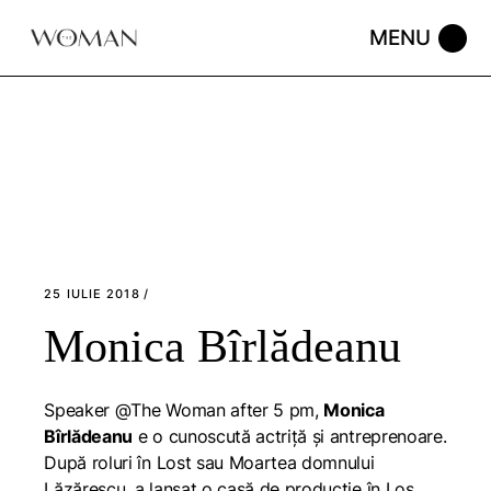
Skip
to
the
content
25 IULIE 2018
Monica Bîrlădeanu
Speaker @The Woman after 5 pm,
Monica
Bîrlădeanu
e o cunoscută actriță și antreprenoare.
După roluri în Lost sau Moartea domnului
Lăzărescu, a lansat o casă de producție în Los