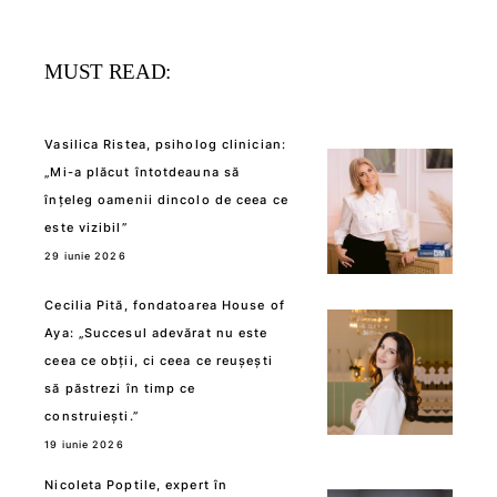
MUST READ:
Vasilica Ristea, psiholog clinician:
„Mi-a plăcut întotdeauna să
înțeleg oamenii dincolo de ceea ce
este vizibil”
29 iunie 2026
Cecilia Pită, fondatoarea House of
Aya: „Succesul adevărat nu este
ceea ce obții, ci ceea ce reușești
să păstrezi în timp ce
construiești.”
19 iunie 2026
Nicoleta Poptile, expert în