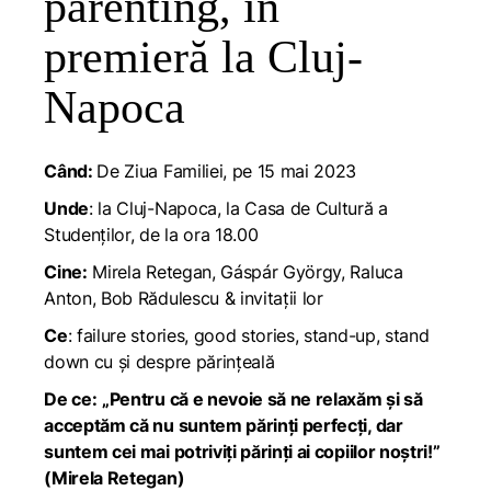
parenting, în
premieră la Cluj-
Napoca
Când:
De Ziua Familiei, pe 15 mai 2023
Unde
: la Cluj-Napoca, la Casa de Cultură a
Studenților, de la ora 18.00
Cine:
Mirela Retegan, Gáspár György, Raluca
Anton, Bob Rădulescu & invitații lor
Ce
: failure stories, good stories, stand-up, stand
down cu și despre părințeală
De ce:
„Pentru că e nevoie să ne relaxăm și să
acceptăm că nu suntem părinți perfecți, dar
suntem cei mai potriviți părinți ai copiilor noștri!”
(Mirela Retegan)