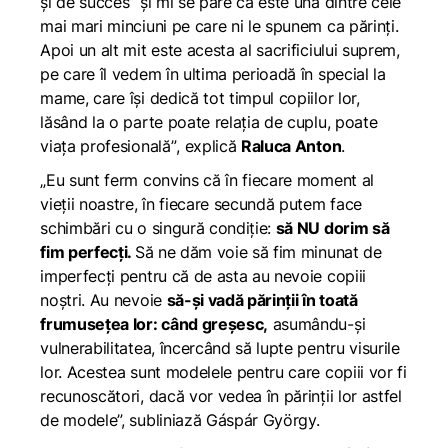
și de succes” și mi se pare că este una dintre cele
mai mari minciuni pe care ni le spunem ca părinți.
Apoi un alt mit este acesta al sacrificiului suprem,
pe care îl vedem în ultima perioadă în special la
mame, care își dedică tot timpul copiilor lor,
lăsând la o parte poate relația de cuplu, poate
viața profesională”
, explică
Raluca Anton
.
„Eu sunt ferm convins că în fiecare moment al
vieții noastre, în fiecare secundă putem face
schimbări cu o singură condiție:
să NU dorim să
fim perfecți.
Să ne dăm voie să fim minunat de
imperfecți pentru că de asta au nevoie copiii
noștri. Au nevoie
să-și vadă părinții în toată
frumusețea lor: când greșesc,
asumându-și
vulnerabilitatea, încercând să lupte pentru visurile
lor. Acestea sunt modelele pentru care copiii vor fi
recunoscători, dacă vor vedea în părinții lor astfel
de modele”,
subliniază Gáspár György.