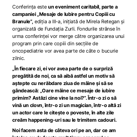
Conferința este
un eveniment caritabil, parte a
campaniei „Mesaje de Iubire pentru Copiii cu
Branule”,
ediția a III-a, inițiată de Mirela Retegan și
organizată de Fundația Zurli. Fondurile strânse în
urma conferinței vor merge către organizarea unui
program prin care copiii din secțiile de
oncopediatrie vor avea parte de câte o bucurie
zilnic.
„În fiecare zi, ei vor avea parte de o surpriză
pregătită de noi, ca să aibă astfel un motiv să
aștepte cu nerăbdare ziua de mâine și să se
gândească: „Oare mâine ce mesaje de iubire
primim? Astăzi cine vine la noi?”. Într-o zi o să
vină un clovn, într-o zi un magician, într-o altă zi
un actor care le citește o poveste, în alte zile
creăm happening-uri sau le trimitem cadouri.
Noi facem asta de câteva ori pe an, dar ce am