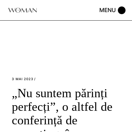
Skip
to
the
content
3 MAI 2023
„Nu suntem părinți
perfecți”, o altfel de
conferință de