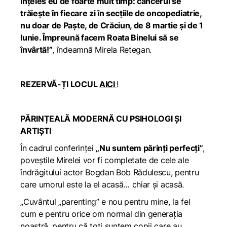
înțeles eu de foarte mult timp: cancerul se
trăiește în fiecare zi în secțiile de oncopediatrie,
nu doar de Paște, de Crăciun, de 8 martie și de 1
Iunie. Împreună facem Roata Binelui să se
învârtă!”
, îndeamnă Mirela Retegan.
REZERVĂ-ȚI LOCUL
AICI
!
PĂRINȚEALĂ MODERNĂ CU PSIHOLOGI ȘI
ARTIȘTI
În cadrul conferinței
„Nu suntem părinți perfecți”
,
poveștile Mirelei vor fi completate de cele ale
îndrăgitului actor Bogdan Bob Rădulescu, pentru
care umorul este la el acasă… chiar și acasă.
„Cuvântul „parenting” e nou pentru mine, la fel
cum e pentru orice om normal din generația
noastră, pentru că toți suntem copii care au