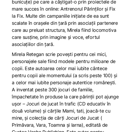
bunicuțe) pe care a câștigat-o prin proiectele de
mare succes în online: Antrenorul Părinților și Fix
la Fix. Multe din campaniile inițiate de ea sunt
scalate în orașele din țară prin asociații partenere
care au preluat structura, Mirela fiind locomotiva
care susține, prin imagine și voce, efortul
asociațiilor din țară.
Mirela Retegan scrie povești pentru cei mici,
personajele sale fiind modele pentru milioane de
copii. Este autoarea celor mai iubite cântece
pentru copii ale momentului (a scris peste 100) și
a celor mai iubite personaje autentice românești.
A inventat peste 300 jocuri de familie,
împachetate în produse la care părinții pot ajunge
ușor – Jocuri de jucat în trafic (CD educativ în
două volume) și cărţile Mami, tati, joacă-te cu
mine, și colecția de cărți Jocuri de Jucat (
Primăvara, Vara, Toamna și Iarna), editată de