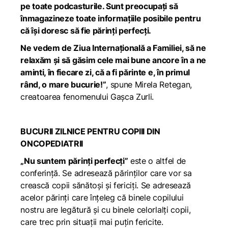
pe toate podcasturile. Sunt preocupați să
înmagazineze toate informațiile posibile pentru
că își doresc să fie părinți perfecți.
Ne vedem de Ziua Internațională a Familiei, să ne
relaxăm și să găsim cele mai bune ancore în a ne
aminti, în fiecare zi, că a fi părinte e, în primul
rând, o mare bucurie!”
,
spune Mirela Retegan,
creatoarea fenomenului Gașca Zurli.
BUCURII ZILNICE PENTRU COPIII DIN
ONCOPEDIATRII
„Nu suntem părinți perfecți”
este o altfel de
conferință. Se adresează părinților care vor sa
crească copii sănătoși și fericiți. Se adresează
acelor părinți care înțeleg că binele copilului
nostru are legătură și cu binele celorlalți copii,
care trec prin situații mai puțin fericite.