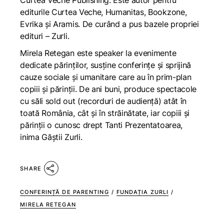
Curtea Veche Publishing. Este autor pentru
editurile Curtea Veche, Humanitas, Bookzone,
Evrika și Aramis. De curând a pus bazele propriei
edituri – Zurli.
Mirela Retegan este speaker la evenimente
dedicate părinţilor, susţine conferinţe și sprijină
cauze sociale și umanitare care au în prim-plan
copiii și părinții. De ani buni, produce spectacole
cu săli sold out (recorduri de audiență) atât în
toată România, cât și în străinătate, iar copiii și
părinţii o cunosc drept Tanti Prezentatoarea,
inima Găștii Zurli.
SHARE
CONFERINȚĂ DE PARENTING
/
FUNDAȚIA ZURLI
/
MIRELA RETEGAN