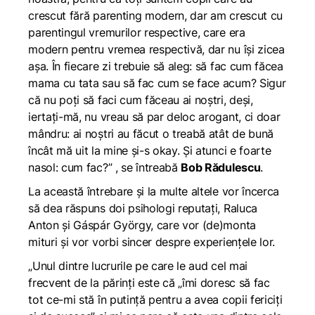
crescut fără parenting modern, dar am crescut cu
parentingul vremurilor respective, care era
modern pentru vremea respectivă, dar nu își zicea
așa. În fiecare zi trebuie să aleg: să fac cum făcea
mama cu tata sau să fac cum se face acum? Sigur
că nu poți să faci cum făceau ai noștri, deși,
iertați-mă, nu vreau să par deloc arogant, ci doar
mândru: ai noștri au făcut o treabă atât de bună
încât mă uit la mine și-s okay. Și atunci e foarte
nasol: cum fac?” ,
se întreabă
Bob Rădulescu
.
La această întrebare și la multe altele vor încerca
să dea răspuns doi psihologi reputați, Raluca
Anton și Gáspár György, care vor (de)monta
mituri și vor vorbi sincer despre experiențele lor.
„Unul dintre lucrurile pe care le aud cel mai
frecvent de la părinți este că „îmi doresc să fac
tot ce-mi stă în putință pentru a avea copii fericiți