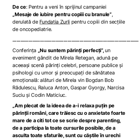
De ce
: Pentru a veni în sprijinul campaniei
„Mesaje de iubire pentru copiii cu branule”
,
derulată de
Fundația Zurli
pentru copiii din secțiile
de oncopediatrie.
……………………………………………………………………………………
Conferința
„Nu suntem părinți perfecți”,
un
eveniment gândit de Mirela Retegan, adună pe
aceeași scenă părinți celebri, persoane publice și
psihologi cu umor și preocupați de sănătatea
emoțională: alături de Mirela vin Bogdan Bob
Rădulescu, Raluca Anton, Gaspar Gyorgy, Narcisa
Suciu și Codin Maticiuc.
„Am plecat de la ideea de a-i relaxa puțin pe
părinții români, care trăiesc cu o anxietate foarte
mare de a citi tot ce se scrie despre parenting,
de a participa la toate cursurile posibile, de a
asculta toate sfaturile, sunt cu căștile în urechi