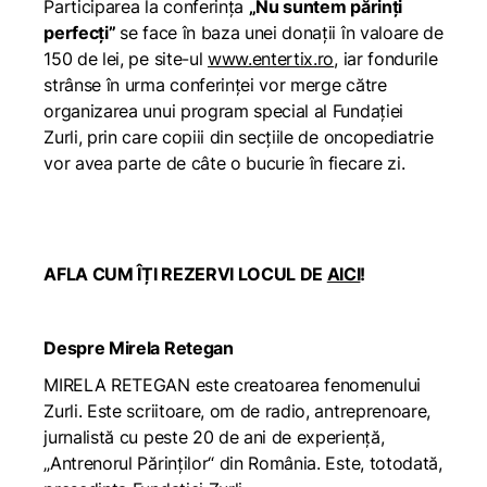
Participarea la conferința
„Nu suntem părinți
perfecți”
se face în baza unei donații în valoare de
150 de lei, pe site-ul
www.entertix.ro
, iar fondurile
strânse în urma conferinței vor merge către
organizarea unui program special al Fundației
Zurli, prin care copiii din secțiile de oncopediatrie
vor avea parte de câte o bucurie în fiecare zi.
AFLA CUM ÎȚI REZERVI LOCUL DE
AICI
!
Despre Mirela Retegan
MIRELA RETEGAN este creatoarea fenomenului
Zurli. Este scriitoare, om de radio, antreprenoare,
jurnalistă cu peste 20 de ani de experienţă,
„Antrenorul Părinţilor“ din România. Este, totodată,