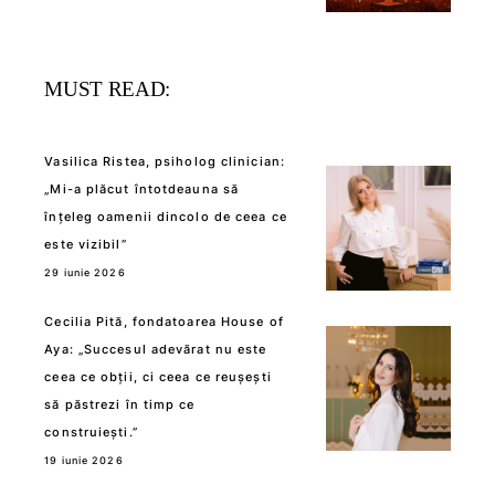
MUST READ:
Vasilica Ristea, psiholog clinician:
„Mi-a plăcut întotdeauna să
înțeleg oamenii dincolo de ceea ce
este vizibil”
29 iunie 2026
Cecilia Pită, fondatoarea House of
Aya: „Succesul adevărat nu este
ceea ce obții, ci ceea ce reușești
să păstrezi în timp ce
construiești.”
19 iunie 2026