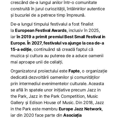
crescând de-a lungul anilor într-o comunitate
construită în jurul curiozității, întâlnirilor autentice
și bucuriei de a petrece timp împreună.
De-a lungul timpului festivalul a fost finalist
la
European Festival Awards
, inclusiv în 2025,
iar
în 2019 a primit premiul Best Small Festival in
Europe. În 2027, festivalul va ajunge la cea de-a
15-a ediție
, continuând să creadă faptul că
muzica și cultura au puterea de a aduce oamenii
mai aproape unii de ceilalți.
Organizatorul proiectului este
Fapte
, o organizație
dedicată dezvoltării oamenilor și comunităților
prin intermediul evenimentelor culturale. Aceasta
se află în spatele unor inițiative precum Jazz in
the Park, Jazz in the Park Competition, Music
Gallery și Edison House of Music. Din 2018, Jazz
in the Park este membru
Europe Jazz Network
,
iar din 2020 face parte din
Asociația