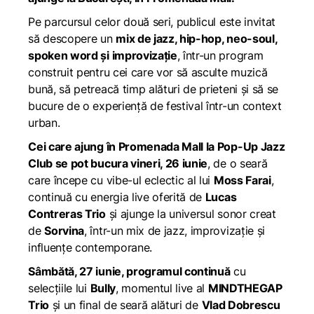
Pe parcursul celor două seri, publicul este invitat
să descopere un
mix de jazz, hip-hop, neo-soul,
spoken word și improvizație
, într-un program
construit pentru cei care vor să asculte muzică
bună, să petreacă timp alături de prieteni și să se
bucure de o experiență de festival într-un context
urban.
Cei care ajung în Promenada Mall la Pop-Up Jazz
Club se pot bucura vineri, 26 iunie
, de o seară
care începe cu vibe-ul eclectic al lui
Moss Farai
,
continuă cu energia live oferită de
Lucas
Contreras Trio
și ajunge la universul sonor creat
de
Sorvina
, într-un mix de jazz, improvizație și
influențe contemporane.
Sâmbătă, 27 iunie, programul continuă
cu
selecțiile lui
Bully
, momentul live al
MINDTHEGAP
Trio
și un final de seară alături de
Vlad Dobrescu