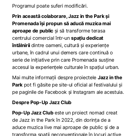
Programul poate suferi modificări.
Prin această colaborare, Jazz in the Park și
Promenada își propun să aducă muzica mai
aproape de public
și să transforme terasa
centrului comercial într-un
spațiu dedicat
întâlnirii
dintre oameni, cultură și experiențe
urbane, în cadrul unui demers care continuă o
serie de inițiative prin care Promenada susține
accesul la experiențele culturale în spațiul urban.
Mai multe informații despre proiectele
Jazz in the
Park
pot fi găsite pe
site-ul oficial
al festivalului și
pe paginile de
Facebook
și
Instagram
ale acestuia.
Despre Pop-Up Jazz Club
Pop-Up Jazz Club
este un proiect nomad creat
de Jazz in the Park în 2022, din dorința de a
aduce muzica live mai aproape de public și de a
transforma spații neconvenționale în locuri active