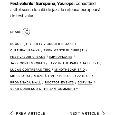
Festivalurilor Europene, Yourope
, conectând
astfel scena locală de jazz la rețeaua europeană
de festivaluri.
SHARE
BUCUREȘTI
/
BULLY
/
CONCERTE JAZZ
/
CULTURĂ URBANĂ
/
EVENIMENTE BUCUREȘTI
/
FESTIVALURI URBANE
/
IMPROVIZAȚIE
/
JAZZ CONTEMPORAN
/
JAZZ IN THE PARK
/
JAZZ LIVE
/
LUCAS CONTRERAS TRIO
/
MINDTHEGAP TRIO
/
MOSS FARAI
/
MUZICĂ LIVE
/
POP-UP JAZZ CLUB
/
PROMENADA MALL
/
ROOFTOP EVENTS
/
SORVINA
/
VLAD DOBRESCU & THE JAM COMMUNITY
PREV ARTICLE
NEXT ARTICLE