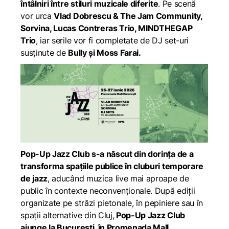
întâlniri între stiluri muzicale diferite
. Pe scenă
vor urca
Vlad Dobrescu & The Jam Community,
Sorvina, Lucas Contreras Trio, MINDTHEGAP
Trio
, iar serile vor fi completate de DJ set-uri
susținute de
Bully și Moss Farai.
Pop-Up Jazz Club s-a născut din dorința de a
transforma spațiile publice în cluburi temporare
de jazz
, aducând muzica live mai aproape de
public în contexte neconvenționale. După ediții
organizate pe străzi pietonale, în pepiniere sau în
spații alternative din Cluj,
Pop-Up Jazz Club
ajunge la București, în Promenada Mall.