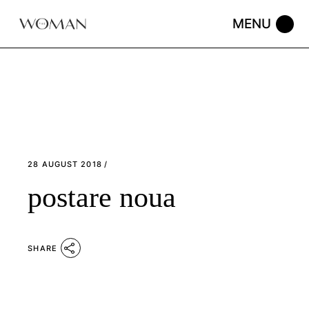
Skip
to
the
content
28 AUGUST 2018
postare noua
SHARE