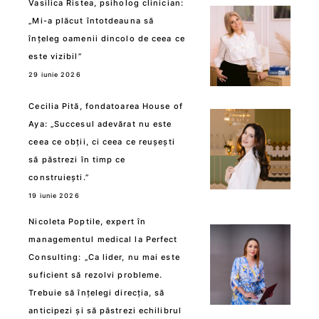
Vasilica Ristea, psiholog clinician:
„Mi-a plăcut întotdeauna să
înțeleg oamenii dincolo de ceea ce
este vizibil”
29 iunie 2026
Cecilia Pită, fondatoarea House of
Aya: „Succesul adevărat nu este
ceea ce obții, ci ceea ce reușești
să păstrezi în timp ce
construiești.”
19 iunie 2026
Nicoleta Poptile, expert în
managementul medical la Perfect
Consulting: „Ca lider, nu mai este
suficient să rezolvi probleme.
Trebuie să înțelegi direcția, să
anticipezi și să păstrezi echilibrul