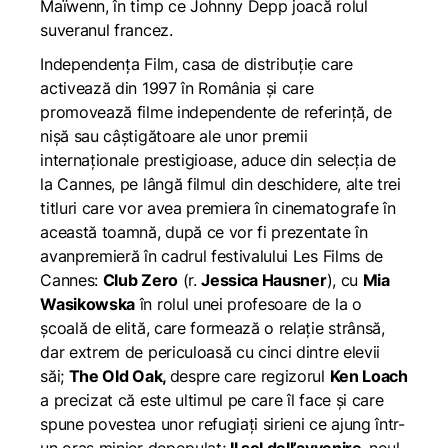
Maïwenn, în timp ce Johnny Depp joacă rolul
suveranul francez.
Independența Film, casa de distribuție care
activează din 1997 în România și care
promovează filme independente de referință, de
nișă sau câștigătoare ale unor premii
internaționale prestigioase, aduce din selecția de
la Cannes, pe lângă filmul din deschidere, alte trei
titluri care vor avea premiera în cinematografe în
această toamnă, după ce vor fi prezentate în
avanpremieră în cadrul festivalului Les Films de
Cannes:
Club Zero
(r.
Jessica Hausner
), cu
Mia
Wasikowska
în rolul unei profesoare de la o
școală de elită, care formează o relație strânsă,
dar extrem de periculoasă cu cinci dintre elevii
săi;
The Old Oak,
despre care regizorul
Ken Loach
a precizat că este ultimul pe care îl face și care
spune povestea unor refugiați sirieni ce ajung într-