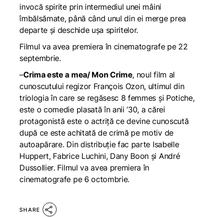
invocă spirite prin intermediul unei mâini
îmbălsămate, până când unul din ei merge prea
departe și deschide ușa spiritelor.
Filmul va avea premiera în cinematografe pe 22
septembrie.
–
Crima este a mea
/
Mon Crime
, noul film al
cunoscutului regizor François Ozon, ultimul din
triologia în care se regăsesc
8 femmes
și
Potiche
,
este o comedie
plasată în anii ‘30, a cărei
protagonistă este o actriță ce devine cunoscută
după ce este achitată de crimă pe motiv de
autoapărare. Din distribuție fac parte Isabelle
Huppert, Fabrice Luchini, Dany Boon și André
Dussollier. Filmul va avea premiera în
cinematografe pe 6 octombrie.
SHARE