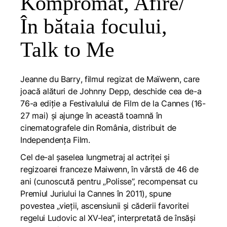
Kompromat, Afire/
În bătaia focului,
Talk to Me
Jeanne du Barry
, filmul regizat de Maïwenn, care
joacă alături de Johnny Depp, deschide cea de-a
76-a ediţie a Festivalului de Film de la Cannes (16-
27 mai) și ajunge în această toamnă în
cinematografele din România, distribuit de
Independența Film.
Cel de-al şaselea lungmetraj al actriţei şi
regizoarei franceze Maiwenn, în vârstă de 46 de
ani (cunoscută pentru „Polisse”, recompensat cu
Premiul Juriului la Cannes în 2011), spune
povestea „vieţii, ascensiunii şi căderii favoritei
regelui Ludovic al XV-lea”, interpretată de însăşi