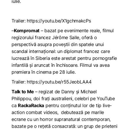
iulie.
Trailer:
https://youtu.be/X1gchmakcPs
–
Kompromat
– bazat pe evenimente reale, filmul
regizorului francez Jérôme Salle, oferă o
perspectivă asupra poveștii din spatele unui
scandal internațional: un diplomat francez care
lucrează în Siberia este arestat pentru pornografie
infantilă și aruncat în închisoare. Filmul va avea
premiera în cinema pe 28 iulie.
Trailer:
https://youtu.be/r55JeobLAA4
Talk to Me
– regizat de Danny și Michael
Philippou, doi frați australieni, celebri pe YouTube
ca
RackaRacka
pentru conținutul lor de tip
live-
action combat videos
, debutează pe marile
ecrane cu un horror supranatural contemporan,
bazate pe o rețetă consacrată: un grup de prieteni