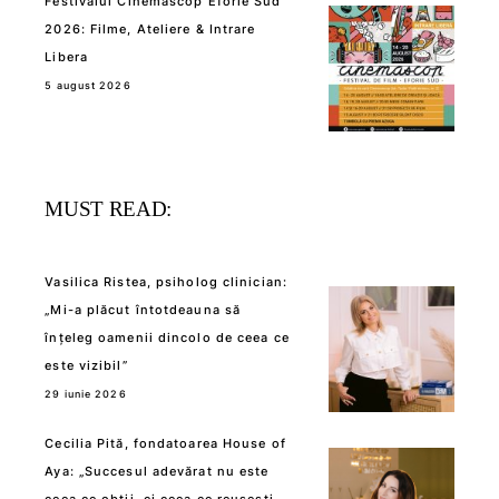
Festivalul Cinemascop Eforie Sud
2026: Filme, Ateliere & Intrare
Libera
5 august 2026
MUST READ:
Vasilica Ristea, psiholog clinician:
„Mi-a plăcut întotdeauna să
înțeleg oamenii dincolo de ceea ce
este vizibil”
29 iunie 2026
Cecilia Pită, fondatoarea House of
Aya: „Succesul adevărat nu este
ceea ce obții, ci ceea ce reușești