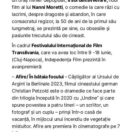
un oraș minier depopulat;
​​Il sol dell’avvenire,
noul
film al lui
Nanni Moretti
, o comedie la care râzi cu
lacrimi, despre dragoste și abandon, în care
consacratul regizor, la 50 de ani de la primul său
lungmetraj, se prezintă pe sine, cu obsesiile și
pasiunile trecutului său de cineast.
În cadrul
Festivalului Internațional de Film
Transilvania
, care va avea loc între 9 -18 iunie,
(Cluj-Napoca), Indepedența Film prezintă în
avanpremieră:
–
Afire/ În bătaia focului
–
Câștigător al Ursului de
Argint la Berlinale 2023, filmul cineastului german
Christian Petzold este o dramedie ce face parte
din trilogia începută în 2020 cu „Undine” și care
spune povestea a patru tineri – un scriitor, un
fotograf și un cuplu – prinși într-o casă de
vacanță, în mijlocul unui incendiu de vegetație
mistuitor.
Afire
are premiera în cinematografe pe 7