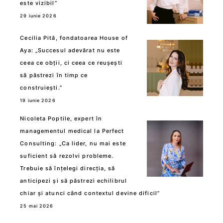
este vizibil”
29 iunie 2026
Cecilia Pită, fondatoarea House of
Aya: „Succesul adevărat nu este
ceea ce obții, ci ceea ce reușești
să păstrezi în timp ce
construiești.”
19 iunie 2026
Nicoleta Poptile, expert în
managementul medical la Perfect
Consulting: „Ca lider, nu mai este
suficient să rezolvi probleme.
Trebuie să înțelegi direcția, să
anticipezi și să păstrezi echilibrul
chiar și atunci când contextul devine dificil”
25 mai 2026