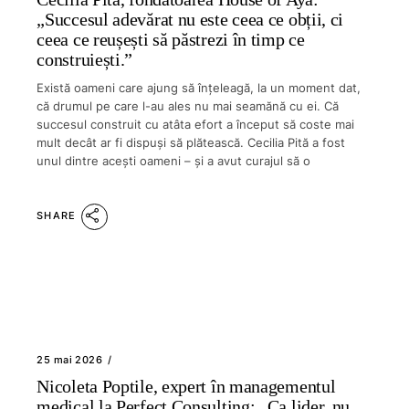
„Succesul adevărat nu este ceea ce obții, ci
ceea ce reușești să păstrezi în timp ce
construiești.”
Există oameni care ajung să înțeleagă, la un moment dat,
că drumul pe care l-au ales nu mai seamănă cu ei. Că
succesul construit cu atâta efort a început să coste mai
mult decât ar fi dispuși să plătească. Cecilia Pită a fost
unul dintre acești oameni – și a avut curajul să o
SHARE
25 mai 2026
Nicoleta Poptile, expert în managementul
medical la Perfect Consulting: „Ca lider, nu