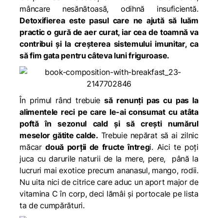
mâncare nesănătoasă, odihnă insuficientă.
Detoxifierea este pasul care ne ajută să luăm
practic o gură de aer curat, iar cea de toamnă va
contribui și la creșterea sistemului imunitar, ca
să fim gata pentru câteva luni friguroase.
În primul rând trebuie
să renunți pas cu pas la
alimentele reci pe care le-ai consumat cu atâta
poftă în sezonul cald și să crești numărul
meselor gătite calde.
Trebuie nepărat să ai zilnic
măcar
două porții de fructe întreg
i. Aici te poți
juca cu darurile naturii de la mere, pere, până la
lucruri mai exotice precum ananasul, mango, rodii.
Nu uita nici de citrice care aduc un aport major de
vitamina C în corp, deci lămâi și portocale pe lista
ta de cumpărături.