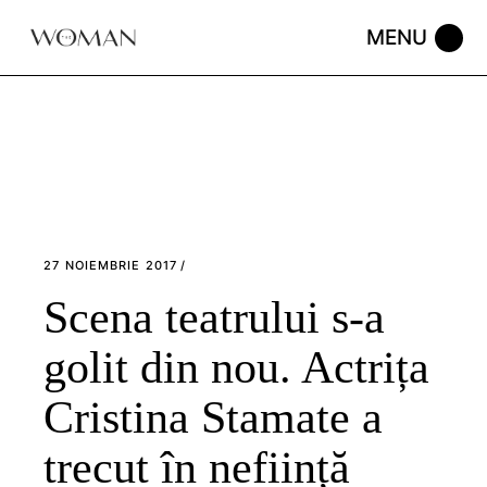
Skip
to
the
content
27 NOIEMBRIE 2017
Scena teatrului s-a
golit din nou. Actrița
Cristina Stamate a
trecut în neființă