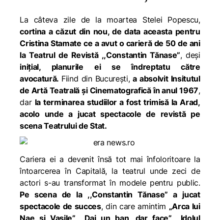
La câteva zile de la moartea Stelei Popescu,
cortina a căzut din nou, de data aceasta pentru
Cristina Stamate ce a avut o carieră de 50 de ani
la Teatrul de Revistă ,,Constantin Tănase”
, deși
inițial, planurile ei se îndreptatu către
avocatură.
Fiind din București,
a absolvit Insitutul
de Artă Teatrală și Cinematografică în anul 1967
,
dar
la terminarea studiilor a fost trimisă la Arad,
acolo unde a jucat spectacole de revistă pe
scena Teatrului de Stat.
Cariera ei a devenit însă tot mai înfoloritoare la
întoarcerea în Capitală, la teatrul unde zeci de
actori s-au transformat în modele pentru public.
Pe scena de la ,,Constantin Tănase” a jucat
spectacole de succes
, din care amintim
„Arca lui
Nae și Vasile”, „Dai un ban, dar face”, „Idolul