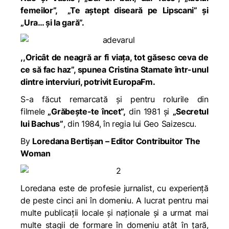
femeilor”, „Te aștept diseară pe Lipscani”
și
„Ura… și la gară”.
,,Oricât de neagră ar fi viața, tot găsesc ceva de
ce să fac haz”,
spunea Cristina Stamate într-unul
dintre interviuri, potrivit EuropaFm.
S-a făcut remarcată și pentru rolurile din
filmele
„Grăbeşte-te încet”,
din 1981 şi
„Secretul
lui Bachus”
, din 1984, în regia lui Geo Saizescu.
By
Loredana Bertișan – Editor Contribuitor The
Woman
Loredana este de profesie jurnalist, cu experiență
de peste cinci ani în domeniu. A lucrat pentru mai
multe publicații locale și naționale și a urmat mai
multe stagii de formare în domeniu atât în țară,