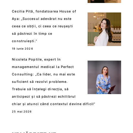
Cecilia Pită, fondatoarea House of
Aya: „Succesul adevărat nu este
ceea ce obții, ci ceea ce reușești
să păstrezi în timp ce
construiești.”
19 iunie 2026
Nicoleta Poptile, expert în
managementul medical la Perfect
Consulting: „Ca lider, nu mai este
suficient să rezolvi probleme.
Trebuie să înțelegi direcția, să
anticipezi și să păstrezi echilibrul
chiar și atunci când contextul devine dificil”
25 mai 2026