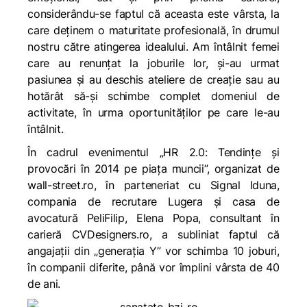
considerându-se faptul că aceasta este vârsta, la
care deţinem o maturitate profesională, în drumul
nostru către atingerea idealului. Am întâlnit femei
care au renunţat la joburile lor, şi-au urmat
pasiunea şi au deschis ateliere de creaţie sau au
hotărât să-şi schimbe complet domeniul de
activitate, în urma oportunităţilor pe care le-au
întâlnit.
În cadrul evenimentul
„HR 2.0: Tendinţe şi
provocări în 2014 pe piaţa muncii”,
organizat de
wall-street.ro, în parteneriat cu Signal Iduna,
compania de recrutare Lugera şi casa de
avocatură PeliFilip, Elena Popa, consultant în
carieră CVDesigners.ro, a subliniat faptul că
angajaţii din „generaţia Y” vor schimba 10 joburi,
în companii diferite, până vor împlini vârsta de 40
de ani.