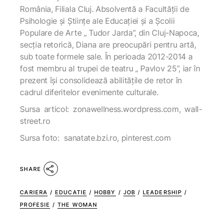
România, Filiala Cluj. Absolventă a Facultății de
Psihologie și Științe ale Educației și a Școlii
Populare de Arte „ Tudor Jarda”, din Cluj-Napoca,
secția retorică, Diana are preocupări pentru artă,
sub toate formele sale. În perioada 2012-2014 a
fost membru al trupei de teatru „ Pavlov 25”, iar în
prezent își consolidează abilitățile de retor în
cadrul diferitelor evenimente culturale.
Sursa articol: zonawellness.wordpress.com, wall-
street.ro
Sursa foto: sanatate.bzi.ro, pinterest.com
SHARE
CARIERA
/
EDUCATIE
/
HOBBY
/
JOB
/
LEADERSHIP
/
PROFESIE
/
THE WOMAN