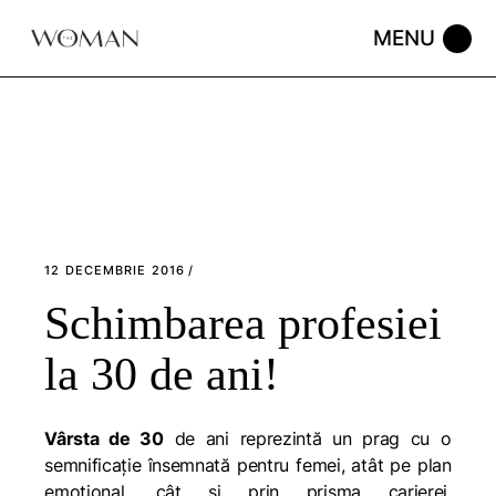
Skip
to
the
content
12 DECEMBRIE 2016
Schimbarea profesiei
la 30 de ani!
Vârsta de 30
de ani reprezintă un prag cu o
semnificaţie însemnată pentru femei, atât pe plan
emoţional, cât şi prin prisma carierei,