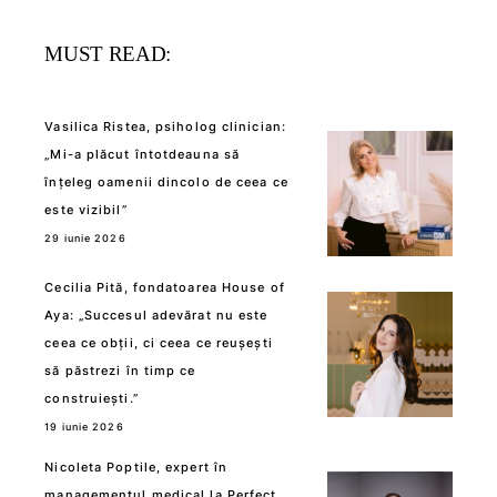
MUST READ:
Vasilica Ristea, psiholog clinician:
„Mi-a plăcut întotdeauna să
înțeleg oamenii dincolo de ceea ce
este vizibil”
29 iunie 2026
Cecilia Pită, fondatoarea House of
Aya: „Succesul adevărat nu este
ceea ce obții, ci ceea ce reușești
să păstrezi în timp ce
construiești.”
19 iunie 2026
Nicoleta Poptile, expert în
managementul medical la Perfect