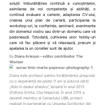
soluţii:
îmbunătăţirea continuă a cunoştinţelor,
asimilarea de noi competenţe şi abilităţi, o
continuă evaluare a carierei, adaptarea CV-ului,
crearea unui plan de carieră, participarea la
workshop-uri, la conferinţe, seminarii, evenimente
din domeniul vostru sau dintr-un domeniu care vă
pasionează.
Totodată,
cultivarea unor hobby-uri
care vă fac plăcere şi vă relaxează, precum şi
apelarea la un consilier
sunt de ajutor.
By
Diana Arieșan – editor contribuitor The
Woman
Diana este profesor pentru învățământul preșcolar
cu o experiență de peste 11 ani și autorul cărții
„Abis în dealul sihastru”, lansată în anul 2013
(Editura Grinta, Cluj-Napoca). În anul 2015 a
devenit membru al Cenaclului UBB, proiect
realizat în parteneriat cu Uniunea Scriitorilor din