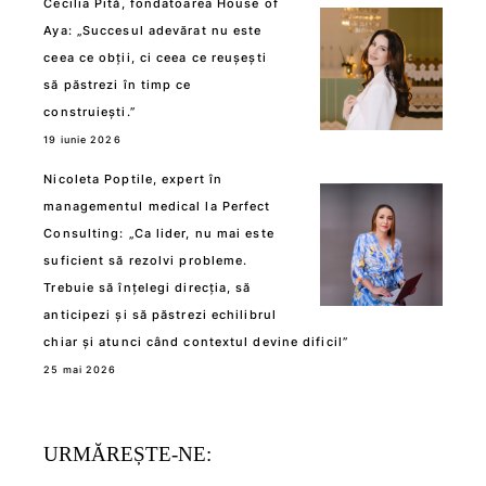
Cecilia Pită, fondatoarea House of
Aya: „Succesul adevărat nu este
ceea ce obții, ci ceea ce reușești
să păstrezi în timp ce
construiești.”
19 iunie 2026
Nicoleta Poptile, expert în
managementul medical la Perfect
Consulting: „Ca lider, nu mai este
suficient să rezolvi probleme.
Trebuie să înțelegi direcția, să
anticipezi și să păstrezi echilibrul
chiar și atunci când contextul devine dificil”
25 mai 2026
URMĂREȘTE-NE: