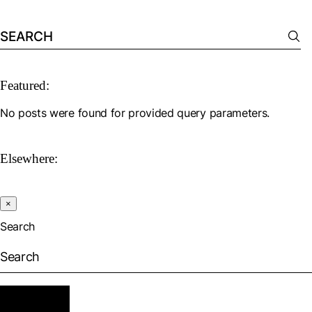
Search
for:
Featured:
No posts were found for provided query parameters.
Elsewhere:
×
Search
Search
for: