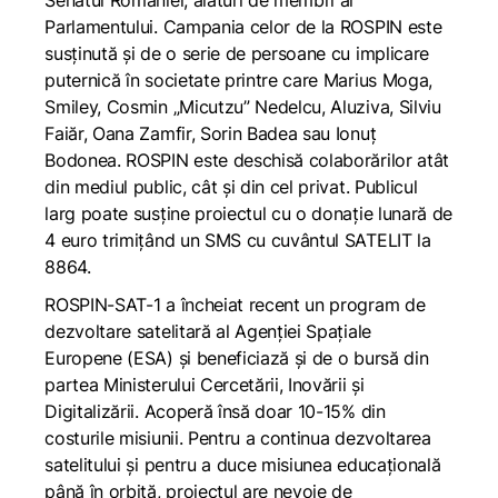
Senatul României, alături de membri ai
Parlamentului. Campania celor de la ROSPIN este
susținută și de o serie de persoane cu implicare
puternică în societate printre care Marius Moga,
Smiley, Cosmin „Micutzu” Nedelcu, Aluziva, Silviu
Faiăr, Oana Zamfir, Sorin Badea sau Ionuț
Bodonea. ROSPIN este deschisă colaborărilor atât
din mediul public, cât și din cel privat. Publicul
larg poate susține proiectul cu o donație lunară de
4 euro trimițând un SMS cu cuvântul SATELIT la
8864.
ROSPIN-SAT-1 a încheiat recent un program de
dezvoltare satelitară al Agenției Spațiale
Europene (ESA) și beneficiază și de o bursă din
partea Ministerului Cercetării, Inovării și
Digitalizării. Acoperă însă doar 10-15% din
costurile misiunii. Pentru a continua dezvoltarea
satelitului și pentru a duce misiunea educațională
până în orbită, proiectul are nevoie de