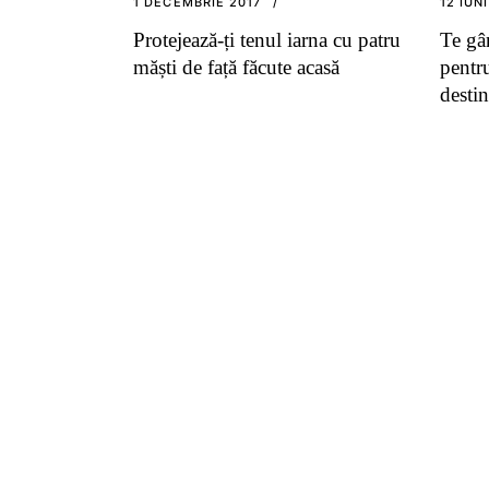
1 DECEMBRIE 2017
12 IUN
Protejează-ți tenul iarna cu patru
Te gâ
măști de față făcute acasă
pentr
destin