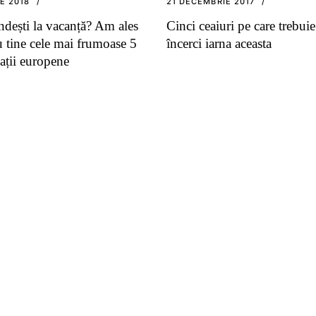
IE 2018
21 DECEMBRIE 2017
ndești la vacanță? Am ales
Cinci ceaiuri pe care trebuie
u tine cele mai frumoase 5
încerci iarna aceasta
ații europene