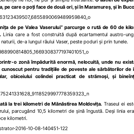
a, pe care o poți face de două ori, și în Maramureș, și în Buc
iţa de pe Valea Vaserului“ parcurge o rută de 60 de kilo
.
Linia care a fost construită după ecartamentul austro-ung
aturii, de-a lungul râului Vaser, peste poduri şi prin tunele.
 printr-o zonă împădurită enormă, nelocuită, unde nu exist
unoscut pentru tradițiile de poveste ale sărbătorilor de i
lar, obiceiului colindei practicat de strămoși, și bineînț
uată la trei kilometri de Mănăstirea Moldovița.
Traseul ei es
ului, parcugând 10,5 kilometri de șină îngustă. Deși linia er
ece kilometri.