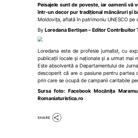
Peisajele sunt de poveste, iar oamenii vă vo
într-un decor pur tradițional mâncăruri și b
Moldovița, aflată în patrimoniu UNESCO pe ca
By
Loredana Bertișan – Editor Contribuito
Loredana este de profesie jurnalist, cu ex
publicații locale și naționale și a urmat mai 
Este absolventă a Departamentului de Jurnalis
descoperit că are o pasiune pentru partea d
prin care se ocupă de campanii caritabile pen
Sursa foto: Facebook Mocănița Maramur
Romaniaturistica.ro
SHARE