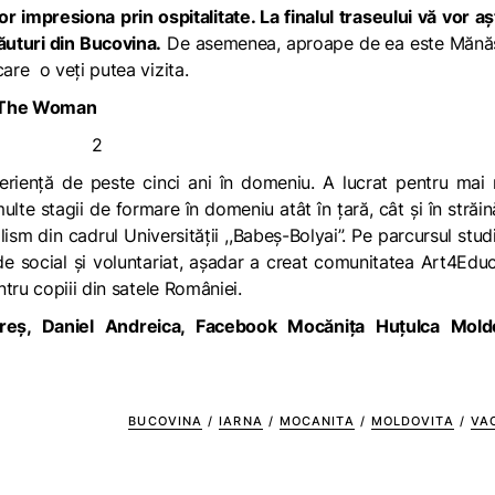
r impresiona prin ospitalitate. La finalul traseului vă vor a
ăuturi din Bucovina.
De asemenea, aproape de ea este Mănăs
re o veți putea vizita.
r The Woman
periență de peste cinci ani în domeniu. A lucrat pentru mai
multe stagii de formare în domeniu atât în țară, cât și în străin
m din cadrul Universității ,,Babeș-Bolyai”. Pe parcursul studi
e social și voluntariat, așadar a creat comunitatea Art4Edu
tru copiii din satele României.
eș, Daniel Andreica, Facebook Mocănița Huțulca Moldo
BUCOVINA
/
IARNA
/
MOCANITA
/
MOLDOVITA
/
VA