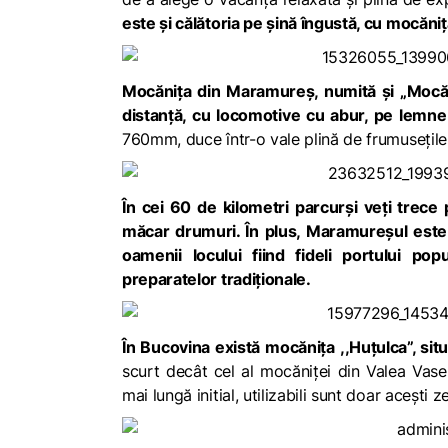
este și călătoria pe șină îngustă, cu mocăniț
Mocănița din Maramureș, numită și „Mocăn
distanţă, cu locomotive cu abur, pe lemne
760mm, duce într-o vale plină de frumusețile n
În cei 60 de kilometri parcurși veți trece
măcar drumuri. În plus, Maramureșul este c
oamenii locului fiind fideli portului popu
preparatelor tradiționale.
În Bucovina există mocănița ,,Huțulca”, sit
scurt decât cel al mocăniței din Valea Vaser
mai lungă initial, utilizabili sunt doar acești z