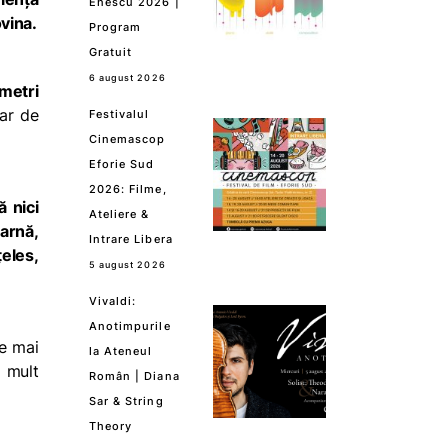
Enescu 2026 |
ovina.
Program
Gratuit
6 august 2026
metri
ar de
Festivalul
Cinemascop
Eforie Sud
2026: Filme,
ă nici
Ateliere &
arnă,
Intrare Libera
eles,
5 august 2026
Vivaldi:
Anotimpurile
te mai
la Ateneul
a mult
Român | Diana
Sar & String
Theory