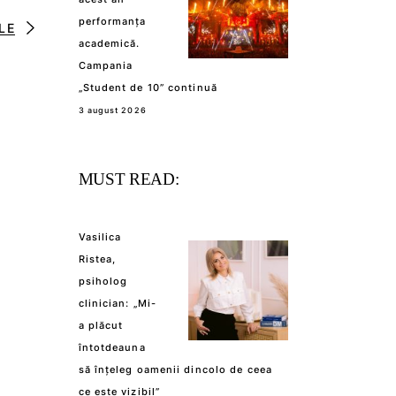
performanța
LE
academică.
Campania
„Student de 10” continuă
3 august 2026
MUST READ:
Vasilica
Ristea,
psiholog
clinician: „Mi-
a plăcut
întotdeauna
să înțeleg oamenii dincolo de ceea
ce este vizibil”