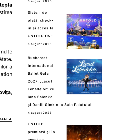
5 august 2026
ștepta
tirea
Sistem de
plată, check-
in și acces la
UNTOLD ONE
5 august 2026
 multe
Bucharest
ătate.
ilor a
International
cation
Ballet Gala
2027: „Lacul
Lebedelor” cu
vița,
Iana Salenko
și Daniil Simkin la Sala Palatului
4 august 2026
CANTA
UNTOLD
premiază și în
acest an