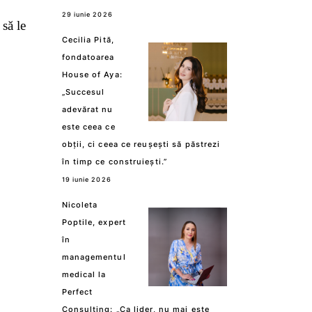
29 iunie 2026
 să le
Cecilia Pită,
fondatoarea
House of Aya:
„Succesul
adevărat nu
este ceea ce
obții, ci ceea ce reușești să păstrezi
în timp ce construiești.”
19 iunie 2026
Nicoleta
Poptile, expert
în
managementul
medical la
Perfect
Consulting: „Ca lider, nu mai este