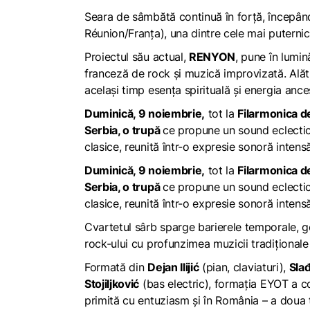
Seara de sâmbătă continuă în forță, începâ
Réunion/Franța), una dintre cele mai puternice
Proiectul său actual,
RENYON
, pune în lumi
franceză de rock și muzică improvizată. Alătu
același timp esența spirituală și energia ance
Duminică, 9 noiembrie,
tot la
Filarmonica de
Serbia, o trupă
ce propune un sound eclectic 
clasice, reunită într-o expresie sonoră intensă
Duminică, 9 noiembrie,
tot la
Filarmonica de
Serbia, o trupă
ce propune un sound eclectic 
clasice, reunită într-o expresie sonoră intensă
Cvartetul sârb sparge barierele temporale, ge
rock-ului cu profunzimea muzicii tradiționale
Formată din
Dejan Ilijić
(pian, claviaturi),
Sla
Stojiljković
(bas electric), formația EYOT a c
primită cu entuziasm și în România – a doua 