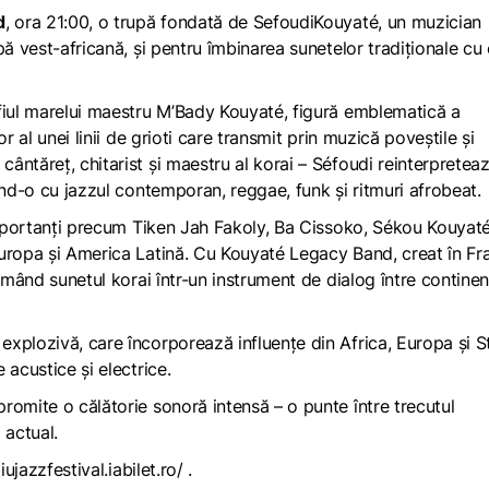
d
, ora 21:00, o trupă fondată de SefoudiKouyaté, un muzician
pă vest-africană, și pentru îmbinarea sunetelor tradiționale cu 
fiul marelui maestru M’Bady Kouyaté, figură emblematică a
r al unei linii de grioti care transmit prin muzică poveștile și
ântăreț, chitarist și maestru al korai – Séfoudi reinterpretea
ând-o cu jazzul contemporan, reggae, funk și ritmuri afrobeat.
 importanți precum Tiken Jah Fakoly, Ba Cissoko, Sékou Kouyaté
uropa și America Latină. Cu Kouyaté Legacy Band, creat în Fra
rmând sunetul korai într-un instrument de dialog între continen
xplozivă, care încorporează influențe din Africa, Europa și S
 acustice și electrice.
romite o călătorie sonoră intensă – o punte între trecutul
 actual.
iujazzfestival.iabilet.ro/
.