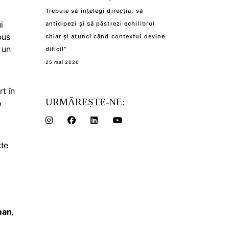
Trebuie să înțelegi direcția, să
i
anticipezi și să păstrezi echilibrul
bus
chiar și atunci când contextul devine
 un
dificil”
25 mai 2026
t în
URMĂREȘTE-NE:
o
cte
,
man
,