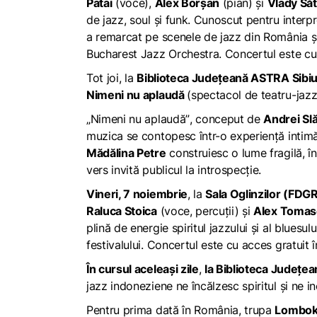
Patai
(voce),
Alex Borșan
(pian) și
Vlady Să
de jazz, soul și funk. Cunoscut pentru interpr
a remarcat pe scenele de jazz din România ș
Bucharest Jazz Orchestra. Concertul este cu ac
Tot joi, la
Biblioteca Județeană ASTRA Sibiu 
Nimeni nu aplaudă
(spectacol de teatru-jazz
„Nimeni nu aplaudă”
, conceput de
Andrei Sl
muzica se contopesc într-o experiență intim
Mădălina Petre
construiesc o lume fragilă, în
vers invită publicul la introspecție.
Vineri, 7 noiembrie
, la
Sala Oglinzilor (FDGR
Raluca Stoica
(voce, percuții) și
Alex Tomase
plină de energie spiritul jazzului și al bluesului
festivalului. Concertul este cu acces gratuit în
În cursul aceleași zile
,
la Biblioteca Județea
jazz indoneziene ne încălzesc spiritul și ne 
Pentru prima dată în România, trupa
Lombok