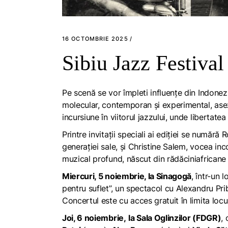
16 OCTOMBRIE 2025
Sibiu Jazz Festival
Pe scenă se vor împleti influențe din Indonezi
molecular, contemporan și experimental, ase
incursiune în viitorul jazzului, unde libertate
Printre invitații speciali ai ediției se numără 
generației sale, și Christine Salem, vocea in
muzical profund, născut din rădăciniafricane și
Miercuri, 5 noiembrie, la Sinagogă
, într-un 
pentru suflet”, un spectacol cu Alexandru Prib
Concertul este cu acces gratuit în limita locur
Joi, 6 noiembrie,
la Sala Oglinzilor (FDGR)
,