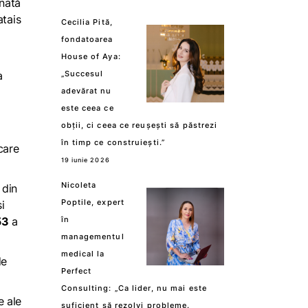
inată
atais
Cecilia Pită,
fondatoarea
House of Aya:
a
„Succesul
adevărat nu
este ceea ce
obții, ci ceea ce reușești să păstrezi
în timp ce construiești.”
care
19 iunie 2026
Nicoleta
 din
Poptile, expert
i
53
a
în
managementul
medical la
de
Perfect
Consulting: „Ca lider, nu mai este
e ale
suficient să rezolvi probleme.