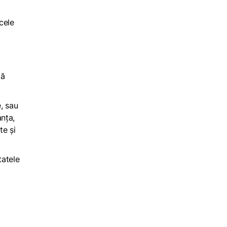
cele
ză
, sau
nța,
te și
tatele