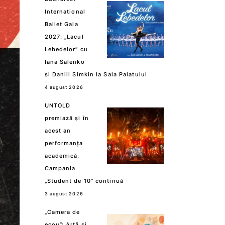
International
Ballet Gala
2027: „Lacul
Lebedelor” cu
Iana Salenko
și Daniil Simkin la Sala Palatului
4 august 2026
UNTOLD
premiază și în
acest an
performanța
academică.
Campania
„Student de 10” continuă
3 august 2026
„Camera de
ecou”: Artă și