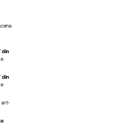
 scena
 din
țe
 din
țe
 art-
ko