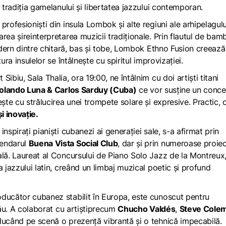
 tradiția gamelanului și libertatea jazzului contemporan.
profesioniști din insula Lombok și alte regiuni ale arhipelagulu
rea șireinterpretarea muzicii tradiționale. Prin flautul de bam
dern dintre chitară, bas și tobe, Lombok Ethno Fusion creează
ura insulelor se întâlnește cu spiritul improvizației.
Sibiu, Sala Thalia, ora 19:00, ne întâlnim cu doi artiști titani
olando Luna & Carlos Sarduy (Cuba)
ce vor susține un concer
ște cu strălucirea unei trompete solare și expresive. Practic, 
și inovație.
 inspirați pianiști cubanezi ai generației sale, s-a afirmat prin
gendarul
Buena Vista Social Club
, dar și prin numeroase proie
ală. Laureat al Concursului de Piano Solo Jazz de la Montreux
 jazzului latin, creând un limbaj muzical poetic și profund
oducător cubanez stabilit în Europa, este cunoscut pentru
său. A colaborat cu artiștiprecum
Chucho Valdés
,
Steve Cole
ducând pe scenă o prezență vibrantă și o tehnică impecabilă.