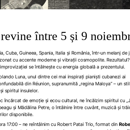
 revine între 5 și 9 noiemb
a, Cuba, Guineea, Spania, Italia și România, într-un melanj de 
zonat cu accente moderne și vibrații cosmopolite. Rezultatul
a improvizației se întâlnește cu energia globală a prezentului.
Rolando Luna, unul dintre cei mai inspirați pianiști cubanezi ai
confundabilă din Réunion, supranumită „regina Maloya” – un stil
 spiritul insulelor.
loc încărcat de emoție și ecou cultural, ne încălzim spiritul cu 
eagu și Mădălina Petre, o întâlnire între cuvânt, muzică și trăi
ilor disponibile.
 ora 17:00 – ne reîntâlnim cu Robert Patai Trio, format din
Robe