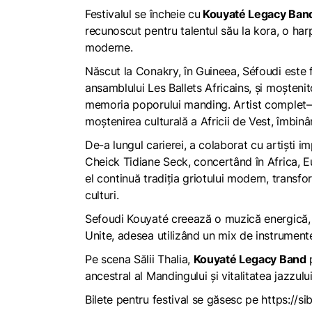
Festivalul se încheie cu
Kouyaté Legacy Ban
recunoscut pentru talentul său la kora, o har
moderne.
Născut la Conakry, în Guineea, Séfoudi este 
ansamblului Les Ballets Africains, și moștenito
memoria poporului manding. Artist complet– c
moștenirea culturală a Africii de Vest, îmbin
De-a lungul carierei, a colaborat cu artiști
Cheick Tidiane Seck, concertând în Africa, E
el continuă tradiția griotului modern, transfo
culturi.
Sefoudi Kouyaté creează o muzică energică, e
Unite, adesea utilizând un mix de instrumente
Pe scena Sălii Thalia,
Kouyaté Legacy Band
p
ancestral al Mandingului și vitalitatea jazzului
Bilete pentru festival se găsesc pe
https://sib