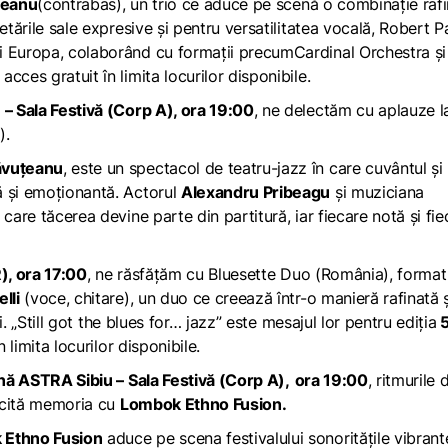
teanu
(contrabas), un trio ce aduce pe scenă o combinație raf
etările sale expresive și pentru versatilitatea vocală, Robert P
i Europa, colaborând cu formații precumCardinal Orchestra și
ces gratuit în limita locurilor disponibile.
– Sala Festivă (Corp A), ora 19:00
, ne delectăm cu aplauze l
).
ăvuțeanu
, este un spectacol de teatru-jazz în care cuvântul și
ă și emoționantă. Actorul
Alexandru Pribeagu
și muziciana
 care tăcerea devine parte din partitură, iar fiecare notă și fie
), ora 17:00
, ne răsfățăm cu Bluesette Duo (România), format
lli
(voce, chitare), un duo ce creează într-o manieră rafinată ș
. „
Still got the blues for… jazz”
este mesajul lor pentru ediția
 limita locurilor disponibile.
nă ASTRA Sibiu – Sala Festivă (Corp A),
ora 19:00
, ritmurile 
incită memoria cu
Lombok Ethno Fusion.
 Ethno Fusion
aduce pe scena festivalului sonoritățile vibrant