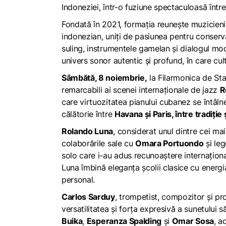
Indoneziei, într-o fuziune spectaculoasă între
Fondată în 2021, formația reunește muzicieni 
indonezian, uniți de pasiunea pentru conserva
suling
, instrumentele
gamelan
și dialogul mo
univers sonor autentic și profund, în care cult
Sâmbătă, 8 noiembrie,
la Filarmonica de Stat 
remarcabili ai scenei internaționale de jazz
R
care virtuozitatea pianului cubanez se întâlne
călătorie între
Havana și Paris, între
tradiție 
Rolando Luna
, considerat unul dintre cei mai
colaborările sale cu
Omara Portuondo
și le
solo care i-au adus recunoaștere internațion
Luna îmbină eleganța școlii clasice cu energia
personal.
Carlos Sarduy
, trompetist, compozitor și pr
versatilitatea și forța expresivă a sunetului 
Buika
,
Esperanza Spalding
și
Omar Sosa
, a