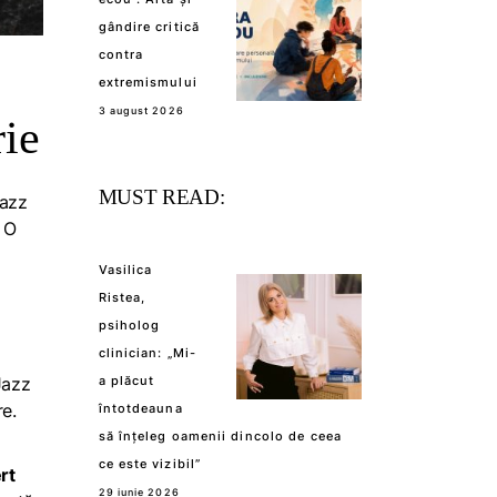
gândire critică
contra
extremismului
3 august 2026
rie
MUST READ:
jazz
? O
Vasilica
Ristea,
psiholog
clinician: „Mi-
„Jazz
a plăcut
re.
întotdeauna
să înțeleg oamenii dincolo de ceea
ce este vizibil”
rt
29 iunie 2026