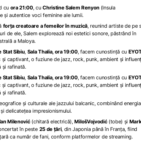
nd cu
ora 21:00
, cu
Christine Salem Renyon
(Insula
 și autentice voci feminine ale lumii.
nă
forța creatoare a femeilor în muzică
, reunind artiste de pe
ri de ele, Salem explorează noi estetici sonore, păstrând în
strală a Maloya.
 Stat Sibiu
,
Sala Thalia, ora 19:00
, facem cunostință cu
EYOT
și captivant, o fuziune de jazz, rock, punk, ambient și influen
 și rafinată.
 Stat Sibiu
,
Sala Thalia, ora 19:00
, facem cunostință cu
EYOT
și captivant, o fuziune de jazz, rock, punk, ambient și influen
 și rafinată.
ografice și culturale ale jazzului balcanic, combinând energia
 și delicatețea impresionismului.
đan Milenović
(chitară electrică),
MilošVojvodić
(tobe) și
Mar
oncertat în peste
25 de țări
, din Japonia până în Franța, fiind
țară ca număr de fani, conform platformelor de streaming.