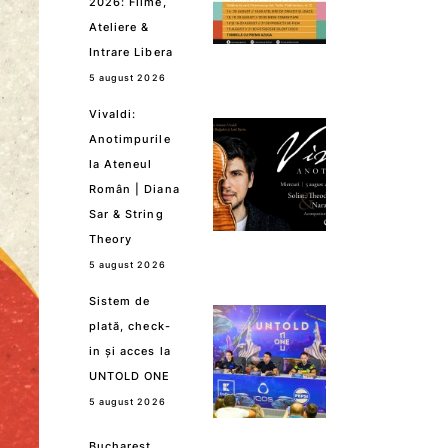
2026: Filme,
Ateliere &
Intrare Libera
5 august 2026
Vivaldi:
Anotimpurile
la Ateneul
Român | Diana
Sar & String
Theory
5 august 2026
Sistem de
plată, check-
in și acces la
UNTOLD ONE
5 august 2026
Bucharest