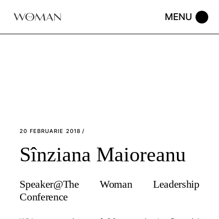
Skip
to
the
content
20 FEBRUARIE 2018
Sînziana Maioreanu
Speaker@The Woman Leadership
Conference