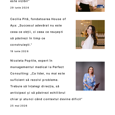
este vizibil”
29 iunie 2026
Cecilia Pită, fondatoarea House of
Aya: „Succesul adevărat nu este
ceea ce obții, ci ceea ce reușești
să păstrezi în timp ce
construiești.”
19 iunie 2026
Nicoleta Poptile, expert în
managementul medical la Perfect
Consulting: „Ca lider, nu mai este
suficient să rezolvi probleme.
Trebuie să înțelegi direcția, să
anticipezi și să păstrezi echilibrul
chiar și atunci când contextul devine dificil”
25 mai 2026