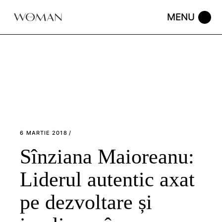
Skip
to
the
content
6 MARTIE 2018
Sînziana Maioreanu:
Liderul autentic axat
pe dezvoltare și