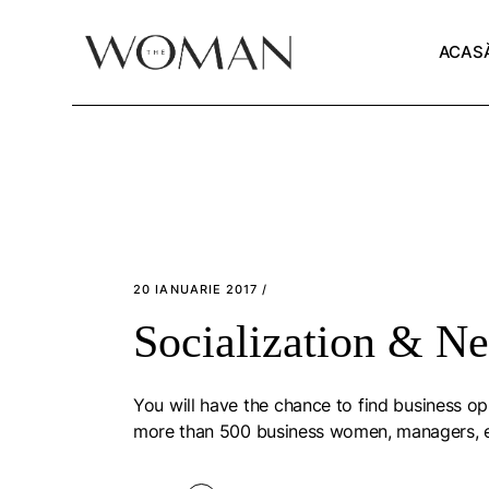
Skip
to
the
ACAS
content
20 IANUARIE 2017
Socialization & N
You will have the chance to find business opp
more than 500 business women, managers, en