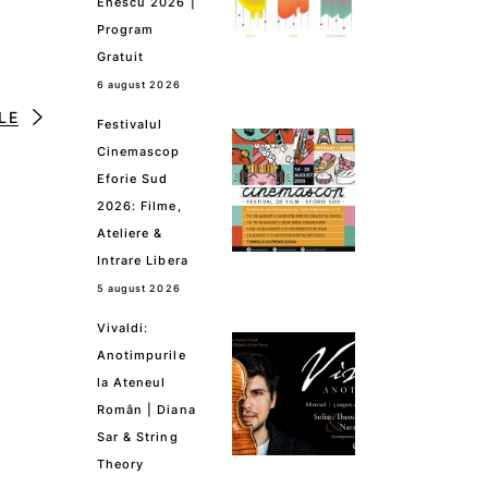
Enescu 2026 |
Program
Gratuit
6 august 2026
LE
Festivalul
Cinemascop
Eforie Sud
2026: Filme,
Ateliere &
Intrare Libera
5 august 2026
Vivaldi:
Anotimpurile
la Ateneul
Român | Diana
Sar & String
Theory