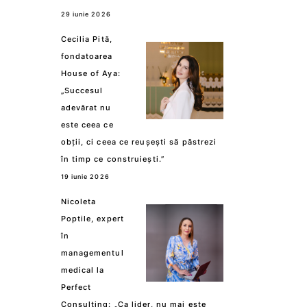
29 iunie 2026
Cecilia Pită,
fondatoarea
House of Aya:
„Succesul
adevărat nu
este ceea ce
obții, ci ceea ce reușești să păstrezi
în timp ce construiești.”
19 iunie 2026
Nicoleta
Poptile, expert
în
managementul
medical la
Perfect
Consulting: „Ca lider, nu mai este