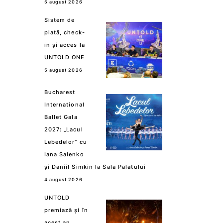
5 august 2026
Sistem de
plată, check-
in și acces la
UNTOLD ONE
5 august 2026
Bucharest
International
Ballet Gala
2027: „Lacul
Lebedelor” cu
Iana Salenko
și Daniil Simkin la Sala Palatului
4 august 2026
UNTOLD
premiază și în
acest an