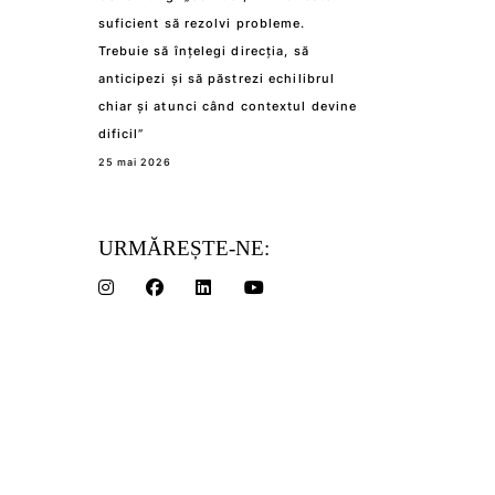
suficient să rezolvi probleme.
Trebuie să înțelegi direcția, să
anticipezi și să păstrezi echilibrul
chiar și atunci când contextul devine
dificil”
25 mai 2026
URMĂREȘTE-NE: