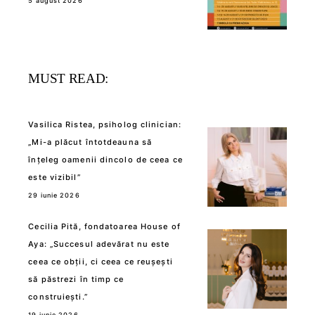
5 august 2026
MUST READ:
Vasilica Ristea, psiholog clinician:
„Mi-a plăcut întotdeauna să
înțeleg oamenii dincolo de ceea ce
este vizibil”
29 iunie 2026
Cecilia Pită, fondatoarea House of
Aya: „Succesul adevărat nu este
ceea ce obții, ci ceea ce reușești
să păstrezi în timp ce
construiești.”
19 iunie 2026