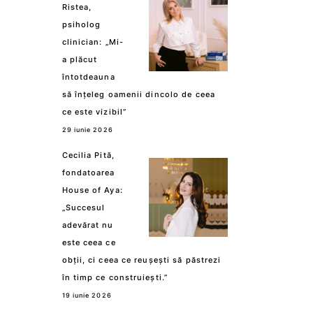
Ristea,
psiholog
clinician: „Mi-
a plăcut
întotdeauna
să înțeleg oamenii dincolo de ceea
ce este vizibil”
29 iunie 2026
Cecilia Pită,
fondatoarea
House of Aya:
„Succesul
adevărat nu
este ceea ce
obții, ci ceea ce reușești să păstrezi
în timp ce construiești.”
19 iunie 2026