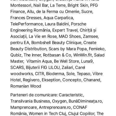
Montessori, Nail Bar, La Terre, Bright Skin, PFG
Finance, Allu, de la Ferma cu Omenie, Sucre,
Frances Dresses, Aqua Carpatica,
TelePerformance, Laura Baldini, Porsche
Engineering România, Expert Travel, Chiriță și
Asociații, La Vie en Rose, MAD Shoes, Zamsee,
pentru EA, Bombshell Beauty Clinique, Create
Beauty Distribution, Scars by Mara Popa, Femieko,
Qubiz, The Inner, Rotbasan & Co, WinWin.fit, Salad
Master, Vitamin Aqua, Be Well Store, Luna9,
SCARS, Bijuterii FIG LILOU, Zaliari, Carel
woodworks, CITR, Bioderma, Sole, Tepaso, Vibre
Hotel, Regivero, Ekseption, Concepto, Chanand,
Romanian Wood
Parteneri de comunicare: Caracteristic,
Transilvania Business, Oxygen, BunăDimineața.ro,
Mamprenoare, Antreprenoare.ro, CONAF
România, Women in Tech Cluj, Clujul Copiilor, The