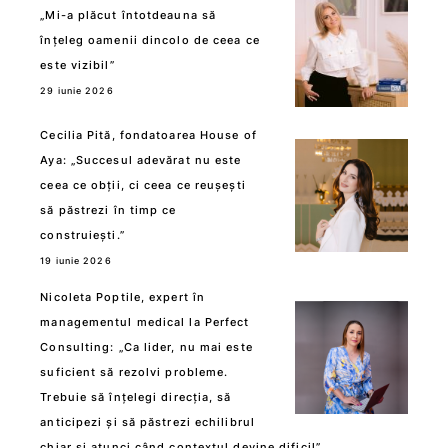
„Mi-a plăcut întotdeauna să
înțeleg oamenii dincolo de ceea ce
este vizibil”
29 iunie 2026
Cecilia Pită, fondatoarea House of
Aya: „Succesul adevărat nu este
ceea ce obții, ci ceea ce reușești
să păstrezi în timp ce
construiești.”
19 iunie 2026
Nicoleta Poptile, expert în
managementul medical la Perfect
Consulting: „Ca lider, nu mai este
suficient să rezolvi probleme.
Trebuie să înțelegi direcția, să
anticipezi și să păstrezi echilibrul
chiar și atunci când contextul devine dificil”