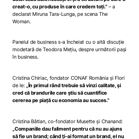
creat-o, cu produse în care credem toți.”
– a
declarat Miruna Tara-Lunga, pe scena The
Woman.
Panelul de business s-a încheiat cu o altă discuție
modetară de Teodora Mețiu, despre următorii pași
în business.
Cristina Chiriac, fondator CONAF România și Flori
de Ie:
„În primul rând trebuie să vinzi calitate, și
cred că brandurile care știu să cuantifice
cererea pe piață cu economia au succes.”
Cristina Bâtlan, co-fondator Musette și Chanand:
„Companiile dau faliment pentru că nu au ajuns
să fie un brand; când ți-ai format un brand, el nu