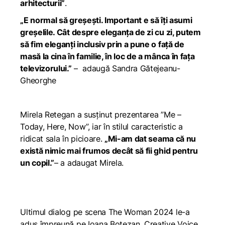
arhitecturii”
.
„E normal să greșești. Important e să îți asumi
greșelile. Cât despre eleganța de zi cu zi, putem
să fim eleganți inclusiv prin a pune o față de
masă la cina în familie, în loc de a mânca în fața
televizorului.”
– adaugă Sandra Gătejeanu-
Gheorghe
Mirela Retegan a susținut prezentarea ”Me –
Today, Here, Now”, iar în stilul caracteristic a
ridicat sala în picioare.
„Mi-am dat seama că nu
există nimic mai frumos decât să fii ghid pentru
un copil.”
– a adaugat Mirela.
Ultimul dialog pe scena The Woman 2024 le-a
adus împreună pe Ioana Botezan, Creative Voice