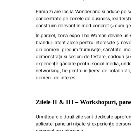
Prima zi are loc la Wonderland și aduce pe sce
concentrate pe zonele de business, leadership
construim relevant în mod concret și cum gen
În paralel, zona expo The Woman devine un spaț
branduri atent alese pentru interesele și nevo
din domenii precum frumusețe, sănătate, mod
demonstrații și sesiuni de testare, cadouri și 
experiențe gândite pentru social media, unde 
networking, fie pentru inițierea de colaborări,
domenii de interes.
Zilele II & III – Workshopuri, pane
Următoarele două zile sunt dedicate aprofund
aplicate, paneluri nișate și experiențe person
perspective valoroase.