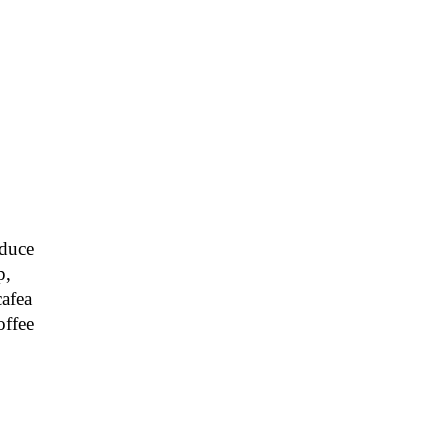
duce
p,
cafea
offee