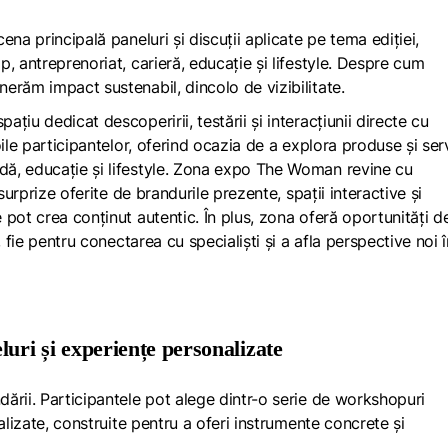
na principală paneluri și discuții aplicate pe tema ediției,
, antreprenoriat, carieră, educație și lifestyle. Despre cum
erăm impact sustenabil, dincolo de vizibilitate.
iu dedicat descoperirii, testării și interacțiunii directe cu
ile participantelor, oferind ocazia de a explora produse și serv
ă, educație și lifestyle. Zona expo The Woman revine cu
surprize oferite de brandurile prezente, spații interactive și
pot crea conținut autentic. În plus, zona oferă oportunități d
 fie pentru conectarea cu specialiști și a afla perspective noi î
luri și experiențe personalizate
ării. Participantele pot alege dintr-o serie de workshopuri
alizate, construite pentru a oferi instrumente concrete și