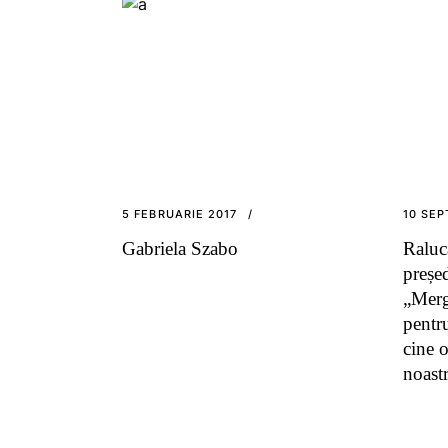
5 FEBRUARIE 2017
10 SEP
Gabriela Szabo
Raluc
preșe
„Merg
pentru
cine 
noast