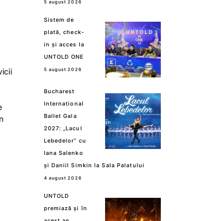
5 august 2026
Sistem de
plată, check-
in și acces la
UNTOLD ONE
icii
5 august 2026
Bucharest
International
e
Ballet Gala
n
2027: „Lacul
Lebedelor” cu
Iana Salenko
și Daniil Simkin la Sala Palatului
4 august 2026
UNTOLD
premiază și în
acest an