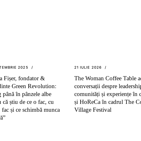
TEMBRIE 2025
21 IULIE 2026
a Fișer, fondator &
The Woman Coffee Table a
dinte Green Revolution:
conversații despre leadershi
 până în pânzele albe
comunități și experiențe în 
 că știu de ce o fac, cu
și HoReCa în cadrul The C
o fac și ce schimbă munca
Village Festival
ră”