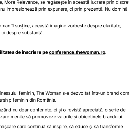
ce, More Relevance
, se regăsește în această lucrare prin discreț
 nu impresionează prin expunere, ci prin prezență. Nu domină
oman îl susține, această imagine vorbește despre claritate,
 ci despre substanță.
litatea de înscriere pe
conference.thewoman.ro
.
inessului feminin,
The Woman
s-a dezvoltat într-un brand com
rship feminin din România.
luzând nu doar conferințe, ci și o revistă apreciată, o serie de
are menite să promoveze valorile și obiectivele brandului.
mișcare care continuă să inspire, să educe și să transforme