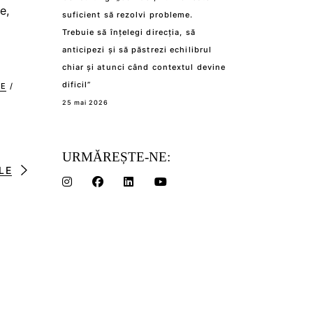
e,
suficient să rezolvi probleme.
Trebuie să înțelegi direcția, să
anticipezi și să păstrezi echilibrul
chiar și atunci când contextul devine
dificil”
CE
/
25 mai 2026
URMĂREȘTE-NE:
LE