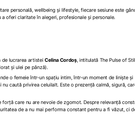
tare personală, wellbeing și lifestyle, fiecare sesiune este gân
a oferi claritate în alegeri, profesionale și personale.
ă de lucrarea artistei
Celina Cordoș
, intitulată
The Pulse of Sti
rat și ulei pe pânză).
nde o femeie într-un spațiu intim, într-un moment de liniște și
 nu caută privirea celuilalt. Este o prezență calmă, sigură, car
 forță care nu are nevoie de zgomot. Despre relevanță constr
turitatea de a nu mai performa constant pentru a fi văzut, ci de