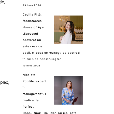
ie,
29 iunie 2026
Cecilia Pită,
fondatoarea
House of Aya:
„Succesul
adevărat nu
este ceea ce
obții, ci ceea ce reușești să păstrezi
în timp ce construiești.”
19 iunie 2026
Nicoleta
Poptile, expert
plex,
în
managementul
medical la
Perfect
Consulting: „Ca lider, nu mai este