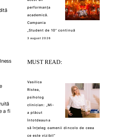
performanța
dită
academică.
Campania
„Student de 10” continuă
3 august 2026
llness
MUST READ:
Vasilica
e
Ristea,
psiholog
uită
clinician: „Mi-
 a fi
a plăcut
întotdeauna
să înțeleg oamenii dincolo de ceea
ce este vizibil”