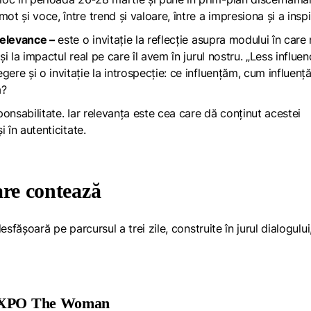
ot și voce, între trend și valoare, între a impresiona și a inspi
Relevance –
este o invitație la reflecție asupra modului în care
și la impactul real pe care îl avem în jurul nostru. „Less influen
ere și o invitație la introspecție: ce influențăm, cum influenț
ă?
sponsabilitate. Iar relevanța este cea care dă conținut acestei
i în autenticitate.
care contează
desfășoară pe parcursul a trei zile, construite în jurul dialogului
& EXPO The Woman