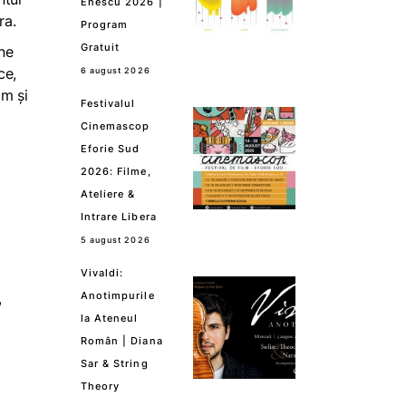
Enescu 2026 |
ra.
Program
Gratuit
 ne
ce,
6 august 2026
ăm și
Festivalul
Cinemascop
Eforie Sud
2026: Filme,
Ateliere &
Intrare Libera
5 august 2026
Vivaldi:
,
Anotimpurile
la Ateneul
Român | Diana
Sar & String
Theory