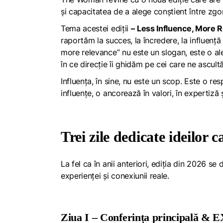
și capacitatea de a alege conștient între zgom
Tema acestei ediții
–
Less Influence, More 
raportăm la succes, la încredere, la influență 
more relevance” nu este un slogan, este o aleg
în ce direcție îi ghidăm pe cei care ne ascult
Influența, în sine, nu este un scop. Este o re
influențe, o ancorează în valori, în expertiză ș
Trei zile dedicate ideilor 
La fel ca în anii anteriori, ediția din 2026 se 
experienței și conexiunii reale.
Ziua I – Conferința principală 