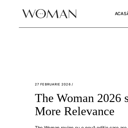
Skip
to
the
ACAS
content
27 FEBRUARIE 2026
The Woman 2026 su
More Relevance
The Woman revine cu o nouă ediție care are 