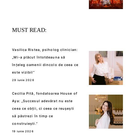
MUST READ:
Vasilica Ristea, psiholog clinician:
„Mi-a plăcut întotdeauna să
înțeleg oamenii dincolo de ceea ce
este vizibil”
29 iunie 2026
Cecilia Pită, fondatoarea House of
Aya: „Succesul adevărat nu este
ceea ce obții, ci ceea ce reușești
să păstrezi în timp ce
construiești.”
19 iunie 2026