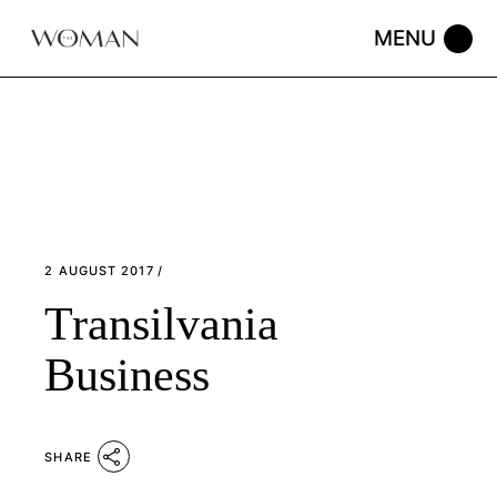
Skip
to
the
content
2 AUGUST 2017
Transilvania
Business
SHARE