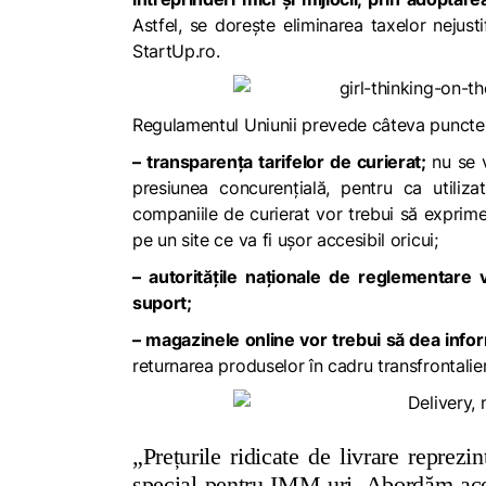
Astfel, se dorește eliminarea taxelor nejustif
StartUp.ro.
Regulamentul Uniunii prevede câteva puncte
– transparența tarifelor de curierat;
nu se 
presiunea concurențială, pentru ca utilizat
companiile de curierat vor trebui să exprime 
pe un site ce va fi ușor accesibil oricui;
– autoritățile naționale de reglementare 
suport;
– magazinele online vor trebui să dea infor
returnarea produselor în cadru transfrontalier
„Prețurile ridicate de livrare reprez
special pentru IMM-uri. Abordăm ace