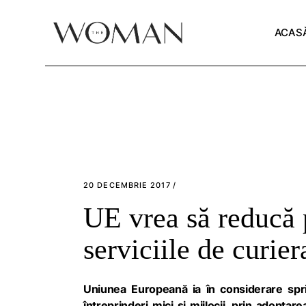
Skip
to
the
ACAS
content
20 DECEMBRIE 2017
UE vrea să reducă p
serviciile de curier
Uniunea Europeană ia în considerare sprij
întreprinderi mici și mijlocii, prin adoptar