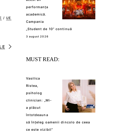
performanța
academică.
E
/
UE
Campania
„Student de 10” continuă
3 august 2026
LE
MUST READ:
Vasilica
Ristea,
psiholog
clinician: „Mi-
a plăcut
întotdeauna
să înțeleg oamenii dincolo de ceea
ce este vizibil”