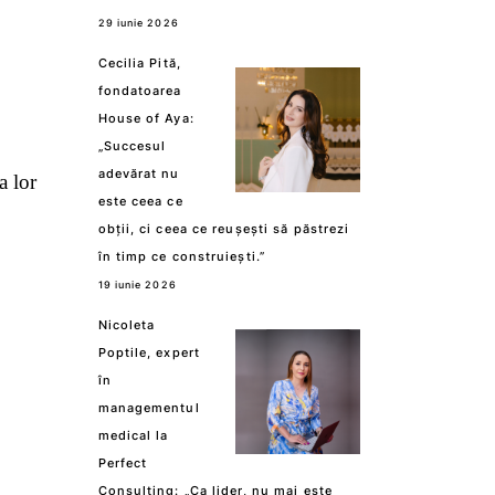
29 iunie 2026
Cecilia Pită,
fondatoarea
House of Aya:
„Succesul
adevărat nu
a lor
este ceea ce
obții, ci ceea ce reușești să păstrezi
în timp ce construiești.”
19 iunie 2026
Nicoleta
Poptile, expert
în
managementul
medical la
Perfect
Consulting: „Ca lider, nu mai este