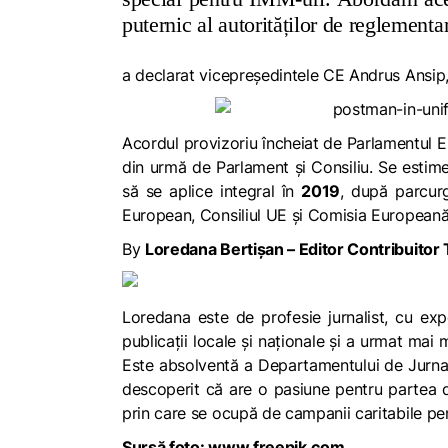
puternic al autorităților de reglementa
a declarat vicepreședintele CE Andrus Ansip, r
Acordul provizoriu încheiat de Parlamentul E
din urmă de Parlament și Consiliu. Se estime
să se aplice integral în
2019
, după parcurg
European, Consiliul UE și Comisia Europeană t
By
Loredana Bertișan – Editor Contribuito
Loredana este de profesie jurnalist, cu ex
publicații locale și naționale și a urmat mai 
Este absolventă a Departamentului de Jurnalis
descoperit că are o pasiune pentru partea d
prin care se ocupă de campanii caritabile pen
Sursă foto: www.freepik.com