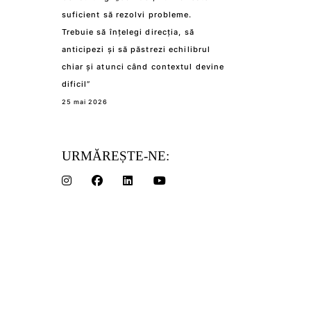
suficient să rezolvi probleme.
Trebuie să înțelegi direcția, să
anticipezi și să păstrezi echilibrul
chiar și atunci când contextul devine
dificil”
25 mai 2026
URMĂREȘTE-NE: