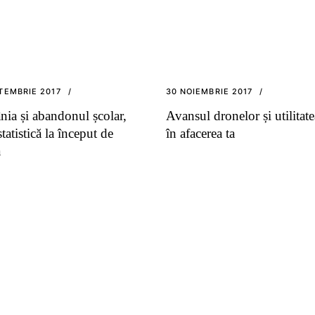
TEMBRIE 2017
30 NOIEMBRIE 2017
ia și abandonul școlar,
Avansul dronelor și utilitate
 statistică la început de
în afacerea ta
ă