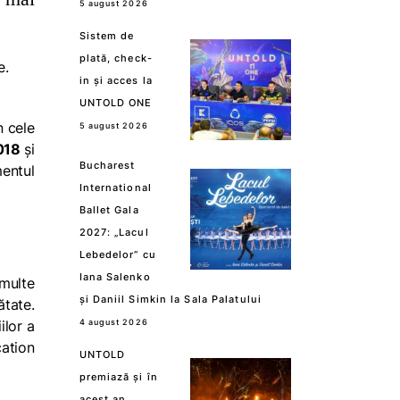
5 august 2026
Sistem de
plată, check-
e.
in și acces la
UNTOLD ONE
n cele
5 august 2026
018
și
Bucharest
mentul
International
Ballet Gala
2027: „Lacul
Lebedelor” cu
Iana Salenko
 multe
și Daniil Simkin la Sala Palatului
ătate.
ilor a
4 august 2026
cation
UNTOLD
premiază și în
acest an