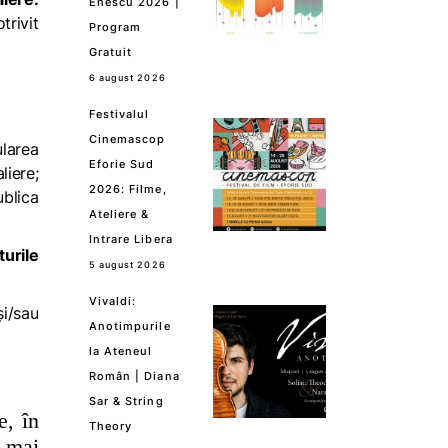
Enescu 2026 |
trivit
Program
Gratuit
6 august 2026
Festivalul
Cinemascop
ularea
Eforie Sud
liere;
2026: Filme,
ublica
Ateliere &
Intrare Libera
urile
5 august 2026
Vivaldi:
și/sau
Anotimpurile
la Ateneul
Român | Diana
Sar & String
e, în
Theory
l mai