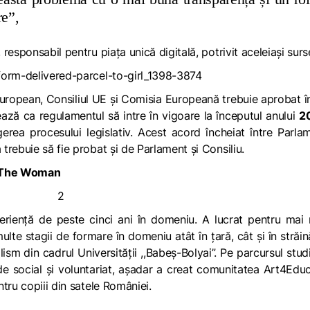
re”,
esponsabil pentru piața unică digitală, potrivit aceleiași surs
uropean, Consiliul UE și Comisia Europeană trebuie aprobat î
ază ca regulamentul să intre în vigoare la începutul anului
2
erea procesului legislativ. Acest acord încheiat între Parla
rebuie să fie probat și de Parlament și Consiliu.
r The Woman
periență de peste cinci ani în domeniu. A lucrat pentru mai
multe stagii de formare în domeniu atât în țară, cât și în străin
m din cadrul Universității ,,Babeș-Bolyai”. Pe parcursul studi
e social și voluntariat, așadar a creat comunitatea Art4Edu
tru copiii din satele României.