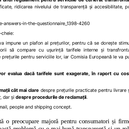
icate, ridicarea nivelului de transparență și accesibilitate, po
-cheie:
va impune un plafon al prețurilor, pentru că se dorește stim
orii să compare cu ușurință tarifele interne și transfronta
prețurile pentru serviciile lor, iar Comisia Europeană le va p
vor evalua dacă tarifele sunt exagerate, în raport cu cost
mații cât mai clare
despre prețurile practicate pentru livrare 
, dar și
despre procedurile de reclamații
.
intă o preocupare majoră pentru consumatori și firm
astă problemă cu o mai bună transparență și un ro