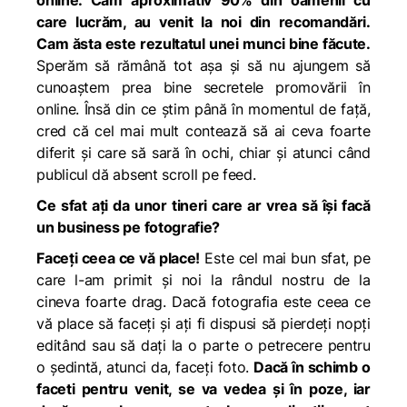
online. Cam aproximativ 90% din oamenii cu
care lucrăm, au venit la noi din recomandări.
Cam ăsta este rezultatul unei munci bine făcute.
Sperăm să rămână tot așa și să nu ajungem să
cunoaștem prea bine secretele promovării în
online. Însă din ce știm până în momentul de față,
cred că cel mai mult contează să ai ceva foarte
diferit și care să sară în ochi, chiar și atunci când
publicul dă absent scroll pe feed.
Ce sfat ați da unor tineri care ar vrea să își facă
un business pe fotografie?
Faceți ceea ce vă place!
Este cel mai bun sfat, pe
care l-am primit și noi la rândul nostru de la
cineva foarte drag. Dacă fotografia este ceea ce
vă place să faceți și ați fi dispusi să pierdeți nopți
editând sau să dați la o parte o petrecere pentru
o ședintă, atunci da, faceți foto.
Dacă în schimb o
faceti pentru venit, se va vedea și în poze, iar