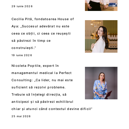
29 iunie 2026
Cecilia Pită, fondatoarea House of
Aya: „Succesul adevărat nu este
ceea ce obții, ci ceea ce reușești
să păstrezi în timp ce
construiești.”
19 iunie 2026
Nicoleta Poptile, expert în
managementul medical la Perfect
Consulting: „Ca lider, nu mai este
suficient să rezolvi probleme.
Trebuie să înțelegi direcția, să
anticipezi și să păstrezi echilibrul
chiar și atunci când contextul devine dificil”
25 mai 2026