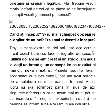
prietenii și creeăm legături.
Mai trebuie vreun
motiv înafară de cel că ne place să ne înconjurăm
cu copii veseli și oameni prietenoși?
Când ați început? S-au mai schimbat obiceiurile
clienților de atunci? Erau mai reticenți la început?
Tiny Humans există de doi ani, însă cea care a
creat acest business face fotografie de șase.
În
ultimii doi ani ne-am creat și un studio, am adus
la viață un brand și un concept, iar ca rezultat al
muncii, ne-am extins.
Primele ședințe le-am
programat cu super emoții, însă am avut norocul
de a colabora doar cu oameni frumoși. Acest
lucru nu s-a schimbat până în ziua de azi,
singurele diferențe sunt ca acum mai mulți părinți
au încredere în noi, iar experiența noastră ne
permite să intram și pe alte ramuri ale industriei.