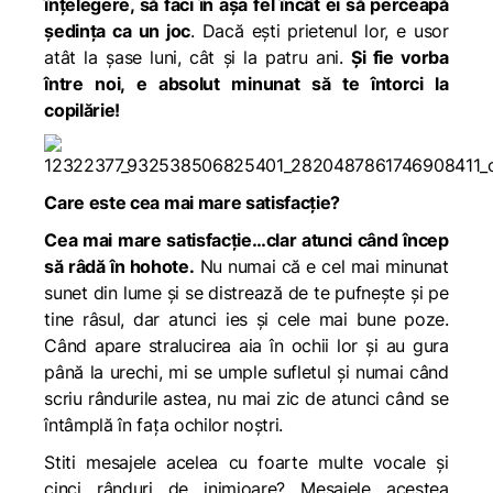
înțelegere, să faci în așa fel încât ei să perceapă
ședința ca un joc
. Dacă ești prietenul lor, e usor
atât la șase luni, cât și la patru ani.
Și fie vorba
între noi, e absolut minunat să te întorci la
copilărie!
Care este cea mai mare satisfacție?
Cea mai mare satisfacție…clar atunci când încep
să râdă în hohote.
Nu numai că e cel mai minunat
sunet din lume și se distrează de te pufnește și pe
tine râsul, dar atunci ies și cele mai bune poze.
Când apare stralucirea aia în ochii lor și au gura
până la urechi, mi se umple sufletul și numai când
scriu rândurile astea, nu mai zic de atunci când se
întâmplă în fața ochilor noștri.
Stiti mesajele acelea cu foarte multe vocale și
cinci rânduri de inimioare? Mesajele acestea