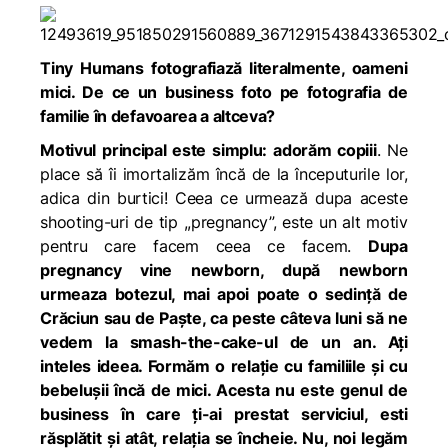
Tiny Humans fotografiază literalmente, oameni
mici. De ce un business foto pe fotografia de
familie în defavoarea a altceva?
Motivul principal este simplu: adorăm copiii
. Ne
place să îi imortalizăm încă de la începuturile lor,
adica din burtici! Ceea ce urmează dupa aceste
shooting-uri de tip ,,pregnancy”, este un alt motiv
pentru care facem ceea ce facem.
Dupa
pregnancy vine newborn, după newborn
urmeaza botezul, mai apoi poate o sedință de
Crăciun sau de Paște, ca peste câteva luni să ne
vedem la smash-the-cake-ul de un an. Ați
inteles ideea. Formăm o relație cu familiile și cu
bebelușii încă de mici. Acesta nu este genul de
business în care ți-ai prestat serviciul, esti
răsplătit și atât, relația se încheie. Nu, noi legăm