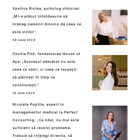
Vasilica Ristea, psiholog clinician:
„Mi-a plăcut întotdeauna să
înțeleg oamenii dincolo de ceea ce
este vizibil”
29 iunie 2026
Cecilia Pită, fondatoarea House of
Aya: „Succesul adevărat nu este
ceea ce obții, ci ceea ce reușești
să păstrezi în timp ce
construiești.”
19 iunie 2026
Nicoleta Poptile, expert în
managementul medical la Perfect
Consulting: „Ca lider, nu mai este
suficient să rezolvi probleme.
Trebuie să înțelegi direcția, să