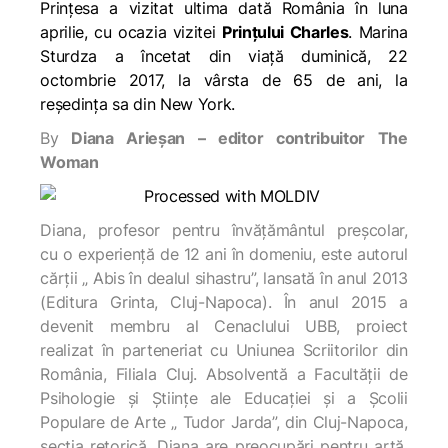
Prințesa a vizitat ultima dată România în luna
aprilie, cu ocazia vizitei
Prințului Charles
. Marina
Sturdza a încetat din viață duminică, 22
octombrie 2017, la vârsta de 65 de ani, la
reședința sa din New York.
By
Diana Arieșan – editor contribuitor The
Woman
Diana, profesor pentru învățământul preșcolar,
cu o experiență de 12 ani în domeniu, este autorul
cărții „ Abis în dealul sihastru”, lansată în anul 2013
(Editura Grinta, Cluj-Napoca). În anul 2015 a
devenit membru al Cenaclului UBB, proiect
realizat în parteneriat cu Uniunea Scriitorilor din
România, Filiala Cluj. Absolventă a Facultății de
Psihologie și Științe ale Educației și a Școlii
Populare de Arte „ Tudor Jarda”, din Cluj-Napoca,
secția retorică, Diana are preocupări pentru artă,