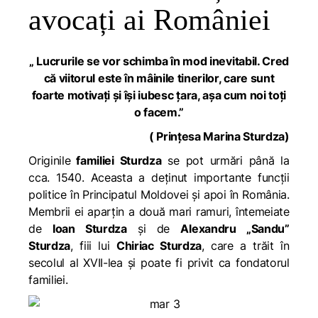
avocați ai României
„ Lucrurile se vor schimba în mod inevitabil. Cred
că viitorul este în mâinile tinerilor, care sunt
foarte motivați și își iubesc țara, așa cum noi toți
o facem.”
( Prințesa Marina Sturdza)
Originile
familiei Sturdza
se pot urmări până la
cca. 1540. Aceasta a deținut importante funcții
politice în Principatul Moldovei și apoi în România.
Membrii ei aparțin a două mari ramuri, întemeiate
de
Ioan Sturdza
și de
Alexandru „Sandu”
Sturdza
, fiii lui
Chiriac Sturdza
, care a trăit în
secolul al XVII-lea și poate fi privit ca fondatorul
familiei.