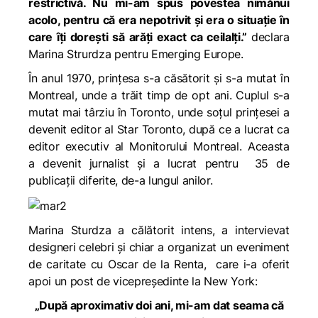
restrictivă. Nu mi-am spus povestea nimănui
acolo, pentru că era nepotrivit și era o situație în
care îți dorești să arăți exact ca ceilalți.”
declara
Marina Strurdza pentru
Emerging Europe.
În anul 1970, prințesa s-a căsătorit și s-a mutat în
Montreal, unde a trăit timp de opt ani. Cuplul s-a
mutat mai târziu în Toronto, unde soțul prințesei a
devenit editor al
Star Toronto
, după ce a lucrat ca
editor executiv al
Monitorului Montreal
. Aceasta
a devenit jurnalist și a lucrat pentru 35 de
publicații diferite, de-a lungul anilor.
Marina Sturdza a călătorit intens, a intervievat
designeri celebri și chiar a organizat un eveniment
de caritate cu Oscar de la Renta, care i-a oferit
apoi un post de vicepreședinte la New York:
„După aproximativ doi ani, mi-am dat seama că