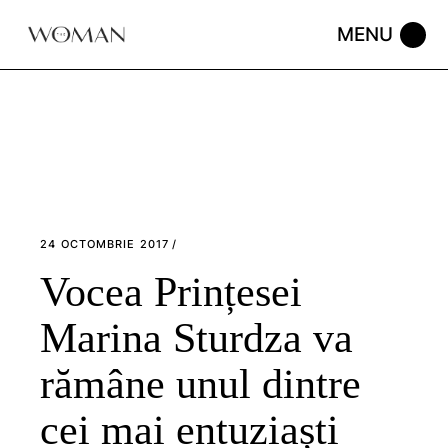
Skip
to
the
content
24 OCTOMBRIE 2017
Vocea Prințesei
Marina Sturdza va
rămâne unul dintre
cei mai entuziaști