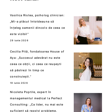
Vasilica Ristea, psiholog clinician:
„Mi-a plăcut întotdeauna să
înțeleg oamenii dincolo de ceea ce
este vizibil”
29 iunie 2026
Cecilia Pită, fondatoarea House of
Aya: „Succesul adevărat nu este
ceea ce obții, ci ceea ce reușești
să păstrezi în timp ce
construiești.”
19 iunie 2026
Nicoleta Poptile, expert în
managementul medical la Perfect
Consulting: „Ca lider, nu mai este
suficient să rezolvi probleme.