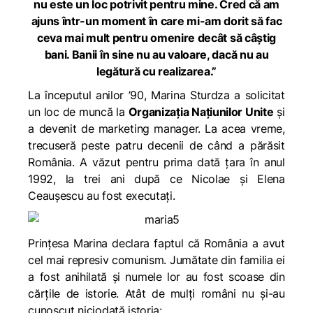
nu este un loc potrivit pentru mine. Cred că am
ajuns într-un moment în care mi-am dorit să fac
ceva mai mult pentru omenire decât să câștig
bani. Banii în sine nu au valoare, dacă nu au
legătură cu realizarea.”
La începutul anilor ’90, Marina Sturdza a solicitat
un loc de muncă la
Organizația Națiunilor Unite
și
a devenit de marketing manager. La acea vreme,
trecuseră peste patru decenii de când a părăsit
România. A văzut pentru prima dată țara în anul
1992, la trei ani după ce Nicolae și Elena
Ceaușescu au fost executați.
Prințesa Marina declara faptul că România a avut
cel mai represiv comunism. Jumătate din familia ei
a fost anihilată și numele lor au fost scoase din
cărțile de istorie. Atât de mulți români nu și-au
cunoscut niciodată istoria: