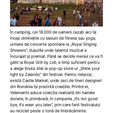
În camping, cei 18.000 de oameni cazați aici își
încep diminețile cu sesiuni de fitness sau yoga,
urmate de concerte spontane la „Royal Singing
Showers”, dușurile unde talentul muzical e
încurajat și premiat. Până se decide meniul ce va fi
gătit la Royal Grill by Lidl, e timp suficient pentru
a alege ținuta zilei la pop-up store-ul „Shine your
light by Zalando” din festival. Pentru indeciși,
există Castle Market, unde zeci de tineri designeri
din România își prezintă creațiile. Printre ei,
Velements aduce colecția realizată din hainele
donate, în primăvară, în campania „It’s not good
bye, it’s wear you later”, prin care fanii festivalului
au reciclat peste o tonă de îmbrăcăminte.