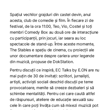
Spațiul vechilor grajduri din castel devin, anul
acesta, club de comedie și film. În fiecare zi de
festival, de la ora 11:00, Teo, Vio, Costel și toți
membri Comedy Box au două ore de interacțiune
cu participanții, prin jocuri, iar seara au loc
spectacole de stand-up. Între aceste momente,
The Stables e spațiu de cinema, cu proiecții ale
unor documentare despre cariera unor legende
din muzică, propuse de DokStation.
Pentru discuții ce inspiră, EC Talks by E.ON are nu
mai puțin de 30 de invitați: scriitori, jurnaliști,
artiști, activiști sociali deschid discuții pe teme
provocatoare, menite să creeze dezbateri și să
schimbe mentalități. Pentru cei care caută altfel
de răspunsuri, ateliere de educație sexuală sau
cele în care poți învăța cum să mixezi muzică pot