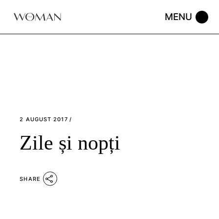
Skip
to
the
content
2 AUGUST 2017
Zile și nopți
SHARE