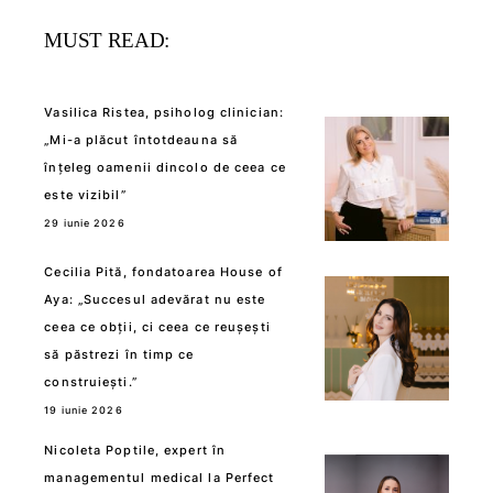
MUST READ:
Vasilica Ristea, psiholog clinician:
„Mi-a plăcut întotdeauna să
înțeleg oamenii dincolo de ceea ce
este vizibil”
29 iunie 2026
Cecilia Pită, fondatoarea House of
Aya: „Succesul adevărat nu este
ceea ce obții, ci ceea ce reușești
să păstrezi în timp ce
construiești.”
19 iunie 2026
Nicoleta Poptile, expert în
managementul medical la Perfect