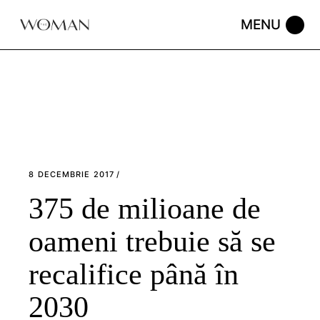
Skip
to
the
content
8 DECEMBRIE 2017
375 de milioane de
oameni trebuie să se
recalifice până în
2030