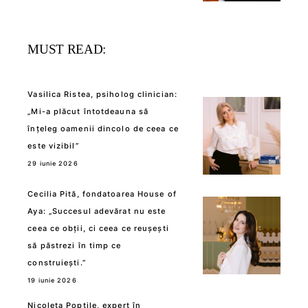
MUST READ:
Vasilica Ristea, psiholog clinician:
„Mi-a plăcut întotdeauna să
înțeleg oamenii dincolo de ceea ce
este vizibil”
29 iunie 2026
Cecilia Pită, fondatoarea House of
Aya: „Succesul adevărat nu este
ceea ce obții, ci ceea ce reușești
să păstrezi în timp ce
construiești.”
19 iunie 2026
Nicoleta Poptile, expert în