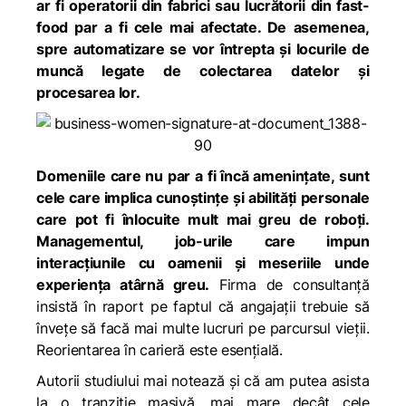
ar fi operatorii din fabrici sau lucrătorii din fast-
food par a fi cele mai afectate. De asemenea,
spre automatizare se vor întrepta şi locurile de
muncă legate de colectarea datelor şi
procesarea lor.
Domeniile care nu par a fi încă amenințate, sunt
cele care implica cunoștințe și abilități personale
care pot fi înlocuite mult mai greu de roboți.
Managementul, job-urile care impun
interacţiunile cu oamenii şi meseriile unde
experiența atârnă greu.
Firma de consultanță
insistă în raport pe faptul că angajaţii trebuie să
înveţe să facă mai multe lucruri pe parcursul vieţii.
Reorientarea în carieră este esențială.
Autorii studiului mai notează și că am putea asista
la o tranziţie masivă, mai mare decât cele