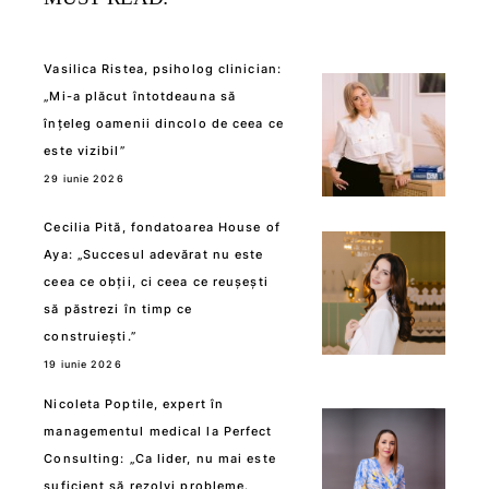
Vasilica Ristea, psiholog clinician:
„Mi-a plăcut întotdeauna să
înțeleg oamenii dincolo de ceea ce
este vizibil”
29 iunie 2026
Cecilia Pită, fondatoarea House of
Aya: „Succesul adevărat nu este
ceea ce obții, ci ceea ce reușești
să păstrezi în timp ce
construiești.”
19 iunie 2026
Nicoleta Poptile, expert în
managementul medical la Perfect
Consulting: „Ca lider, nu mai este
suficient să rezolvi probleme.