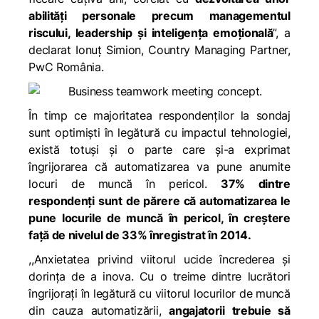
abilități personale precum managementul
riscului, leadership şi inteligența emoțională
”, a
declarat Ionuţ Simion, Country Managing Partner,
PwC România.
În timp ce majoritatea respondenților la sondaj
sunt optimiști în legătură cu impactul tehnologiei,
există totuși și o parte care și-a exprimat
îngrijorarea că automatizarea va pune anumite
locuri de muncă în pericol.
37% dintre
respondenți sunt de părere că automatizarea le
pune locurile de muncă în pericol, în creștere
faţă de nivelul de 33% înregistrat în 2014.
,,Anxietatea privind viitorul ucide încrederea şi
dorinţa de a inova. Cu o treime dintre lucrători
îngrijorați în legătură cu viitorul locurilor de muncă
din cauza automatizării,
angajatorii trebuie să