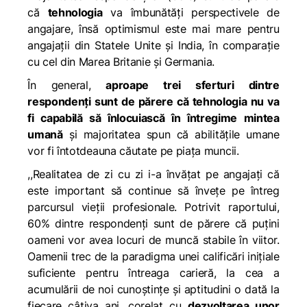
că
tehnologia
va îmbunătăţi perspectivele de
angajare, însă optimismul este mai mare pentru
angajaţii din Statele Unite și India, în comparație
cu cel din Marea Britanie şi Germania.
În general,
aproape trei sferturi dintre
respondenți sunt de părere că tehnologia nu va
fi capabilă să înlocuiască în întregime mintea
umană
şi majoritatea spun că abilităţile umane
vor fi întotdeauna căutate pe piaţa muncii.
,,Realitatea de zi cu zi i-a învăţat pe angajaţi că
este important să continue să înveţe pe întreg
parcursul vieţii profesionale. Potrivit raportului,
60% dintre respondenţi sunt de părere că puţini
oameni vor avea locuri de muncă stabile în viitor.
Oamenii trec de la paradigma unei calificări iniţiale
suficiente pentru întreaga carieră, la cea a
acumulării de noi cunoștințe şi aptitudini o dată la
fiecare câțiva ani, corelat cu
dezvoltarea unor