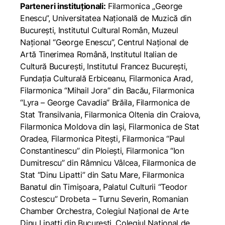
Parteneri instituționali:
Filarmonica „George
Enescu”, Universitatea Națională de Muzică din
București, Institutul Cultural Român, Muzeul
Național “George Enescu”, Centrul Național de
Artă Tinerimea Română, Institutul Italian de
Cultură București, Institutul Francez București,
Fundația Culturală Erbiceanu, Filarmonica Arad,
Filarmonica “Mihail Jora” din Bacău, Filarmonica
“Lyra – George Cavadia” Brăila, Filarmonica de
Stat Transilvania, Filarmonica Oltenia din Craiova,
Filarmonica Moldova din Iași, Filarmonica de Stat
Oradea, Filarmonica Pitești, Filarmonica “Paul
Constantinescu” din Ploiești, Filarmonica “Ion
Dumitrescu” din Râmnicu Vâlcea, Filarmonica de
Stat “Dinu Lipatti” din Satu Mare, Filarmonica
Banatul din Timișoara, Palatul Culturii “Teodor
Costescu” Drobeta – Turnu Severin, Romanian
Chamber Orchestra, Colegiul Național de Arte
Dinu Lipatti din București, Colegiul Național de