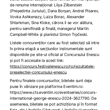
de renume internațional: Lilya Zilberstein
(Președinta Juriului), Dana Borșan, Andrei Pisarev,
Vovka Ashkenazy, Luiza Borac, Alexander
Shtarkman, Sina Kloke, cărora li se vor alătura,
pentru semifinală și finală, managerul Martin
Campbell-White și pianistul Simon Trpčeski.
Listele concurenților care au fost selectați să intre
în prima etapă a secțiunilor instrumentale sunt
disponibile pe site-ul oficial al Concursului Enescu
și pot fi accesate la acest link:
https://concurs.festivalenescu.ro/ro/rezultatele-
preselectiei-concursului-enescu
.
Pentru finalele concursurilor, biletele sunt deja
puse în vânzare pe platforma Eventim.ro:
https://www.cts.eventim.ro/eventseries/concurs-
international-george-enescu-2024-3627790
. De
asemenea, biletele se pot achiziționa și în format