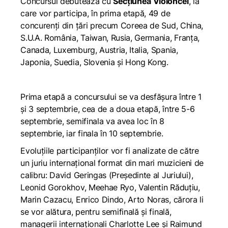
Concursul debutează cu
Secțiunea Violoncel
, la
care vor participa, în prima etapă, 49 de
concurenți din țări precum Coreea de Sud, China,
S.U.A. România, Taiwan, Rusia, Germania, Franța,
Canada, Luxemburg, Austria, Italia, Spania,
Japonia, Suedia, Slovenia și Hong Kong.
Prima etapă a concursului se va desfășura între 1
și 3 septembrie, cea de a doua etapă, între 5-6
septembrie, semifinala va avea loc în 8
septembrie, iar finala în 10 septembrie.
Evoluțiile participanților vor fi analizate de către
un juriu internațional format din mari muzicieni de
calibru: David Geringas (Președinte al Juriului),
Leonid Gorokhov, Meehae Ryo, Valentin Răduțiu,
Marin Cazacu, Enrico Dindo, Arto Noras, cărora li
se vor alătura, pentru semifinală și finală,
managerii internaționali Charlotte Lee și Raimund