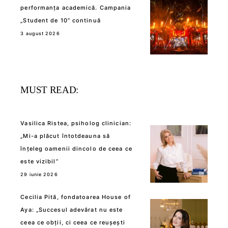
performanța academică. Campania
„Student de 10” continuă
3 august 2026
MUST READ:
Vasilica Ristea, psiholog clinician:
„Mi-a plăcut întotdeauna să
înțeleg oamenii dincolo de ceea ce
este vizibil”
29 iunie 2026
Cecilia Pită, fondatoarea House of
Aya: „Succesul adevărat nu este
ceea ce obții, ci ceea ce reușești