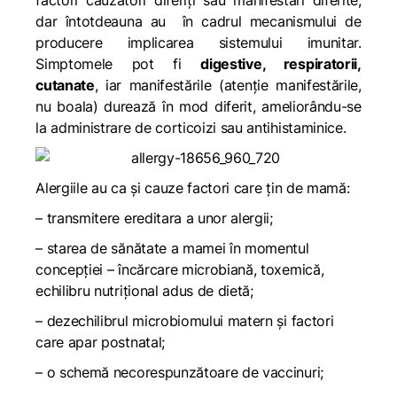
factori cauzatori diferiți sau manifestări diferite,
dar întotdeauna au în cadrul mecanismului de
producere implicarea sistemului imunitar.
Simptomele pot fi
digestive, respiratorii,
cutanate
, iar manifestările (atenție manifestările,
nu boala) durează în mod diferit, ameliorându-se
la administrare de corticoizi sau antihistaminice.
Alergiile au ca și cauze factori care țin de mamă:
– transmitere ereditara a unor alergii;
– starea de sănătate a mamei în momentul
concepției – încărcare microbiană, toxemică,
echilibru nutrițional adus de dietă;
– dezechilibrul microbiomului matern și factori
care apar postnatal;
– o schemă necorespunzătoare de vaccinuri;