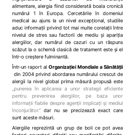
alimentare, alergia fiind considerată boala cronică
numărul 1 în Europa. Cercetările în domeniul
medical au ajuns la un nivel excepțional, studiile
aduc informații privind tot mai multe corelații între
nivelul de stres sau factorii de mediu și apariția
alergiilor, dar numărul de cazuri cu un răspuns
scăzut la o schemă clasică de tratament este și el
într-o creștere fulminantă.
Într-un raport al
Organizației Mondiale a Sănătății
din 2004 privind abordarea numărului crescut de
alergii la nivel global prima măsură propusă este
„punerea în aplicarea a unor strategii eficiente
pentru prevenirea alergiilor, pe baza unor
informații fiabile despre agenții implicați și mediul
înconjurător.”
dar nu se precizează exact care
sunt aceste măsuri.
Alergiile reprezintă un grup de boli ce pot avea