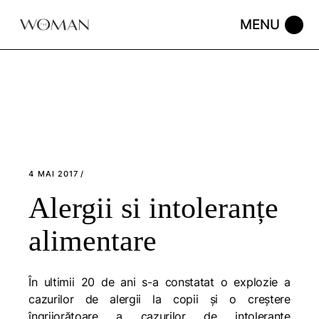
Skip
to
the
content
4 MAI 2017
Alergii si intoleranțe
alimentare
În ultimii 20 de ani s-a constatat o explozie a
cazurilor de alergii la copii și o creștere
îngrijorătoare a cazurilor de intoleranțe