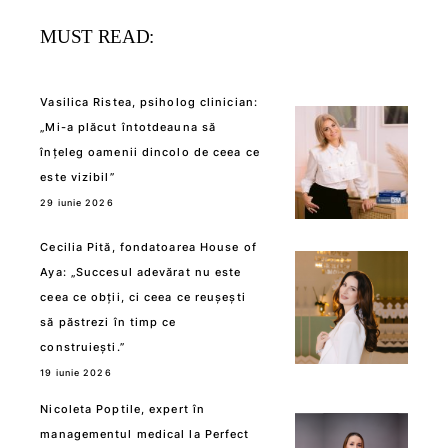
MUST READ:
Vasilica Ristea, psiholog clinician:
„Mi-a plăcut întotdeauna să
înțeleg oamenii dincolo de ceea ce
este vizibil”
29 iunie 2026
Cecilia Pită, fondatoarea House of
Aya: „Succesul adevărat nu este
ceea ce obții, ci ceea ce reușești
să păstrezi în timp ce
construiești.”
19 iunie 2026
Nicoleta Poptile, expert în
managementul medical la Perfect