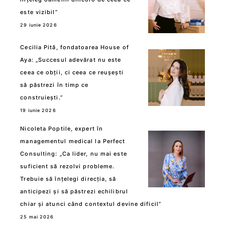
este vizibil”
29 iunie 2026
Cecilia Pită, fondatoarea House of
Aya: „Succesul adevărat nu este
ceea ce obții, ci ceea ce reușești
să păstrezi în timp ce
construiești.”
19 iunie 2026
Nicoleta Poptile, expert în
managementul medical la Perfect
Consulting: „Ca lider, nu mai este
suficient să rezolvi probleme.
Trebuie să înțelegi direcția, să
anticipezi și să păstrezi echilibrul
chiar și atunci când contextul devine dificil”
25 mai 2026