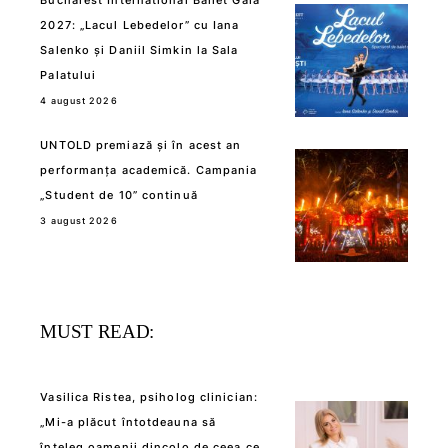
Bucharest International Ballet Gala
2027: „Lacul Lebedelor” cu Iana
Salenko și Daniil Simkin la Sala
Palatului
4 august 2026
UNTOLD premiază și în acest an
performanța academică. Campania
„Student de 10” continuă
3 august 2026
MUST READ:
Vasilica Ristea, psiholog clinician:
„Mi-a plăcut întotdeauna să
înțeleg oamenii dincolo de ceea ce