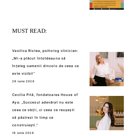
MUST READ:
Vasilica Ristea, psiholog clinician:
„Mi-a plăcut întotdeauna să
înțeleg oamenii dincolo de ceea ce
este vizibil”
29 iunie 2026
Cecilia Pită, fondatoarea House of
Aya: „Succesul adevărat nu este
ceea ce obții, ci ceea ce reușești
să păstrezi în timp ce
construiești.”
19 iunie 2026