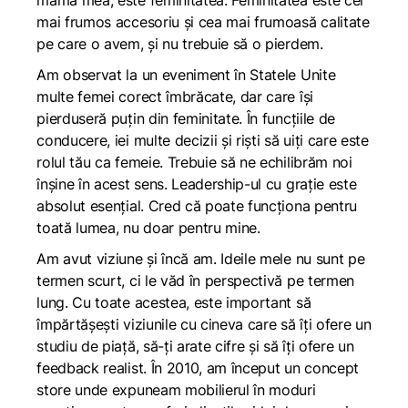
mama mea, este feminitatea. Feminitatea este cel
mai frumos accesoriu și cea mai frumoasă calitate
pe care o avem, și nu trebuie să o pierdem.
Am observat la un eveniment în Statele Unite
multe femei corect îmbrăcate, dar care își
pierduseră puțin din feminitate. În funcțiile de
conducere, iei multe decizii și riști să uiți care este
rolul tău ca femeie. Trebuie să ne echilibrăm noi
înșine în acest sens. Leadership-ul cu grație este
absolut esențial. Cred că poate funcționa pentru
toată lumea, nu doar pentru mine.
Am avut viziune și încă am. Ideile mele nu sunt pe
termen scurt, ci le văd în perspectivă pe termen
lung. Cu toate acestea, este important să
împărtășești viziunile cu cineva care să îți ofere un
studiu de piață, să-ți arate cifre și să îți ofere un
feedback realist. În 2010, am început un concept
store unde expuneam mobilierul în moduri