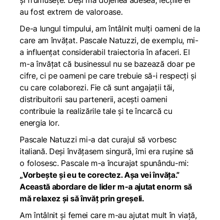
și frumusețe. Deși mă dojenea adesea, lecțiile ei
au fost extrem de valoroase.
De-a lungul timpului, am întâlnit mulți oameni de la
care am învățat. Pascale Natuzzi, de exemplu, mi-
a influențat considerabil traiectoria în afaceri. El
m-a învățat că businessul nu se bazează doar pe
cifre, ci pe oameni pe care trebuie să-i respecți și
cu care colaborezi. Fie că sunt angajații tăi,
distribuitorii sau partenerii, acești oameni
contribuie la realizările tale și te încarcă cu
energia lor.
Pascale Natuzzi mi-a dat curajul să vorbesc
italiană. Deși învățasem singură, îmi era rușine să
o folosesc. Pascale m-a încurajat spunându-mi:
„Vorbește și eu te corectez. Așa vei învăța.”
Această abordare de lider m-a ajutat enorm să
mă relaxez și să învăț prin greșeli.
Am întâlnit și femei care m-au ajutat mult în viață,