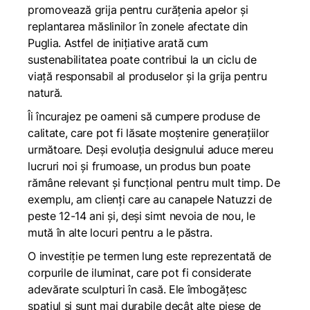
promovează grija pentru curățenia apelor și
replantarea măslinilor în zonele afectate din
Puglia. Astfel de inițiative arată cum
sustenabilitatea poate contribui la un ciclu de
viață responsabil al produselor și la grija pentru
natură.
Îi încurajez pe oameni să cumpere produse de
calitate, care pot fi lăsate moștenire generațiilor
următoare. Deși evoluția designului aduce mereu
lucruri noi și frumoase, un produs bun poate
rămâne relevant și funcțional pentru mult timp. De
exemplu, am clienți care au canapele Natuzzi de
peste 12-14 ani și, deși simt nevoia de nou, le
mută în alte locuri pentru a le păstra.
O investiție pe termen lung este reprezentată de
corpurile de iluminat, care pot fi considerate
adevărate sculpturi în casă. Ele îmbogățesc
spațiul și sunt mai durabile decât alte piese de