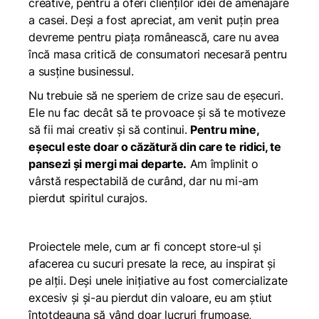
creative, pentru a oferi clienților idei de amenajare
a casei. Deși a fost apreciat, am venit puțin prea
devreme pentru piața românească, care nu avea
încă masa critică de consumatori necesară pentru
a susține businessul.
Nu trebuie să ne speriem de crize sau de eșecuri.
Ele nu fac decât să te provoace și să te motiveze
să fii mai creativ și să continui.
Pentru mine,
eșecul este doar o căzătură din care te ridici, te
pansezi și mergi mai departe.
Am împlinit o
vârstă respectabilă de curând, dar nu mi-am
pierdut spiritul curajos.
Proiectele mele, cum ar fi concept store-ul și
afacerea cu sucuri presate la rece, au inspirat și
pe alții. Deși unele inițiative au fost comercializate
excesiv și și-au pierdut din valoare, eu am știut
întotdeauna să vând doar lucruri frumoase,