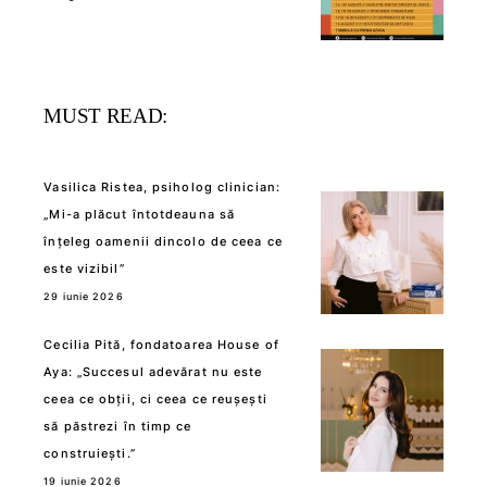
MUST READ:
Vasilica Ristea, psiholog clinician:
„Mi-a plăcut întotdeauna să
înțeleg oamenii dincolo de ceea ce
este vizibil”
29 iunie 2026
Cecilia Pită, fondatoarea House of
Aya: „Succesul adevărat nu este
ceea ce obții, ci ceea ce reușești
să păstrezi în timp ce
construiești.”
19 iunie 2026