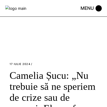
Skip
to
the
content
17 IULIE 2024
Camelia Șucu: „Nu
trebuie să ne speriem
de crize sau de