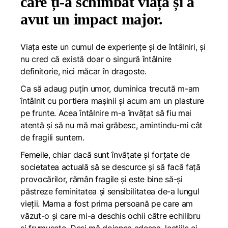
care ți-a schimbat viața și a
avut un impact major.
Viața este un cumul de experiențe și de întâlniri, și
nu cred că există doar o singură întâlnire
definitorie, nici măcar în dragoste.
Ca să adaug puțin umor, duminica trecută m-am
întâlnit cu portiera mașinii și acum am un plasture
pe frunte. Acea întâlnire m-a învățat să fiu mai
atentă și să nu mă mai grăbesc, amintindu-mi cât
de fragili suntem.
Femeile, chiar dacă sunt învățate și forțate de
societatea actuală să se descurce și să facă față
provocărilor, rămân fragile și este bine să-și
păstreze feminitatea și sensibilitatea de-a lungul
vieții. Mama a fost prima persoană pe care am
văzut-o și care mi-a deschis ochii către echilibru