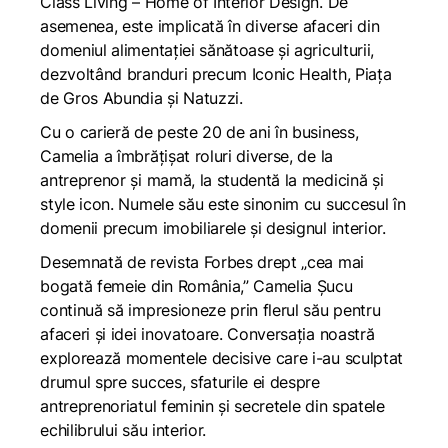
Class Living – Home of Interior Design. De
asemenea, este implicată în diverse afaceri din
domeniul alimentației sănătoase și agriculturii,
dezvoltând branduri precum Iconic Health, Piața
de Gros Abundia și Natuzzi.
Cu o carieră de peste 20 de ani în business,
Camelia a îmbrățișat roluri diverse, de la
antreprenor și mamă, la studentă la medicină și
style icon. Numele său este sinonim cu succesul în
domenii precum imobiliarele și designul interior.
Desemnată de revista Forbes drept „cea mai
bogată femeie din România,”
Camelia Șucu
continuă să impresioneze prin flerul său pentru
afaceri și idei inovatoare. Conversația noastră
explorează momentele decisive care i-au sculptat
drumul spre succes, sfaturile ei despre
antreprenoriatul feminin și secretele din spatele
echilibrului său interior.