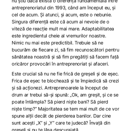
nu știu dacă există o diferență fundamentală între
antreprenoriatul din 1993, când am început eu, și
cel de acum. Și atunci, și acum, este o nebunie.
Singura diferență este că acum ai nevoie de o
viteză de reacție mult mai mare. Adaptabilitatea
este ingredientul cheie al vremurilor noastre.
Nimic nu mai este predictibil. Trebuie să ne
bucurăm de fiecare zi, să fim recunoscători pentru
sănătatea noastră și să fim pregătiți să facem față
oricăror provocări în antreprenoriat și afaceri.
Este crucial să nu ne fie frică de greșeli și de eșec.
Frica de eșec te blochează și te împiedică să crezi
și să acționezi. Antreprenoarele la început de
drum ar trebui să-și spună: „Ok, am greșit, și ce se
poate întâmpla? Să pierd niște bani? Să pierd
niște timp?” Majoritatea se tem mai mult de ce vor
spune alții decât de pierderea banilor. Dar cine
sunt acești „X” și „Y” care te judecă? Învață din
greșeli și nu te lăsa descurajată.