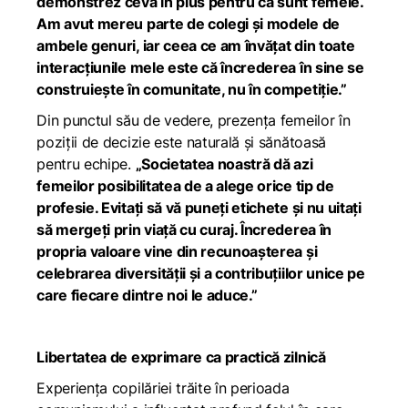
demonstrez ceva în plus pentru că sunt femeie.
Am avut mereu parte de colegi și modele de
ambele genuri, iar ceea ce am învățat din toate
interacțiunile mele este că încrederea în sine se
construiește în comunitate, nu în competiție.”
Din punctul său de vedere, prezența femeilor în
poziții de decizie este naturală și sănătoasă
pentru echipe.
„Societatea noastră dă azi
femeilor posibilitatea de a alege orice tip de
profesie. Evitați să vă puneți etichete și nu uitați
să mergeți prin viață cu curaj. Încrederea în
propria valoare vine din recunoașterea și
celebrarea diversității și a contribuțiilor unice pe
care fiecare dintre noi le aduce.”
Libertatea de exprimare ca practică zilnică
Experiența copilăriei trăite în perioada