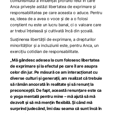
comunismului a influențat profund felul în care
Anca privește astăzi libertatea de exprimare și
responsabilitatea pe care aceasta o aduce. Pentru
ea, ideea de a avea o voce și de a o folosi
conștient nu este un lucru banal, ci o valoare care
ar trebui înțeleasă și cultivată încă din școală.
Susținerea libertății de exprimare, a drepturilor
minorităților și a incluziunii este, pentru Anca, un
exercițiu cotidian de responsabilitate.
„Mă gândesc adesea la cum folosesc libertatea
de exprimare și la efectul pe care îl are asupra
celor din jur. Pe măsură ce am interacționat cu
diverse culturi și generații, am realizat că trebuie
să rămân ancorată în realitate și să renunț la
preconcepții. De fapt, această renunțare este ca
o yoga mentală pentru mine – mă ajută să mă
dezvolt și să mă mențin flexibilă. Și când mă
surprind judecând, îmi dau seama că sunt încă în