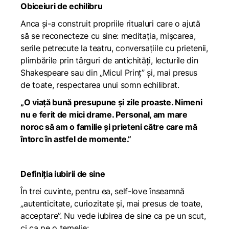
Obiceiuri de echilibru
Anca și-a construit propriile ritualuri care o ajută
să se reconecteze cu sine: meditația, mișcarea,
serile petrecute la teatru, conversațiile cu prietenii,
plimbările prin târguri de antichități, lecturile din
Shakespeare sau din „Micul Prinț” și, mai presus
de toate, respectarea unui somn echilibrat.
„O viață bună presupune și zile proaste. Nimeni
nu e ferit de mici drame. Personal, am mare
noroc să am o familie și prieteni către care mă
întorc în astfel de momente.”
Definiția iubirii de sine
În trei cuvinte, pentru ea, self-love înseamnă
„autenticitate, curiozitate și, mai presus de toate,
acceptare”. Nu vede iubirea de sine ca pe un scut,
ci ca pe o temelie: