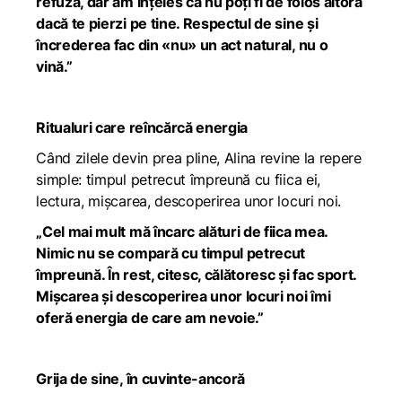
refuza, dar am înțeles că nu poți fi de folos altora
dacă te pierzi pe tine. Respectul de sine și
încrederea fac din «nu» un act natural, nu o
vină.”
Ritualuri care reîncărcă energia
Când zilele devin prea pline, Alina revine la repere
simple: timpul petrecut împreună cu fiica ei,
lectura, mișcarea, descoperirea unor locuri noi.
„Cel mai mult mă încarc alături de fiica mea.
Nimic nu se compară cu timpul petrecut
împreună. În rest, citesc, călătoresc și fac sport.
Mișcarea și descoperirea unor locuri noi îmi
oferă energia de care am nevoie.”
Grija de sine, în cuvinte-ancoră