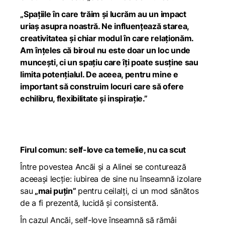
„Spațiile în care trăim și lucrăm au un impact
uriaș asupra noastră. Ne influențează starea,
creativitatea și chiar modul în care relaționăm.
Am înțeles că biroul nu este doar un loc unde
muncești, ci un spațiu care îți poate susține sau
limita potențialul. De aceea, pentru mine e
important să construim locuri care să ofere
echilibru, flexibilitate și inspirație.”
Firul comun: self-love ca temelie, nu ca scut
Între povestea Ancăi și a Alinei se conturează
aceeași lecție: iubirea de sine nu înseamnă izolare
sau
„mai puțin”
pentru ceilalți, ci un mod sănătos
de a fi prezentă, lucidă și consistentă.
În cazul Ancăi, self-love înseamnă să rămâi