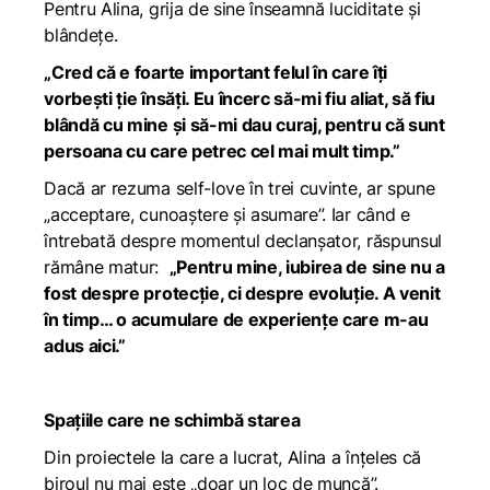
Pentru Alina, grija de sine înseamnă luciditate și
blândețe.
„Cred că e foarte important felul în care îți
vorbești ție însăți. Eu încerc să-mi fiu aliat, să fiu
blândă cu mine și să-mi dau curaj, pentru că sunt
persoana cu care petrec cel mai mult timp.”
Dacă ar rezuma self-love în trei cuvinte, ar spune
„acceptare, cunoaștere și asumare”. Iar când e
întrebată despre momentul declanșator, răspunsul
rămâne matur:
„Pentru mine, iubirea de sine nu a
fost despre protecție, ci despre evoluție. A venit
în timp… o acumulare de experiențe care m-au
adus aici.”
Spațiile care ne schimbă starea
Din proiectele la care a lucrat, Alina a înțeles că
biroul nu mai este „doar un loc de muncă”.