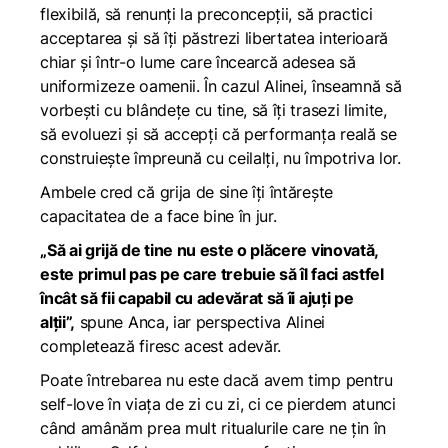
flexibilă, să renunți la preconcepții, să practici
acceptarea și să îți păstrezi libertatea interioară
chiar și într-o lume care încearcă adesea să
uniformizeze oamenii. În cazul Alinei, înseamnă să
vorbești cu blândețe cu tine, să îți trasezi limite,
să evoluezi și să accepți că performanța reală se
construiește împreună cu ceilalți, nu împotriva lor.
Ambele cred că grija de sine îți întărește
capacitatea de a face bine în jur.
„Să ai grijă de tine nu este o plăcere vinovată,
este primul pas pe care trebuie să îl faci astfel
încât să fii capabil cu adevărat să îi ajuți pe
alții”,
spune Anca, iar perspectiva Alinei
completează firesc acest adevăr.
Poate întrebarea nu este dacă avem timp pentru
self-love în viața de zi cu zi, ci ce pierdem atunci
când amânăm prea mult ritualurile care ne țin în