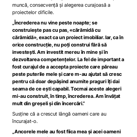
muncă, consecvență și alegerea curajoasă a
proiectelor dificile.
„Încrederea nu vine peste noapte; se
construiește pas cu pas, «cărămidă cu
cărămidă», exact ca un proiect imobiliar. Iar, ca în
orice construcție, nu poți construi fără să
investești. Am investit mereu în mine și în
dezvoltarea competențelor. La fel de important a
fost curajul de a accepta proiecte care păreau
peste puterile mele și care m-au ajutat să cresc
pentru că doar depășind anumite praguri îți dai
seama de ce ești capabil. Tocmai aceste alegeri
mi-au construit, în timp, încrederea. Am învățat
mult din greșeli și din încercări.”
Susține că a crescut lângă oameni care au
încurajat-o.
„Ancorele mele au fost fiica mea și acei oameni