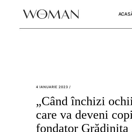
Skip
to
the
ACAS
content
4 IANUARIE 2023
„Când închizi ochii
care va deveni copi
fondator Grădiniț