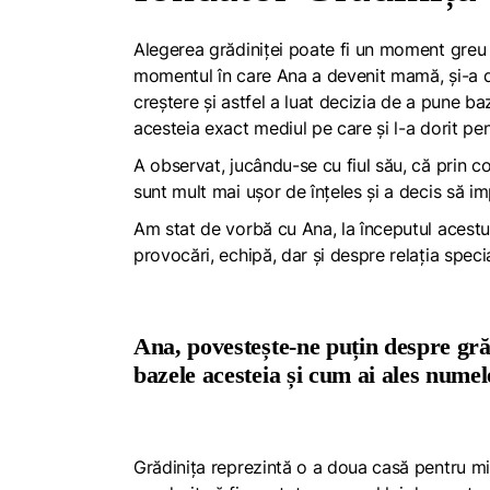
Alegerea grădiniței poate fi un moment greu și 
momentul în care Ana a devenit mamă, și-a dorit
creștere și astfel a luat decizia de a pune b
acesteia exact mediul pe care și l-a dorit pent
A observat, jucându-se cu fiul său, că prin c
sunt mult mai ușor de înțeles și a decis să im
Am stat de vorbă cu Ana, la începutul acest
provocări, echipă, dar și despre relația specia
Ana, povestește-ne puțin despre grăd
bazele acesteia și cum ai ales nume
Grădinița reprezintă o a doua casă pentru mine