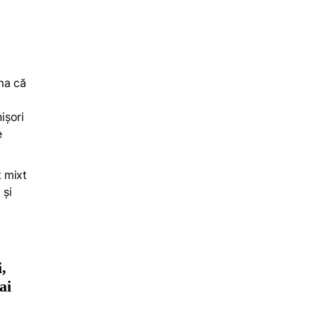
ama că
ișori
e
t mixt
 și
,
ai