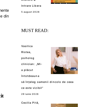
Intrare Libera
mente
5 august 2026
te din
MUST READ:
Vasilica
Ristea,
psiholog
clinician: „Mi-
a plăcut
întotdeauna
să înțeleg oamenii dincolo de ceea
ce este vizibil”
it
29 iunie 2026
Cecilia Pită,