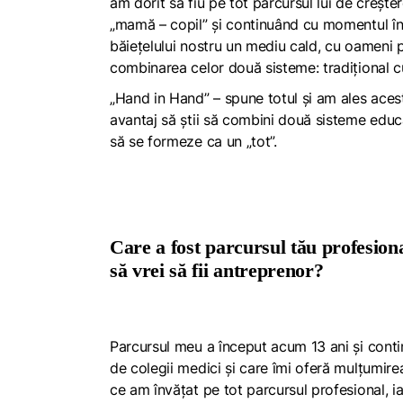
am dorit să fiu pe tot parcursul lui de creșt
„mamă – copil” și continuând cu momentul în 
băiețelului nostru un mediu cald, cu oameni pr
combinarea celor două sisteme: tradițional 
„Hand in Hand” – spune totul și am ales ace
avantaj să știi să combini două sisteme educaț
să se formeze ca un „tot”.
Care a fost parcursul tău profesion
să vrei să fii antreprenor?
Parcursul meu a început acum 13 ani și conti
de colegii medici și care îmi oferă mulțumire
ce am învățat pe tot parcursul profesional, ia