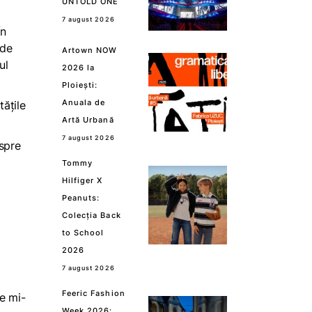
UNTOLD ONE
7 august 2026
În
 de
Artown NOW
ul
2026 la
Ploiești:
Anuala de
tățile
Artă Urbană
7 august 2026
espre
Tommy
Hilfiger X
Peanuts:
Colecția Back
to School
2026
7 august 2026
Feeric Fashion
re mi-
Week 2026: