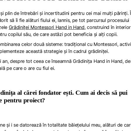
plin de întrebări și incertitudini pentru cei mai mulți părinți. 
 să îi fie alături fiului ei, Iannis, pe tot parcursul procesului
azele
Grădiniței Montessori
Hand in Hand
, construind în interior
ru copilul său, de care astăzi pot beneficia și alți copii.
ombinarea celor două sisteme: tradițional cu Montessori, activi
plementeze această strategie și în cadrul grădiniței.
ui an, despre tot ceea ce înseamnă Grădinița
Hand in Hand
, d
lă pe care o are cu fiul ei.
inița al cărei fondator ești. Cum ai decis să pui
le pentru proiect?
 și i se datorează în totalitate băiețelului meu, alături de ca