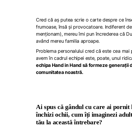
Cred că aș putea scrie o carte despre ce îns
frumoase, însă și provocatoare. Indiferent d
menționam), mereu îmi pun încrederea că Dum
având mereu familia aproape.
Problema personalului cred că este cea mai p
avem în cadrul echipei este, poate, unul ridic
echipa
Hand in Hand
să formeze generații de
comunitatea noastră.
Ai spus că gândul cu care ai pornit
închizi ochii, cum îți imaginezi adu
tău la această întrebare?