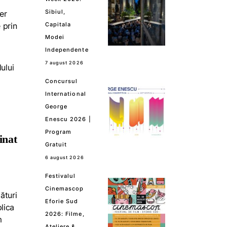
Sibiul,
er
 prin
Capitala
Modei
Independente
7 august 2026
ului
Concursul
International
George
Enescu 2026 |
Program
inat
Gratuit
6 august 2026
Festivalul
Cinemascop
ături
Eforie Sud
lica
2026: Filme,
m
Ateliere &