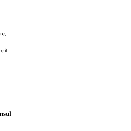
re,
e îl
unsul