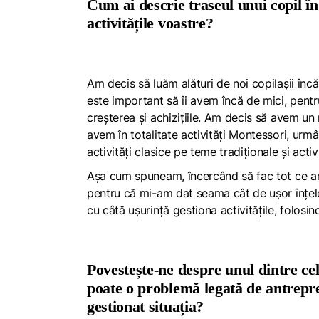
Cum ai descrie traseul unui copil î
activitățile voastre?
Am decis să luăm alături de noi copilașii înc
este important să îi avem încă de mici, pentru 
creșterea și achizițiile. Am decis să avem un m
avem în totalitate activități Montessori, urm
activități clasice pe teme tradiționale și activ
Așa cum spuneam, încercând să fac tot ce am 
pentru că mi-am dat seama cât de ușor înțeleg
cu câtă ușurință gestiona activitățile, folosi
Povestește-ne despre unul dintre ce
poate o problemă legată de antrepr
gestionat situația?