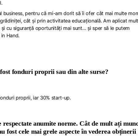
l.
l business, pentru că mi-am dorit să îi ofer cât mai multe mo
grădiniței, cât și prin activitatea educațională. Am aplicat mul
t și cu siguranță oportunități mai sunt… și sper să le putem
 in Hand
.
fost fonduri proprii sau din alte surse?
onduri proprii, iar 30% start-up.
uie respectate anumite norme. Cât de mult ați munc
u fost cele mai grele aspecte în vederea obținerii