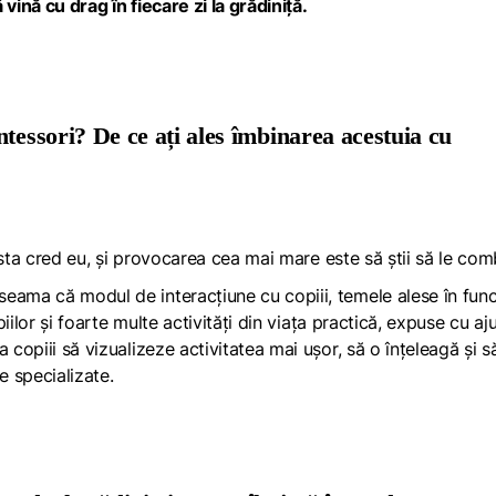
vină cu drag în fiecare zi la grădiniță.
ntessori? De ce ați ales îmbinarea acestuia cu
 asta cred eu, și provocarea cea mai mare este să știi să le comb
eama că modul de interacțiune cu copiii, temele alese în func
piilor și foarte multe activități din viața practică, expuse cu aj
 copiii să vizualizeze activitatea mai ușor, să o înțeleagă și s
 specializate.