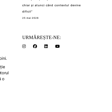
chiar și atunci când contextul devine
dificil”
25 mai 2026
URMĂREȘTE-NE:
ini.
ție
utorul
ă o