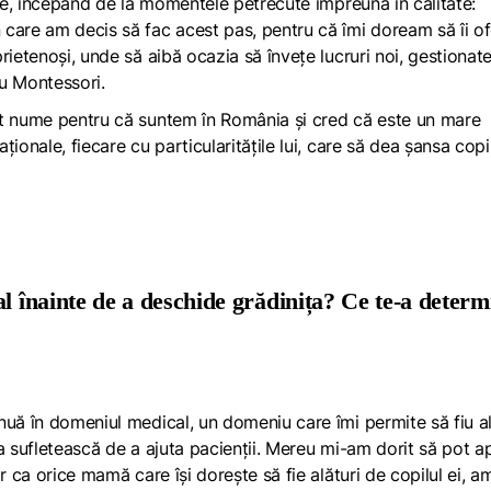
ere, începând de la momentele petrecute împreună în calitate:
care am decis să fac acest pas, pentru că îmi doream să îi of
ietenoși, unde să aibă ocazia să învețe lucruri noi, gestionate
cu Montessori.
st nume pentru că suntem în România și cred că este un mare
ionale, fiecare cu particularitățile lui, care să dea șansa copil
al înainte de a deschide grădinița? Ce te-a determ
nuă în domeniul medical, un domeniu care îmi permite să fiu al
a sufletească de a ajuta pacienții. Mereu mi-am dorit să pot ap
r ca orice mamă care își dorește să fie alături de copilul ei, a