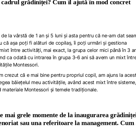
n cadrul grădiniței? Cum îl ajută în mod concret
ă de la vârstă de 1 an și 5 luni și asta pentru că ne-am dat se
că așa poți fi alături de copilaș, îi poți urmări și gestiona
ixt între activități, mai exact, la grupa celor mici până în 3 an
ând ca odată cu intrarea în grupa 3-6 ani să avem un mixt într
itățile Montessori.
crezut că e mai bine pentru propriul copil, am ajuns la aces
ea băiețelul meu activitățile, având acest mixt între sisteme,
nd materiale Montessori și temele tradiționale.
le mai grele momente de la inaugurarea grădiniței
enoriat sau una referitoare la management. Cum 