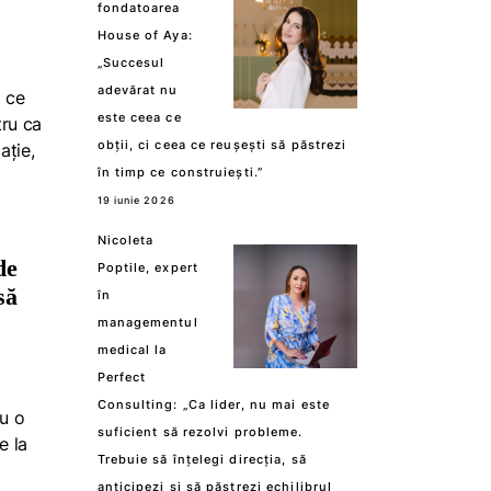
fondatoarea
House of Aya:
„Succesul
adevărat nu
t ce
este ceea ce
tru ca
obții, ci ceea ce reușești să păstrezi
ație,
în timp ce construiești.”
19 iunie 2026
Nicoleta
de
Poptile, expert
să
în
managementul
medical la
Perfect
Consulting: „Ca lider, nu mai este
u o
suficient să rezolvi probleme.
e la
Trebuie să înțelegi direcția, să
anticipezi și să păstrezi echilibrul