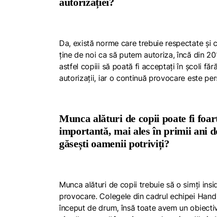
autorizației?
Da, există norme care trebuie respectate și ca
ține de noi ca să putem autoriza, încă din 2
astfel copiii să poată fi acceptați în școli f
autorizații, iar o continuă provocare este per
Munca alături de copii poate fi foart
importantă, mai ales în primii ani d
găsești oamenii potriviți?
Munca alături de copii trebuie să o simți
ins
provocare. Colegele din cadrul echipei
Hand
început de drum, însă toate avem un obiecti