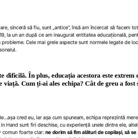
re, sinceră să fiu, sunt „antice”, însă am încercat să facem to
019, la un an după ce am inaugurat entitatea educațională, pen
ără probleme. Cele mai grele aspecte sunt normele legate de loc
sonalul.
e dificilă. În plus, educația acestora este extrem 
e viață. Cum ți-ai ales echipa? Cât de greu a fost 
ide…
așa cred eu, iar așa cum spuneam, echipa reprezintă mere
 in Hand
sunt firi deschise, cu experiență unele dintre ele, altel
v comun foarte clar:
ne dorim să fim alături de copilași, să se