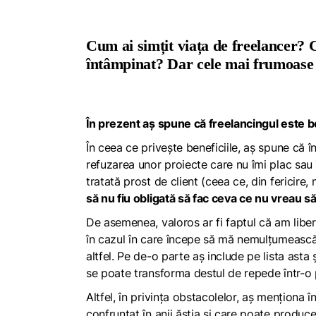
Cum ai simțit viața de freelancer? C
întâmpinat? Dar cele mai frumoase a
În prezent aș spune că
freelancingul
este
b
În ceea ce privește beneficiile, aș spune că în
refuzarea unor proiecte care nu îmi plac sau î
tratată prost de client (ceea ce, din fericire,
să nu fiu obligată să fac ceva ce nu vreau să
De asemenea, valoros ar fi faptul că am liber
în cazul în care începe să mă nemulțumească 
altfel. Pe de-o parte aș include pe lista asta
se poate transforma destul de repede într-o 
Altfel, în privința obstacolelor, aș menționa 
confruntat în anii ăștia și care poate produc