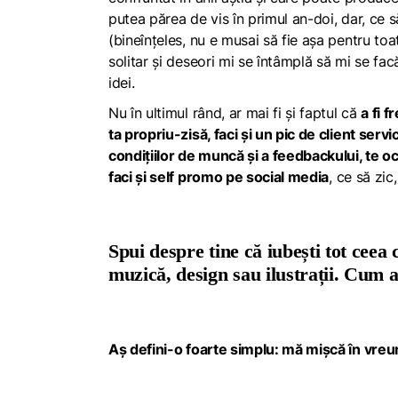
putea părea de vis în primul an-doi, dar, ce s
(bineînțeles, nu e musai să fie așa pentru to
solitar și deseori mi se întâmplă să mi se fac
idei.
Nu în ultimul rând, ar mai fi și faptul că
a fi
fr
ta propriu-zisă, faci și un pic de
client servi
condițiilor de muncă și a
feedbackului
, te o
faci și
self promo
pe
social media
, ce să zi
Spui despre tine că iubești tot ceea
muzică, design sau ilustrații. Cum 
Aș defini-o foarte simplu: mă mișcă în vreu