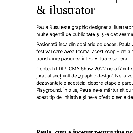
& ilustrator
Paula Rusu este
graphic designer
și ilustrato
multe agenții de publicitate și și-a dat seam
Pasionată încă din copilărie de desen, Paul
festival care avea tocmai acest scop – de a 
transforme pasiunea într-o viitoare carieră.
Contextul
DIPLOMA Show 2022
ne-a făcut s
jurat al secțiunii de „
graphic design
”. Ne-a vo
dezavantajele acesteia, despre etapele parcu
Playground
. În plus, Paula ne-a mărturisit 
acest tip de inițiative și ne-a oferit o serie d
Paula, cum a început pentru tine p