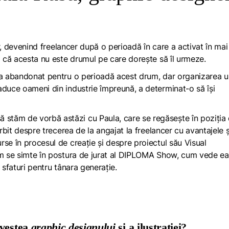
r, devenind freelancer după o perioadă în care a activat în mai
a că acesta nu este drumul pe care dorește să îl urmeze.
a a abandonat pentru o perioadă acest drum, dar organizarea u
aduce oameni din industrie împreună, a determinat-o să își
ă stăm de vorbă astăzi cu Paula, care se regăsește în poziția
rbit despre trecerea de la angajat la freelancer cu avantajele ș
rse în procesul de creație și despre proiectul său
Visual
cum se simte în postura de jurat al DIPLOMA Show, cum vede ea
e sfaturi pentru tânara generație.
ovestea
graphic designului
și a ilustrației?