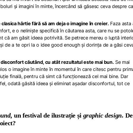
boluri și imagini în minte, încercând să găsesc ceva despre c
clasica hârtie fără să am deja o imagine în creier.
Faza asta 
ort, e o neliniște specifică în căutarea asta, care nu se potol
t că am găsit ideea potrivită. Se petrece mereu o luptă interi
și de a te opri la o idee
good enough
și dorința de a găsi cev
n disconfort căutând, cu atât rezultatul este mai bun.
Se mai
los o imagine în minte în momentul în care citesc pentru prim
uție finală, pentru că simt că funcționează cel mai bine. Dar
ltfel, odată găsită ideea și eliminat așadar disconfortul, tot ce
ound,
un festival de ilustrație și
graphic design
. De
roiect?