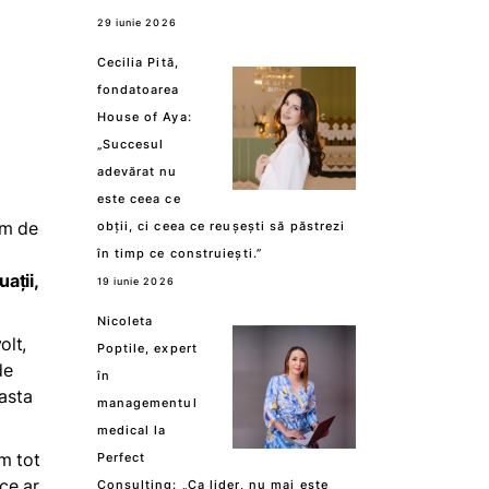
29 iunie 2026
Cecilia Pită,
fondatoarea
House of Aya:
„Succesul
adevărat nu
este ceea ce
bim de
obții, ci ceea ce reușești să păstrezi
în timp ce construiești.”
ații,
19 iunie 2026
Nicoleta
olt,
Poptile, expert
de
în
 asta
managementul
medical la
am tot
Perfect
 ce ar
Consulting: „Ca lider, nu mai este