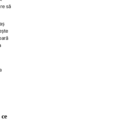
are să
aș
ește
oară
a
a
 ce