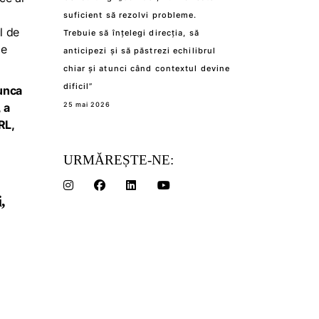
suficient să rezolvi probleme.
l de
Trebuie să înțelegi direcția, să
de
anticipezi și să păstrezi echilibrul
chiar și atunci când contextul devine
dificil”
unca
 a
25 mai 2026
RL,
URMĂREȘTE-NE:
,