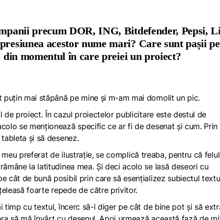
companii precum DOR, ING, Bitdefender, Pepsi, L
 presiunea acestor nume mari? Care sunt pașii pe
e din momentul în care preiei un proiect?
it puțin mai stăpână pe mine și m-am mai domolit un pic.
 de proiect. În cazul proiectelor publicitare este destul de
colo se menționează specific ce ar fi de desenat și cum. Prin
 tableta și să desenez.
pul meu preferat de ilustrație, se complică treaba, pentru că felul
rămâne la latitudinea mea. Și deci acolo se lasă deseori cu
e cât de bună posibil prin care să esențializez subiectul textu
nțeleasă foarte repede de către privitor.
 timp cu textul, încerc să-l diger pe cât de bine pot și să ext
cărora să mă învârt cu desenul. Apoi urmează această fază de
mi