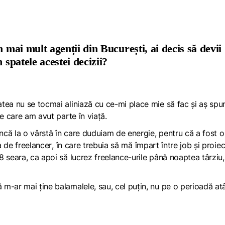
n mai mult agenții din București, ai decis să devii
 spatele acestei decizii?
tea nu se tocmai aliniază cu ce-mi place mie să fac și aș spu
de care am avut parte în viață.
încă la o vârstă în care duduiam de energie, pentru că a fost o
ea de
freelancer
, în care trebuia să mă împart între
job
și proiec
8 seara, ca apoi să lucrez
freelance-
urile până noaptea târziu,
m-ar mai ține balamalele, sau, cel puțin, nu pe o perioadă at