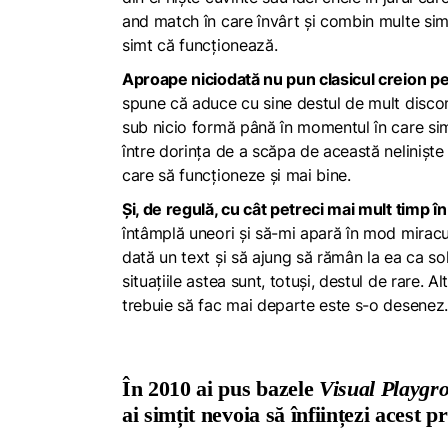
and match
în care învârt și combin multe sim
simt că funcționează.
Aproape niciodată nu pun clasicul creion pe 
spune că aduce cu sine destul de mult disconf
sub nicio formă până în momentul în care sim
între dorința de a scăpa de această neliniște 
care să funcționeze și mai bine.
Și, de regulă, cu cât petreci mai mult timp î
întâmplă uneori și să-mi apară în mod miracu
dată un text și să ajung să rămân la ea ca sol
situațiile astea sunt, totuși, destul de rare. A
trebuie să fac mai departe este s-o desenez.
În 2010 ai pus bazele
Visual Playgr
ai simțit nevoia să înființezi acest p