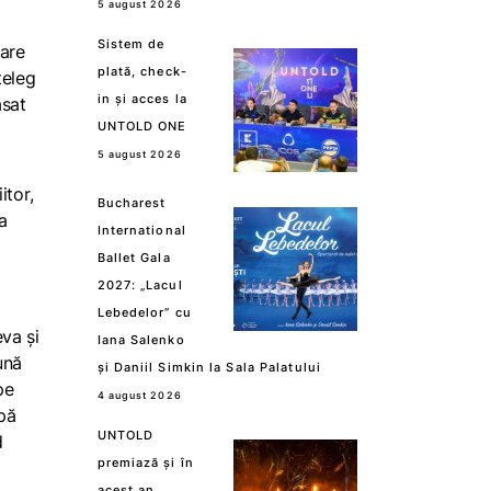
5 august 2026
Sistem de
care
plată, check-
țeleg
in și acces la
ăsat
UNTOLD ONE
5 august 2026
itor,
Bucharest
a
International
Ballet Gala
2027: „Lacul
Lebedelor” cu
eva și
Iana Salenko
ună
și Daniil Simkin la Sala Palatului
pe
4 august 2026
pă
UNTOLD
d
premiază și în
acest an