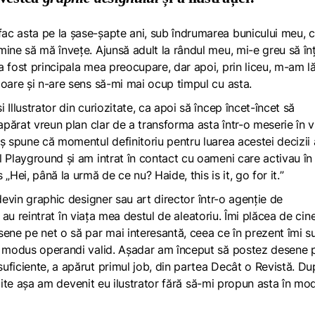
ac asta pe la șase-șapte ani, sub îndrumarea bunicului meu, 
mine să mă învețe. Ajunsă adult la rândul meu, mi-e greu să în
a fost principala mea preocupare, dar apoi, prin liceu, m-am l
loare și n-are sens să-mi mai ocup timpul cu asta.
Illustrator din curiozitate, ca apoi să încep încet-încet să
ărat vreun plan clar de a transforma asta într-o meserie în vi
ș spune că momentul definitoriu pentru luarea acestei decizii 
l Playground
și am intrat în contact cu oameni care activau în
s „Hei, până la urmă de ce nu? Haide,
this is it, go for it.
”
 devin
graphic designer
sau
art director
într-o agenție de
a, au reintrat în viața mea destul de aleatoriu. Îmi plăcea de cin
ne pe net o să par mai interesantă, ceea ce în prezent îmi s
n
modus operandi
valid. Așadar am început să postez desene 
uficiente, a apărut primul job, din partea Decât o Revistă. Du
și uite așa am devenit eu ilustrator fără să-mi propun asta în mo