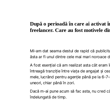
După o perioadă în care ai activat î
freelancer. Care au fost motivele din
Mi-am dat seama destul de rapid că publicita
ăsta ar fi unul dintre cele mai mari noroace 
A fost esențial că am realizat asta cât eram 
întreagă tranziție între viața de angajat și c
mele, lucrând pentru agenție până pe la 6-7-
uneori, chiar până în zori.
Dacă m-ai pune acum să fac asta, nu cred că 
îndelungată de timp.