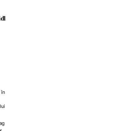
idl
 în
lui
rag
x