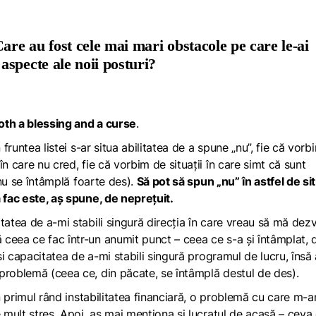
are au fost cele mai mari obstacole pe care le-ai
specte ale noii posturi?
oth a blessing and a curse
.
 fruntea listei s-ar situa abilitatea de a spune „nu”, fie că vor
n care nu cred, fie că vorbim de situații în care simt că sunt
 nu se întâmplă foarte des).
Să pot să spun „nu” în astfel de situ
 fac este, aș spune, de neprețuit.
tatea de a-mi stabili singură direcția în care vreau să mă dezv
ceea ce fac într-un anumit punct – ceea ce s-a și întâmplat, 
 și capacitatea de a-mi stabili singură programul de lucru, însă
problemă (ceea ce, din păcate, se întâmplă destul de des).
în primul rând instabilitatea financiară, o problemă cu care m-
e mult stres. Apoi, aș mai menționa și lucratul de acasă – ceva