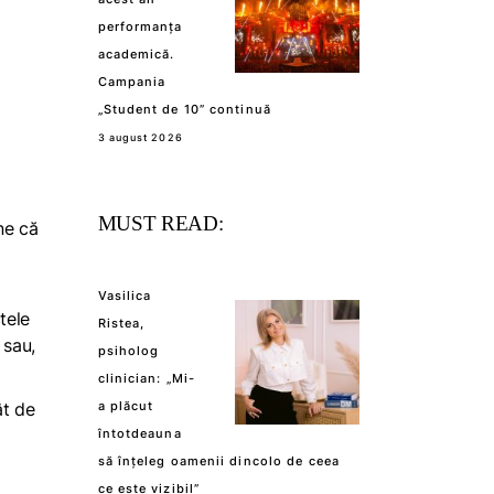
performanța
academică.
Campania
„Student de 10” continuă
3 august 2026
MUST READ:
ne că
Vasilica
tele
Ristea,
 sau,
psiholog
clinician: „Mi-
ât de
a plăcut
întotdeauna
să înțeleg oamenii dincolo de ceea
ce este vizibil”