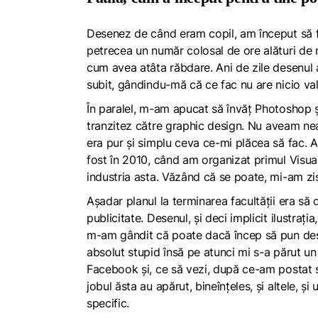
Desenez de când eram copil, am început să f
petrecea un număr colosal de ore alături de 
cum avea atâta răbdare. Ani de zile desenul 
subit, gândindu-mă că ce fac nu are nicio va
În paralel, m-am apucat să învăț Photoshop și 
tranzitez către
graphic design
. Nu aveam neap
era pur și simplu ceva ce-mi plăcea să fac. A
fost în 2010, când am organizat primul
Visua
industria asta. Văzând că se poate, mi-am zi
Așadar planul la terminarea facultății era să
publicitate
.
Desenul, și deci implicit ilustrați
m-am gândit că poate dacă încep să pun dese
absolut stupid însă pe atunci mi s-a părut u
Facebook și, ce să vezi, după ce-am postat s
jobul ăsta au apărut, bineînțeles, și altele, 
specific.