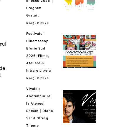
Enescu 2026 |
Program
Gratuit
6 august 2026
Festivalul
Cinemascop
nui
Eforie Sud
2026: Filme,
Ateliere &
 de
Intrare Libera
i
5 august 2026
Vivaldi:
Anotimpurile
la Ateneul
Român | Diana
Sar & String
Theory