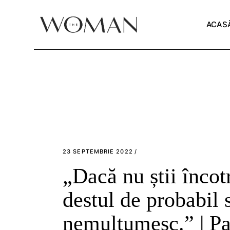
Skip
to
the
ACAS
content
23 SEPTEMBRIE 2022
„Dacă nu știi încotr
destul de probabil s
nemulțumesc.” | Pa