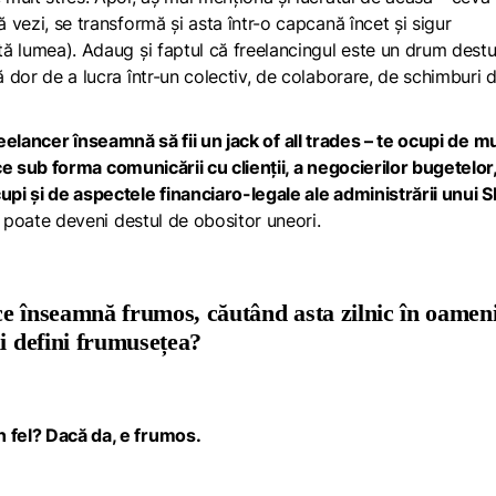
ă vezi, se transformă și asta într-o capcană încet și sigur
ată lumea). Adaug și faptul că
freelancingul
este un drum destu
ă dor de a lucra într-un colectiv, de colaborare, de schimburi 
eelancer
înseamnă să fii un
jack of all trades
– te ocupi de m
ce
sub forma comunicării cu clienții, a negocierilor bugetelor,
cupi și de aspectele financiaro-legale ale administrării unui S
c, poate deveni destul de obositor uneori.
 ce înseamnă frumos, căutând asta zilnic în oameni
ai defini frumusețea?
n fel? Dacă da, e frumos.