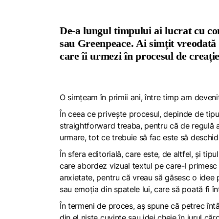
De-a lungul timpului ai lucrat cu 
sau Greenpeace. Ai simțit vreodată
care îi urmezi în procesul de creați
O simțeam în primii ani, între timp am deven
În ceea ce privește procesul, depinde de tipul
straightforward
treaba, pentru că de regulă a
urmare, tot ce trebuie să fac este să deschid
În sfera editorială, care este, de altfel, și ti
care abordez vizual textul pe care-l primesc 
anxietate, pentru că vreau să găsesc o idee p
sau emoția din spatele lui, care să poată fi î
În termeni de proces, aș spune că petrec întâi
din el niște cuvinte sau idei cheie în jurul 