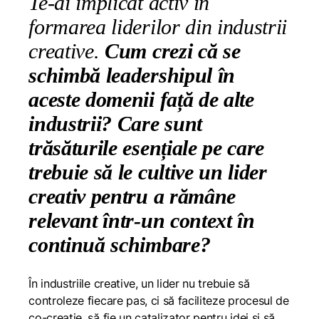
Te-ai implicat activ în
formarea liderilor din industrii
creative.
Cum crezi că se
schimbă leadershipul în
aceste domenii față de alte
industrii? Care sunt
trăsăturile esențiale pe care
trebuie să le cultive un lider
creativ pentru a rămâne
relevant într-un context în
continuă schimbare?
În industriile creative, un lider nu trebuie să
controleze fiecare pas, ci să faciliteze procesul de
co-creație, să fie un catalizator pentru idei și să