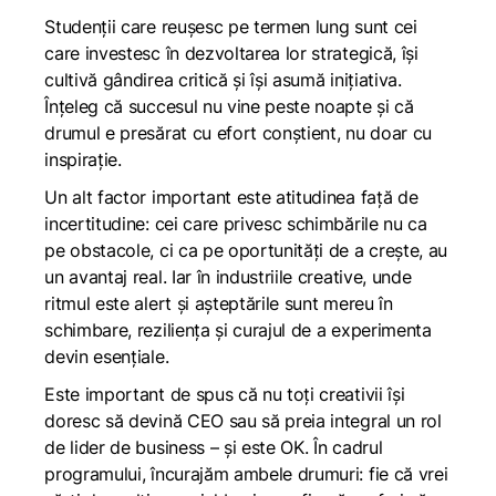
Studenții care reușesc pe termen lung sunt cei
care investesc în dezvoltarea lor strategică, își
cultivă gândirea critică și își asumă inițiativa.
Înțeleg că succesul nu vine peste noapte și că
drumul e presărat cu efort conștient, nu doar cu
inspirație.
Un alt factor important este atitudinea față de
incertitudine: cei care privesc schimbările nu ca
pe obstacole, ci ca pe oportunități de a crește, au
un avantaj real. Iar în industriile creative, unde
ritmul este alert și așteptările sunt mereu în
schimbare, reziliența și curajul de a experimenta
devin esențiale.
Este important de spus că nu toți creativii își
doresc să devină CEO sau să preia integral un rol
de lider de business – și este OK. În cadrul
programului, încurajăm ambele drumuri: fie că vrei