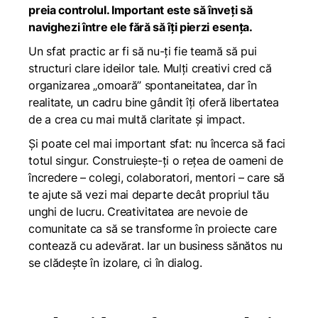
preia controlul. Important este să înveți să
navighezi între ele fără să îți pierzi esența.
Un sfat practic ar fi să nu-ți fie teamă să pui
structuri clare ideilor tale. Mulți creativi cred că
organizarea „omoară” spontaneitatea, dar în
realitate, un cadru bine gândit îți oferă libertatea
de a crea cu mai multă claritate și impact.
Și poate cel mai important sfat: nu încerca să faci
totul singur. Construiește-ți o rețea de oameni de
încredere – colegi, colaboratori, mentori – care să
te ajute să vezi mai departe decât propriul tău
unghi de lucru. Creativitatea are nevoie de
comunitate ca să se transforme în proiecte care
contează cu adevărat. Iar un business sănătos nu
se clădește în izolare, ci în dialog.