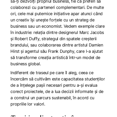
să-ți dezvolți propriul business, fie că preferi să
colaborezi cu parteneri complementari. De multe
ori, cele mai puternice inițiative apar atunci când
un creativ își unește forțele cu un strateg de
business sau un economist. Vedem exemple clare
în industrie: relația dintre designerul Marc Jacobs
și Robert Duffy, strategul din spatele creșterii
brandului, sau colaborarea dintre artistul Damien
Hirst și agentul său Frank Dunphy, care l-a ajutat
să transforme creația artistică într-un model de
business global.
Indiferent de traseul pe care îl aleg, ceea ce
încercăm să cultivăm este capacitatea studenților
de a înțelege pașii necesari pentru a-și evalua
corect proiectele, de a lua decizii informate și de
a construi un parcurs sustenabil, în acord cu
propriile lor valori.