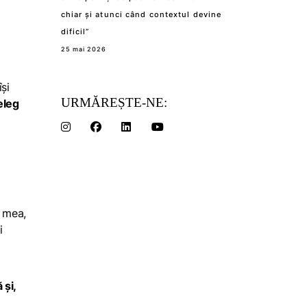
chiar și atunci când contextul devine
dificil”
25 mai 2026
și
URMĂREȘTE-NE:
eleg
 mea,
i
 și,