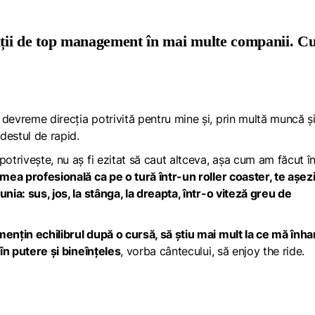
ziții de top management în mai multe companii. 
devreme direcția potrivită pentru mine și, prin multă muncă ș
destul de rapid.
potrivește, nu aș fi ezitat să caut altceva, așa cum am făcut î
mea profesională ca pe o tură într-un roller coaster, te așezi
nia: sus, jos, la stânga, la dreapta, într-o viteză greu de
mențin echilibrul după o cursă, să știu mai mult la ce mă înh
 în putere și bineînțeles
, vorba cântecului, să
enjoy the ride
.