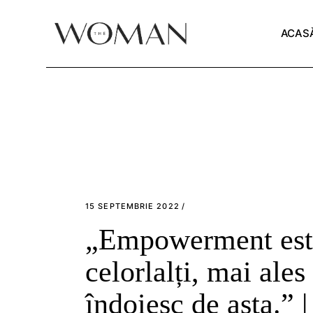
Skip
to
the
ACAS
content
15 SEPTEMBRIE 2022
„Empowerment este 
celorlalți, mai ales
îndoiesc de asta.”