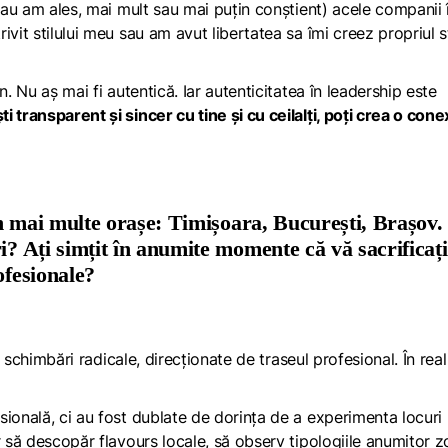
(sau am ales, mai mult sau mai puțin conștient) acele companii 
vit stilului meu sau am avut libertatea sa îmi creez propriul s
. Nu aș mai fi autentică. Iar autenticitatea în leadership este
i transparent și sincer cu tine și cu ceilalți, poți crea o con
 în mai multe orașe: Timișoara, București, Brașov.
i? Ați simțit în anumite momente că vă sacrificați
ofesionale?
e schimbări radicale, direcționate de traseul profesional. În real
ională, ci au fost dublate de dorința de a experimenta locuri 
ur să descopăr
flavours
locale, să observ tipologiile anumitor z