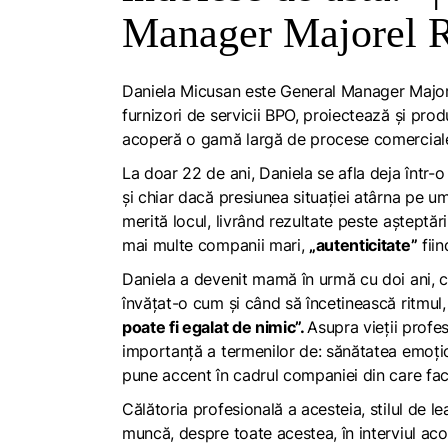
Manager Majorel 
Daniela Micusan este General Manager Majorel 
furnizori de servicii BPO, proiectează și produ
acoperă o gamă largă de procese comerciale p
La doar 22 de ani, Daniela se afla deja într
și chiar dacă presiunea situației atârna pe um
merită locul, livrând rezultate peste așteptăr
mai multe companii mari,
„autenticitate”
fiin
Daniela a devenit mamă în urmă cu doi ani, ce
învățat-o cum și când să încetinească ritmul, 
poate fi egalat de nimic”.
Asupra vieții prof
importanță a termenilor de: sănătatea emoțio
pune accent în cadrul companiei din care fac
Călătoria profesională a acesteia, stilul de lea
muncă, despre toate acestea, în interviul ac