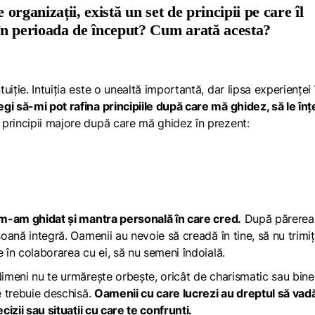
 organizații, există un set de principii pe care îl
s în perioada de început? Cum arată acesta?
iție. Intuiția este o unealtă importantă, dar lipsa experienței î
gi să-mi pot rafina principiile după care mă ghidez, să le înț
principii majore după care mă ghidez în prezent:
e m-am ghidat și mantra personală în care cred.
După părerea
soană integră. Oamenii au nevoie să creadă în tine, să nu trimiț
e în colaborarea cu ei, să nu semeni îndoială.
Nimeni nu te urmărește orbește, oricât de charismatic sau bine
e trebuie deschisă.
Oamenii cu care lucrezi au dreptul să vadă
cizii sau situații cu care te confrunți.