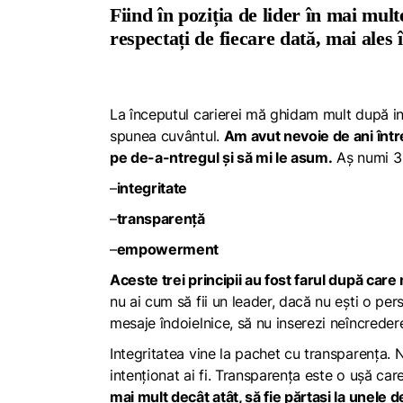
Fiind în poziția de lider în mai multe
respectați de fiecare dată, mai ale
La începutul carierei mă ghidam mult după intu
spunea cuvântul.
Am avut nevoie de ani între
pe de-a-ntregul și să mi le asum.
Aș numi 3 
–
integritate
–
transparență
–
empowerment
Aceste trei principii au fost farul după car
nu ai cum să fii un leader, dacă nu ești o per
mesaje îndoielnice, să nu inserezi neîncreder
Integritatea vine la pachet cu transparența. 
intenționat ai fi. Transparența este o ușă car
mai mult decât atât, să fie părtași la unele de