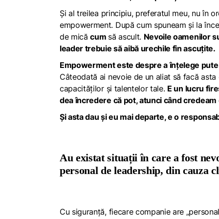
Și al treilea principiu, preferatul meu, nu în 
empowerment. După cum spuneam și la începu
de mică
cum
să ascult.
Nevoile oamenilor su
leader trebuie să aibă urechile fin ascuțite.
Empowerment este despre a înțelege puterile 
Câteodată ai nevoie de un aliat să facă asta c
capacităților și talentelor tale.
E un lucru fir
dea încredere că pot, atunci când credeam c
Și asta dau și eu mai departe, e o responsab
Au existat situații în care a fost nevo
personal de leadership, din cauza c
Cu siguranță, fiecare companie are „personali