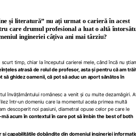
ine și literatură” nu ați urmat o carieră în acest
ru care drumul profesional a luat o altă întorsăt
omeniul ingineriei câțiva ani mai târziu?
scurt timp, chiar la începutul carierei mele, când încă nu știa
înțeles atrasă de rolul de profesor, asta și pentru că am trăit
pot să ghidez oamenii, că pot să aduc un aport sănătos în
ul învățământului românesc a venit și cu multe dezamăgiri. A
ilez într-un domeniu care la momentul acela primea multă
am descoperit noi pasiuni, diametral opuse celor pe care le
ă-mă acum în contextul în care pot să îmbin
the best of both
și capabilitățile dobândite din domeniul ingineriei informati