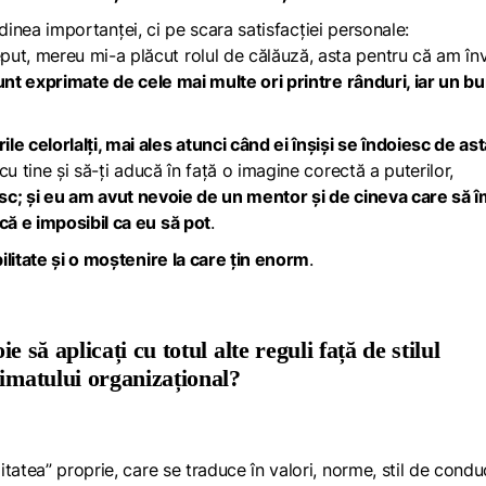
ordinea importanței, ci pe scara satisfacției personale:
t, mereu mi-a plăcut rolul de călăuză, asta pentru că am în
nt exprimate de cele mai multe ori printre rânduri, iar un b
celorlalți, mai ales atunci când ei înșiși se îndoiesc de ast
u tine și să-ți aducă în față o imagine corectă a puterilor,
esc; și eu am avut nevoie de un mentor și de cineva care să î
ă e imposibil ca eu să pot
.
ilitate și o moștenire la care țin enorm
.
ie să aplicați cu totul alte reguli față de stilul
limatului organizațional?
tatea” proprie, care se traduce în valori, norme, stil de condu