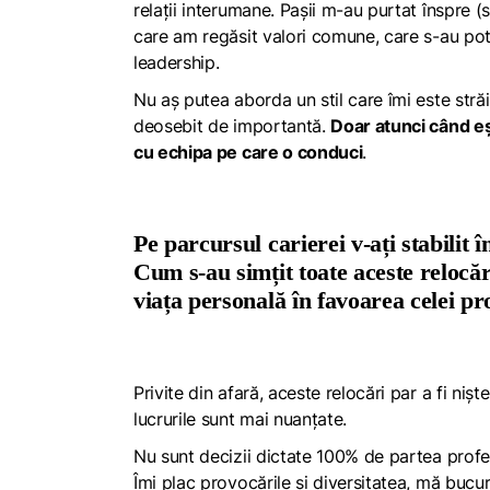
relații interumane. Pașii m-au purtat înspre 
care am regăsit valori comune, care s-au potri
leadership.
Nu aș putea aborda un stil care îmi este străin
deosebit de importantă.
Doar atunci când eșt
cu echipa pe care o conduci
.
Pe parcursul carierei v-ați stabilit
Cum s-au simțit toate aceste relocăr
viața personală în favoarea celei pr
Privite din afară, aceste relocări par a fi nișt
lucrurile sunt mai nuanțate.
Nu sunt decizii dictate 100% de partea profes
Îmi plac provocările și diversitatea, mă buc