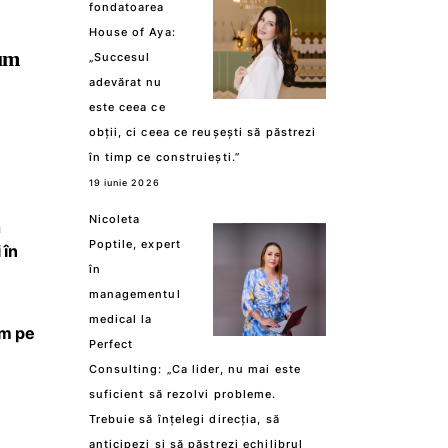
fondatoarea
House of Aya:
Cum
„Succesul
adevărat nu
este ceea ce
obții, ci ceea ce reușești să păstrezi
în timp ce construiești.”
i
19 iunie 2026
Nicoleta
n
Poptile, expert
 în
în
managementul
medical la
am pe
Perfect
Consulting: „Ca lider, nu mai este
suficient să rezolvi probleme.
Trebuie să înțelegi direcția, să
anticipezi și să păstrezi echilibrul