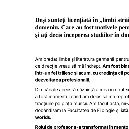
Deși sunteți licențiată în „limbi stră
domeniu. Care au fost motivele pent
și ați decis începerea studiilor în d
Am predat limba și literatura germană pentru 
ce direcție vreau să mă îndrept.
Am fost bine
într-un fel trăiesc și acum, cu credința că 
dezvoltarea profesională.
Din păcate această năzuință a mea în context
a fost momentul când am decis să mă reprof
tracțiune pe piața muncii. Am făcut asta, mi-
dobândisem la Facultatea de Filologie și
iat
worlds
.
Rolul de profesor s-a transformat în mentor 