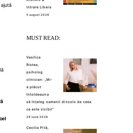
 ajută
Intrare Libera
5 august 2026
MUST READ:
Vasilica
Ristea,
lă
psiholog
clinician: „Mi-
a plăcut
întotdeauna
ră
să înțeleg oamenii dincolo de ceea
ce este vizibil”
29 iunie 2026
cel
Cecilia Pită,