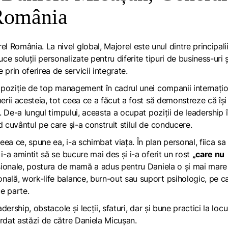
România
România. La nivel global, Majorel este unul dintre principali
ce soluții personalizate pentru diferite tipuri de business-uri ș
rin oferirea de servicii integrate.
-o poziție de top management în cadrul unei companii internați
erii acesteia, tot ceea ce a făcut a fost să demonstreze că își
i. De-a lungul timpului, aceasta a ocupat poziții de leadership 
d cuvântul pe care și-a construit stilul de conducere.
ea ce, spune ea, i-a schimbat viața. În plan personal, fiica sa
i-a amintit să se bucure mai des și i-a oferit un rost
„care nu
esionale, postura de mamă a adus pentru Daniela o și mai mare
nală, work-life balance, burn-out sau suport psihologic, pe c
e parte.
dership, obstacole și lecții, sfaturi, dar și bune practici la locu
ordat astăzi de către Daniela Micușan.