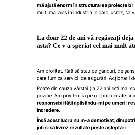
mă ajută enorm în structurarea proiectelor ș
mult, mai ales în industria în care lucrez, s
La doar 22 de ani vă regăseați deja
asta? Ce v-a speriat cel mai mult at
Am profitat, fără să stau pe gânduri, de șan
care furniza servicii de asigurări. Acționarii
Poate din cauza vârstei (la 22 ani ești mai 
poziție. Am privit-o ca pe o oportunitate u
responsabilității apăsându-mi pe umeri:
res
încredere.
Însă acest lucru nu m-a demotivat, dimpotr
job și să livrez rezultate peste așteptări
.