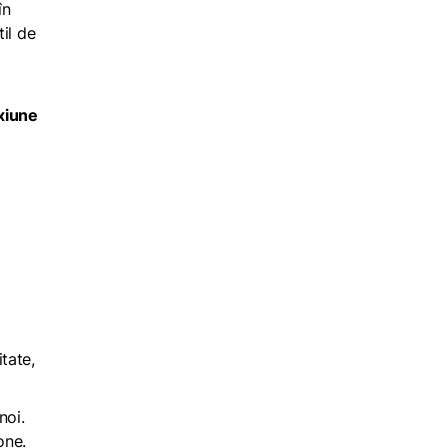
în
til de
exiune
itate,
noi.
one.