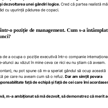
i dezvoltarea unei gândiri logice.
Cred că partea realistă mă
ă văd cu ușurință pădurea de copaci.
 într-o poziție de management. Cum s-a întâmplat
unci?
sa de a ocupa o poziție executivă într-o companie internaționa
 de-atunci au văzut în mine ceva ce nici eu nu știam că aveam.
spontan), nu pot spune că m-a speriat gândul să ocup această
nică pe care nu aveam cum să o refuz.
Dar am simțit povara
ponsabilitate față de echipă și față de cei care îmi acordase
ivă, m-a ambiționat să mă dezvolt, să demonstrez că merit a