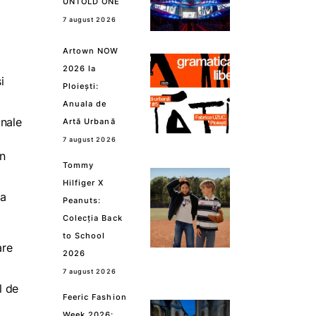
UNTOLD ONE
7 august 2026
Artown NOW
i
2026 la
i
Ploiești:
Anuala de
onale
Artă Urbană
7 august 2026
în
Tommy
Hilfiger X
 a
Peanuts:
Colecția Back
to School
are
2026
7 august 2026
l de
Feeric Fashion
Week 2026: