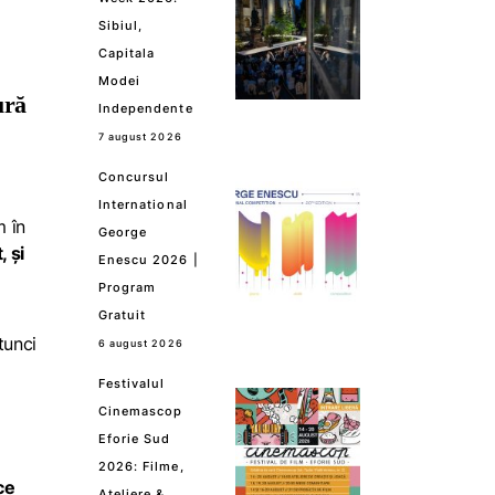
Sibiul,
Capitala
Modei
ură
Independente
7 august 2026
Concursul
International
m în
George
, și
Enescu 2026 |
Program
Gratuit
tunci
6 august 2026
Festivalul
Cinemascop
Eforie Sud
2026: Filme,
ce
Ateliere &