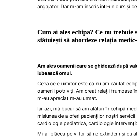
angajator. Dar m-am înscris într-un curs și c
Cum ai ales echipa? Ce nu trebuie s
sfătuiești să abordeze relația medic
Am ales oamenii care se ghidează după valoril
iubească omul.
Ceea ce e uimitor este că nu am căutat echipa,
oamenii potriviți. Am creat relații frumoase î
m-au apreciat m-au urmat.
Iar azi, mă bucur să am alături în echipă med
misiunea de a oferi pacienților noștri servici
cardiologie pediatrică, cardiologie intervenț
Mi-ar plăcea pe viitor să ne extindem și cu a