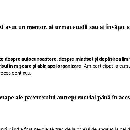
i avut un mentor, ai urmat studii sau ai învățat t
te despre autocunoaștere, despre mindset și depășirea limi
isul în mișcare și abia apoi organizare.
Am participat la cursu
proces continuu.
etape ale parcursului antreprenorial până în aces
ci când a fost nevoie să trec de la nivelul de angajat la cel 