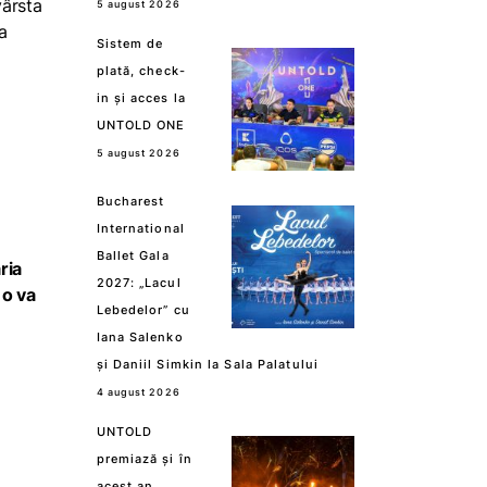
vârsta
5 august 2026
a
Sistem de
plată, check-
in și acces la
UNTOLD ONE
5 august 2026
Bucharest
International
Ballet Gala
ria
2027: „Lacul
 o va
Lebedelor” cu
Iana Salenko
a
și Daniil Simkin la Sala Palatului
4 august 2026
UNTOLD
premiază și în
acest an