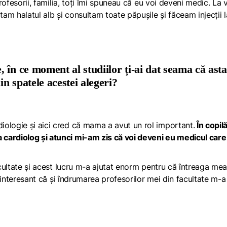
profesorii, familia, toți îmi spuneau că eu voi deveni medic. La 
tam halatul alb și consultam toate păpușile și făceam injecții l
 în ce moment al studiilor ți-ai dat seama că asta
in spatele acestei alegeri?
ologie și aici cred că mama a avut un rol important.
În copilă
cardiolog și atunci mi-am zis că voi deveni eu medicul care
facultate și acest lucru m-a ajutat enorm pentru că întreaga me
 E interesant că și îndrumarea profesorilor mei din facultate m-a