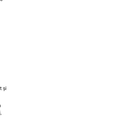
t și
m
,