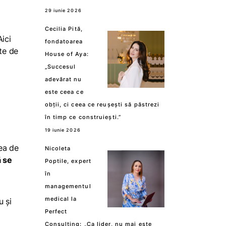
29 iunie 2026
Cecilia Pită,
ici
fondatoarea
pte de
House of Aya:
„Succesul
adevărat nu
este ceea ce
obții, ci ceea ce reușești să păstrezi
în timp ce construiești.”
19 iunie 2026
nea de
Nicoleta
ă se
Poptile, expert
în
managementul
medical la
u și
Perfect
Consulting: „Ca lider, nu mai este