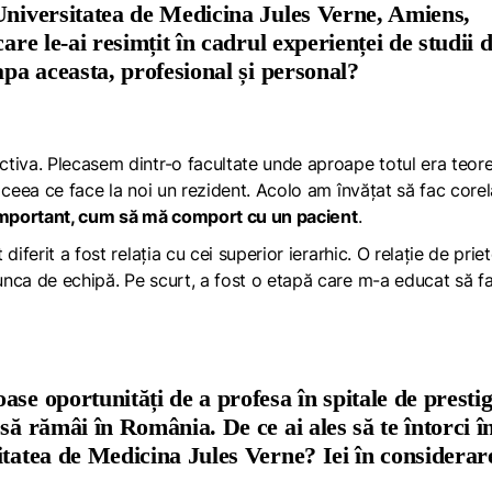
Universitatea de Medicina Jules Verne, Amiens,
are le-ai resimțit în cadrul experienței de studii 
apa aceasta, profesional și personal?
tiva. Plecasem dintr-o facultate unde aproape totul era teoret
 ceea ce face la noi un rezident. Acolo am învățat să fac corel
important, cum să mă comport cu un pacient
.
iferit a fost relația cu cei superior ierarhic. O relație de priet
nca de echipă. Pe scurt, a fost o etapă care m-a educat să f
se oportunități de a profesa în spitale de prestig
să rămâi în România. De ce ai ales să te întorci î
itatea de Medicina Jules Verne? Iei în considerar