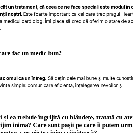
ât un tratament, că ceea ce ne face speciali este modul în 
ții noștri.
Este foarte important ca cei care trec pragul
Hear
 la medicul cardiolog. Îmi place să cred că oferim o stare de a
.
i care fac un medic bun?
sc omul ca un întreg.
Să dețin cele mai bune și multe cunoști
uvinte simple: comunicare eficientă, înțelegerea nevoilor și
 și ea trebuie îngrijită cu blândețe, tratată cu ate
rijim inima? Care sunt pașii pe care îi putem urm
 pentru a ne păstra inima sănătoasă?