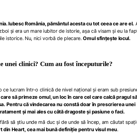
ia. Iubesc România, pământul acesta cu tot ceea ce are el.
A
zboi și era un mare iubitor de istorie, așa că visam și eu la fa
le istorice. Nu, nici vorbă de plecare.
Omul sfințește locul.
e unei clinici? Cum au fost începuturile?
p ce lucram într-o clinică de nivel național și eram sub presiu
 care să primeze omul, un loc în care cel care calcă pragul s
sa.
Pentru că vindecarea nu constă doar în prescrierea unei
e tratament și mai ales cu câtă dragoste și pasiune o faci.
ără să știu unde mă duc și de unde să încep, am căutat spați
rt din Heart,
cea mai bună definiție pentru visul meu
.