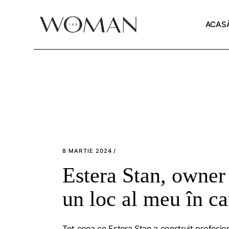
Skip
to
the
ACAS
content
8 MARTIE 2024
Estera Stan, owner
un loc al meu în c
Tot ceea ce Estera Stan a construit profesion