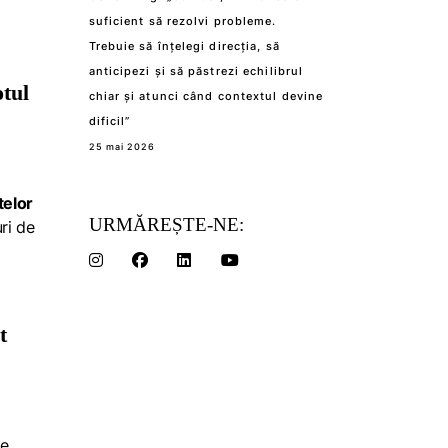
suficient să rezolvi probleme.
Trebuie să înțelegi direcția, să
anticipezi și să păstrezi echilibrul
otul
chiar și atunci când contextul devine
dificil”
25 mai 2026
telor
URMĂREȘTE-NE:
ri de
t
de