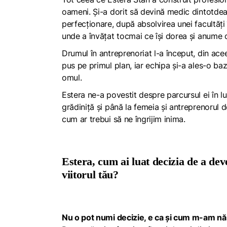
oameni. Și-a dorit să devină medic dintotdeau
perfecționare, după absolvirea unei facultăți 
unde a învățat tocmai ce își dorea și anume c
Drumul în antreprenoriat l-a început, din acee
pus pe primul plan, iar echipa și-a ales-o ba
omul.
Estera ne-a povestit despre parcursul ei în lu
grădiniță și până la femeia și antreprenorul d
cum ar trebui să ne îngrijim inima.
Estera, cum ai luat decizia de a deve
viitorul tău?
Nu o pot numi decizie, e ca și cum m-am nă