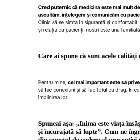
Cred puternic că medicina este mai mult dec
ascultăm, înțelegem și comunicăm cu pacien
Clinic
să se simtă în siguranță și confortabil
și relația cu pacienții noștri este una familială
Care ai spune că sunt acele calităț
Pentru mine,
cel mai important este să prive
să fac conexiuni și să fac totul cu drag. În c
împlinirea lor.
Spuneai așa: „Inima este viața însăși
și încurajată să lupte”. Cum ne îng
din punctul de vedere al prevenției