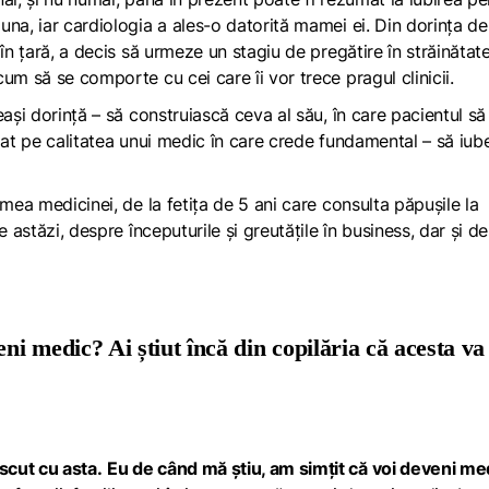
na, iar cardiologia a ales-o datorită mamei ei. Din dorința de
în țară, a decis să urmeze un stagiu de pregătire în străinătate
um să se comporte cu cei care îi vor trece pragul clinicii.
ași dorință – să construiască ceva al său, în care pacientul să 
zat pe calitatea unui medic în care crede fundamental – să iu
mea medicinei, de la fetița de 5 ani care consulta păpușile la
e astăzi, despre începuturile și greutățile în business, dar și d
ni medic? Ai știut încă din copilăria că acesta va 
scut cu asta.
Eu de când mă știu, am simțit că voi deveni me