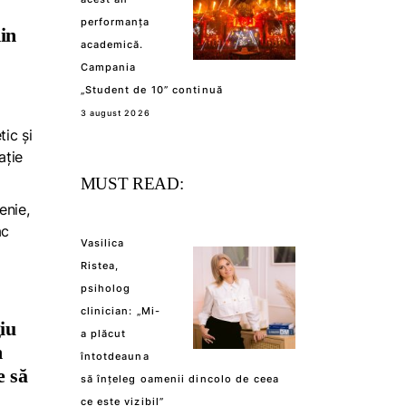
performanța
din
academică.
Campania
„Student de 10” continuă
3 august 2026
ic și
ație
MUST READ:
enie,
ac
Vasilica
Ristea,
psiholog
clinician: „Mi-
iu
a plăcut
n
întotdeauna
e să
să înțeleg oamenii dincolo de ceea
ce este vizibil”