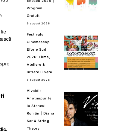
Enescu 2026 |
Program
,
Gratuit
6 august 2026
fie
Festivalul
bească
Cinemascop
Eforie Sud
2026: Filme,
espre
Ateliere &
Intrare Libera
5 august 2026
Vivaldi:
fi
Anotimpurile
la Ateneul
Român | Diana
Sar & String
dic.
Theory