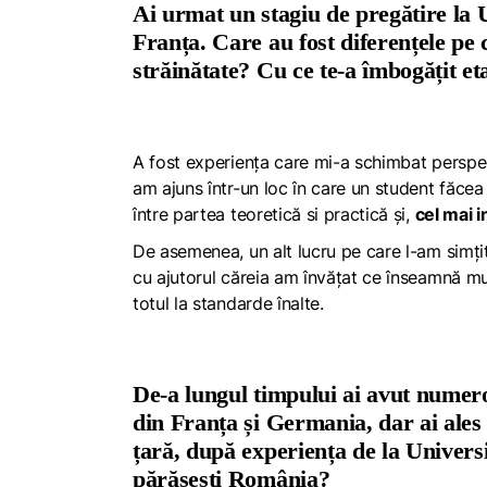
Ai urmat un stagiu de pregătire la 
Franța. Care au fost diferențele pe c
străinătate? Cu ce te-a îmbogățit et
A fost experiența care mi-a schimbat perspec
am ajuns într-un loc în care un student făcea
între partea teoretică si practică și,
cel mai 
De asemenea, un alt lucru pe care l-am simțit d
cu ajutorul căreia am învățat ce înseamnă mu
totul la standarde înalte.
De-a lungul timpului ai avut numeroa
din Franța și Germania, dar ai ales 
țară, după experiența de la Univers
părăsești România?