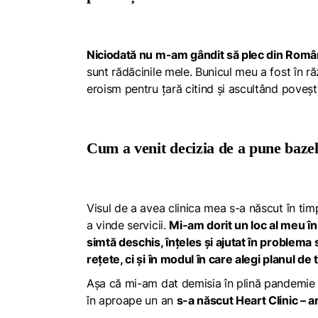
Niciodată nu m-am gândit să plec din Român
sunt rădăcinile mele. Bunicul meu a fost în ră
eroism pentru țară citind și ascultând povești
Cum a venit decizia de a pune bazel
Visul de a avea clinica mea s-a născut în tim
a vinde servicii.
Mi-am dorit un loc al meu în
simtă deschis, înțeles și ajutat în problema 
rețete, ci și în modul în care alegi planul d
Așa că mi-am dat demisia în plină pandemie f
în aproape un an
s-a născut
Heart Clinic – a