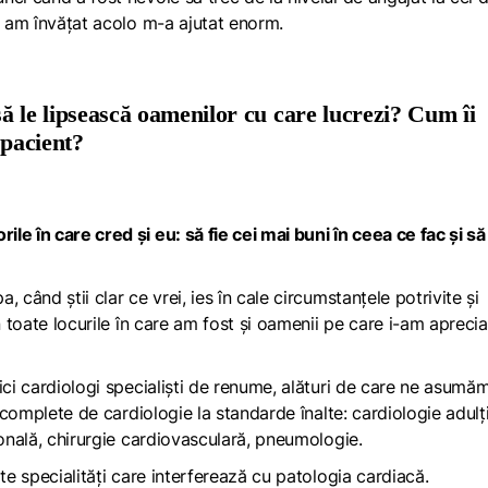
e am învățat acolo m-a ajutat enorm.
ă le lipsească oamenilor cu care lucrezi? Cum îi
-pacient?
e în care cred și eu: să fie cei mai buni în ceea ce fac și să
 când știi clar ce vrei, ies în cale circumstanțele potrivite și
n toate locurile în care am fost și oamenii pe care i-am aprecia
ici cardiologi specialiști de renume, alături de care ne asumă
i complete de cardiologie la standarde înalte: cardiologie adulți
ională, chirurgie cardiovasculară, pneumologie.
lte specialități care interferează cu patologia cardiacă.