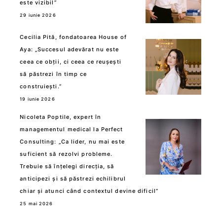
este vizibil”
29 iunie 2026
Cecilia Pită, fondatoarea House of
Aya: „Succesul adevărat nu este
ceea ce obții, ci ceea ce reușești
să păstrezi în timp ce
construiești.”
19 iunie 2026
Nicoleta Poptile, expert în
managementul medical la Perfect
Consulting: „Ca lider, nu mai este
suficient să rezolvi probleme.
Trebuie să înțelegi direcția, să
anticipezi și să păstrezi echilibrul
chiar și atunci când contextul devine dificil”
25 mai 2026