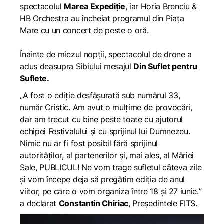
spectacolul
Marea Expediție
, iar Horia Brenciu &
HB Orchestra au încheiat programul din Piața
Mare cu un concert de peste o oră.
Înainte de miezul nopții, spectacolul de drone a
adus deasupra Sibiului mesajul
Din Suflet pentru
Suflete.
„
A fost o ediție desfășurată sub numărul 33,
număr Cristic. Am avut o mulțime de provocări,
dar am trecut cu bine peste toate cu ajutorul
echipei Festivalului și cu sprijinul lui Dumnezeu.
Nimic nu ar fi fost posibil fără sprijinul
autorităților, al partenerilor și, mai ales, al Măriei
Sale, PUBLICUL! Ne vom trage sufletul câteva zile
și vom începe deja să pregătim ediția de anul
viitor, pe care o vom organiza între 18 și 27 iunie.
”
a declarat
Constantin Chiriac
, Președintele FITS.