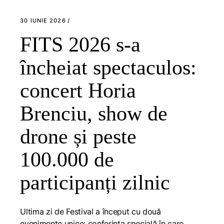
30 IUNIE 2026
FITS 2026 s-a
încheiat spectaculos:
concert Horia
Brenciu, show de
drone și peste
100.000 de
participanți zilnic
Ultima zi de Festival a început cu două
evenimente unice: conferinţa specială în care