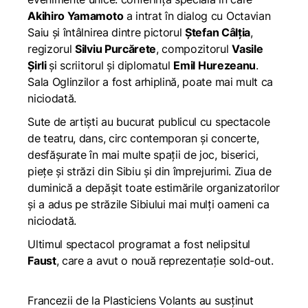
Akihiro Yamamoto
a intrat în dialog cu Octavian
Saiu şi întâlnirea dintre pictorul
Ştefan Câlţia
,
regizorul
Silviu Purcărete
, compozitorul
Vasile
Şirli
şi scriitorul şi diplomatul
Emil Hurezeanu
.
Sala Oglinzilor a fost arhiplină, poate mai mult ca
niciodată.
Sute de artiști au bucurat publicul cu spectacole
de teatru, dans, circ contemporan și concerte,
desfășurate în mai multe spații de joc, biserici,
piețe și străzi din Sibiu și din împrejurimi. Ziua de
duminică a depăşit toate estimările organizatorilor
şi a adus pe străzile Sibiului mai mulţi oameni ca
niciodată.
Ultimul spectacol programat a fost nelipsitul
Faust
, care a avut o nouă reprezentație sold-out.
Francezii de la Plasticiens Volants au susținut