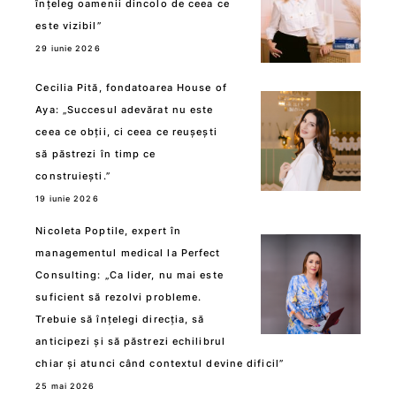
înțeleg oamenii dincolo de ceea ce
este vizibil”
29 iunie 2026
Cecilia Pită, fondatoarea House of
Aya: „Succesul adevărat nu este
ceea ce obții, ci ceea ce reușești
să păstrezi în timp ce
construiești.”
19 iunie 2026
Nicoleta Poptile, expert în
managementul medical la Perfect
Consulting: „Ca lider, nu mai este
suficient să rezolvi probleme.
Trebuie să înțelegi direcția, să
anticipezi și să păstrezi echilibrul
chiar și atunci când contextul devine dificil”
25 mai 2026