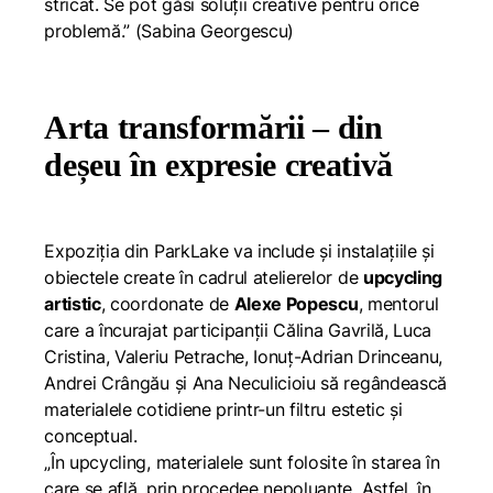
stricat. Se pot găsi soluții creative pentru orice
problemă.
”
(Sabina Georgescu)
Arta transformării – din
deșeu în expresie creativă
Expoziția din ParkLake va include și instalațiile și
obiectele create în cadrul atelierelor de
upcycling
artistic
, coordonate de
Alexe Popescu
, mentorul
care a încurajat participanții Călina Gavrilă, Luca
Cristina, Valeriu Petrache, Ionuț-Adrian Drinceanu,
Andrei Crângău și Ana Neculicioiu să regândească
materialele cotidiene printr-un filtru estetic și
conceptual.
„În upcycling, materialele sunt folosite în starea în
care se află, prin procedee nepoluante. Astfel, în