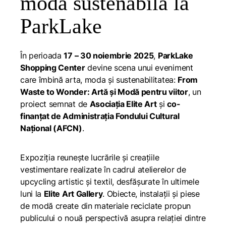
moda sustenabilă la
ParkLake
În perioada
17 – 30 noiembrie 2025
,
ParkLake
Shopping Center
devine scena unui eveniment
care îmbină arta, moda și sustenabilitatea:
From
Waste to Wonder: Artă și Modă pentru viitor
, un
proiect semnat de
Asociația Elite Art
și
co-
finanțat de Administrația Fondului Cultural
Național (AFCN)
.
Expoziția reunește lucrările și creațiile
vestimentare realizate în cadrul atelierelor de
upcycling artistic și textil, desfășurate în ultimele
luni la
Elite Art Gallery
. Obiecte, instalații și piese
de modă create din materiale reciclate propun
publicului o nouă perspectivă asupra relației dintre