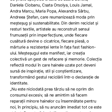
Daniela Ciobanu, Csata Orsolya, Louis Jamal,
Andra Marcu, Maria Popa, Alexandra Sârbu,
Andreea Ștefan, care reumanizează moda prin
meșteșug și sustenabilitate. Din denim reciclat și
resturi textile, artistele au reconstruit sensul
frumuseții prin imperfecțiune, unde fiecare
cusătură devine o cicatrice, fiecare piesă, o
mărturie a rezistenței lente în fața fast fashion-
ului. Meșteșugul este manifest, iar creația
colectivă un gest de refacere și memorie. Colecția
reflectă modul în care hainele uzate pot deveni
sursă de inspirație, stil și conștientizare,
transformând gestul reciclării într-o declarație de
identitate.
„
Nu este niciodată prea târziu să ne oprim din
consumul excesiv, să ne amintim să facem
reparații minore hainelor cu însemnătate pentru
noi, în principiu, să nu aruncăm imediat tot ce este