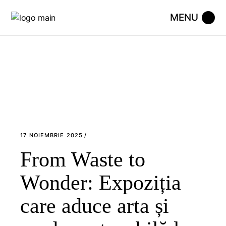
Skip
to
the
content
17 NOIEMBRIE 2025
From Waste to
Wonder: Expoziția
care aduce arta și