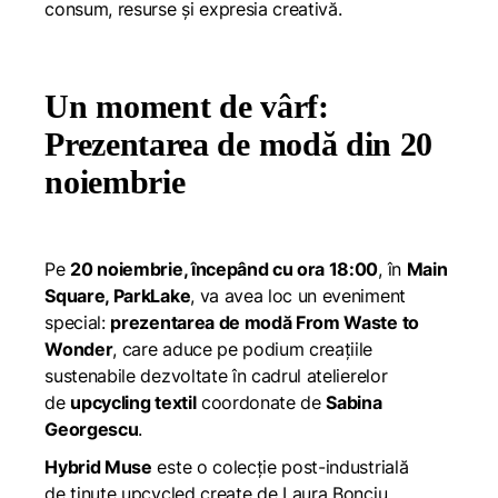
consum, resurse și expresia creativă.
Un moment de vârf:
Prezentarea de modă din 20
noiembrie
Pe
20 noiembrie, începând cu ora 18:00
, în
Main
Square, ParkLake
, va avea loc un eveniment
special:
prezentarea de modă From Waste to
Wonder
, care aduce pe podium creațiile
sustenabile dezvoltate în cadrul atelierelor
de
upcycling textil
coordonate de
Sabina
Georgescu
.
Hybrid Muse
este o colecție post-industrială
de ținute upcycled create de Laura Bonciu,