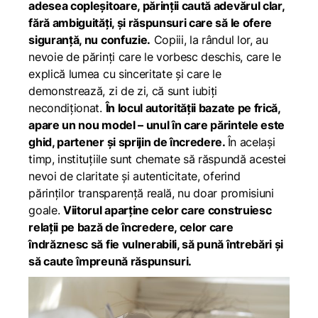
adesea copleșitoare, părinții caută adevărul clar,
fără ambiguități, și răspunsuri care să le ofere
siguranță, nu confuzie.
Copiii, la rândul lor, au
nevoie de părinți care le vorbesc deschis, care le
explică lumea cu sinceritate și care le
demonstrează, zi de zi, că sunt iubiți
necondiționat.
În locul autorității bazate pe frică,
apare un nou model – unul în care părintele este
ghid, partener și sprijin de încredere.
În același
timp, instituțiile sunt chemate să răspundă acestei
nevoi de claritate și autenticitate, oferind
părinților transparență reală, nu doar promisiuni
goale.
Viitorul aparține celor care construiesc
relații pe bază de încredere, celor care
îndrăznesc să fie vulnerabili, să pună întrebări și
să caute împreună răspunsuri.