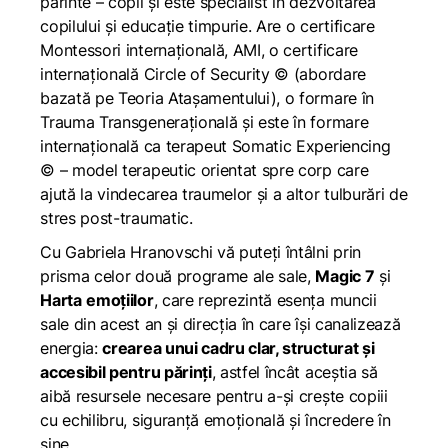
părinte – copil și este specialist în dezvoltarea
copilului și educație timpurie. Are o certificare
Montessori internațională, AMI, o certificare
internațională Circle of Security © (abordare
bazată pe Teoria Atașamentului), o formare în
Trauma Transgenerațională și este în formare
internațională ca terapeut Somatic Experiencing
© – model terapeutic orientat spre corp care
ajută la vindecarea traumelor și a altor tulburări de
stres post-traumatic.
Cu
Gabriela Hranovschi
vă puteți întâlni prin
prisma celor două programe ale sale,
Magic 7
și
Harta
emoțiilor
, care reprezintă esența muncii
sale din acest an și direcția în care își canalizează
energia:
crearea unui cadru clar, structurat și
accesibil pentru părinți
, astfel încât aceștia să
aibă resursele necesare pentru a-și crește copiii
cu echilibru, siguranță emoțională și încredere în
sine.