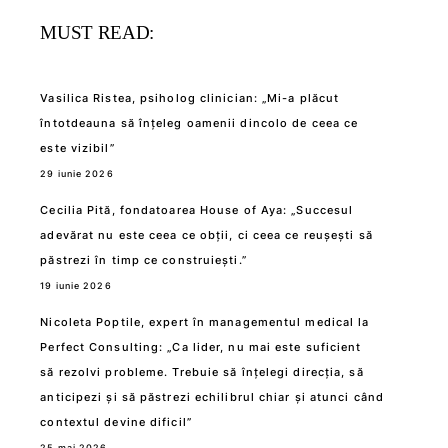
MUST READ:
Vasilica Ristea, psiholog clinician: „Mi-a plăcut
întotdeauna să înțeleg oamenii dincolo de ceea ce
este vizibil”
29 iunie 2026
Cecilia Pită, fondatoarea House of Aya: „Succesul
adevărat nu este ceea ce obții, ci ceea ce reușești să
păstrezi în timp ce construiești.”
19 iunie 2026
Nicoleta Poptile, expert în managementul medical la
Perfect Consulting: „Ca lider, nu mai este suficient
să rezolvi probleme. Trebuie să înțelegi direcția, să
anticipezi și să păstrezi echilibrul chiar și atunci când
contextul devine dificil”
25 mai 2026