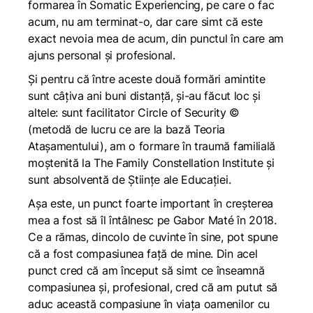
formarea în Somatic Experiencing, pe care o fac
acum, nu am terminat-o, dar care simt că este
exact nevoia mea de acum, din punctul în care am
ajuns personal și profesional.
Și pentru că între aceste două formări amintite
sunt câțiva ani buni distanță, și-au făcut loc și
altele: sunt facilitator Circle of Security ©
(metodă de lucru ce are la bază Teoria
Atașamentului), am o formare în traumă familială
moștenită la The Family Constellation Institute și
sunt absolventă de Științe ale Educației.
Așa este, un punct foarte important în creșterea
mea a fost să îl întâlnesc pe Gabor Maté în 2018.
Ce a rămas, dincolo de cuvinte în sine, pot spune
că a fost compasiunea față de mine. Din acel
punct cred că am început să simt ce înseamnă
compasiunea și, profesional, cred că am putut să
aduc această compasiune în viața oamenilor cu