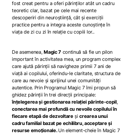
fost creat pentru a oferi părinților atât un cadru
teoretic clar, bazat pe cele mai recente
descoperiri din neuroștiință, cât și exerciții
practice pentru a integra aceste cunoștințe în
viața de zi cu zi în relație cu copiii lor..
De asemenea,
Magic 7
continuă să fie un pilon
important în activitatea mea, un program complex
care ajută părinții să navigheze primii 7 ani de
viață ai copilului, oferindu-le claritate, structura de
care au nevoie și sprijinul unei comunități
autentice. Prin Programul Magic 7 îmi propun să
ghidez părinții în trei direcții principale:
înțelegerea și gestionarea relației părinte-copil
,
conectarea mai profundă cu nevoile copilului în
fiecare etapă de dezvoltare
și
crearea unui
cadru familial bazat pe echilibru, acceptare și
resurse emoționale.
Un element-cheie în Magic 7