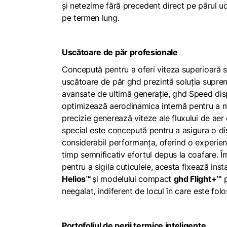
și netezime fără precedent direct pe părul u
pe termen lung.
Uscătoare de păr profesionale
Concepută pentru a oferi viteza superioară s
uscătoare de păr ghd prezintă soluția supre
avansate de ultimă generație, ghd Speed dis
optimizează aerodinamica internă pentru a ma
precizie generează viteze ale fluxului de ae
special este concepută pentru a asigura o dis
considerabil performanța, oferind o experien
timp semnificativ efortul depus la coafare. 
pentru a sigila cuticulele, acesta fixează in
Helios™
și modelului compact
ghd Flight+™
p
neegalat, indiferent de locul în care este folo
Portofoliul de perii termice inteligente