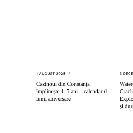
1 AUGUST 2025
3 DEC
Cazinoul din Constanța
Water
împlinește 115 ani – calendarul
Crăci
lunii aniversare
Explo
și dur