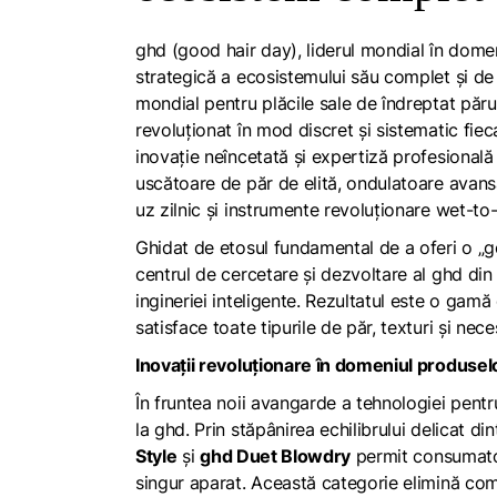
ghd (good hair day), liderul mondial în dome
strategică a ecosistemului său complet și de 
mondial pentru plăcile sale de îndreptat păru
revoluționat în mod discret și sistematic fiec
inovație neîncetată și expertiză profesională
uscătoare de păr de elită, ondulatoare avansat
uz zilnic și instrumente revoluționare wet-to
Ghidat de etosul fundamental de a oferi o „go
centrul de cercetare și dezvoltare al ghd din
ingineriei inteligente. Rezultatul este o gam
satisface toate tipurile de păr, texturi și nec
Inovații revoluționare în domeniul produse
În fruntea noii avangarde a tehnologiei pentru
la ghd. Prin stăpânirea echilibrului delicat d
Style
și
ghd Duet Blowdry
permit consumatori
singur aparat. Această categorie elimină com