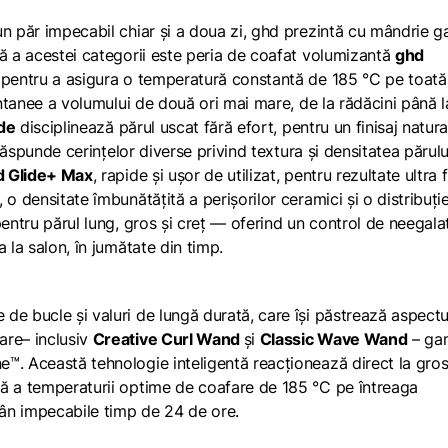
un păr impecabil chiar și a doua zi, ghd prezintă cu mândrie 
lă a acestei categorii este peria de coafat volumizantă
ghd
 pentru a asigura o temperatură constantă de 185 °C pe toată
tantanee a volumului de două ori mai mare, de la rădăcini până l
de
disciplinează părul uscat fără efort, pentru un finisaj natural
 răspunde cerințelor diverse privind textura și densitatea părulu
d Glide+ Max
, rapide și ușor de utilizat, pentru rezultate ultra f
o densitate îmbunătățită a perișorilor ceramici și o distribuți
pentru părul lung, gros și creț — oferind un control de neegalat
 la salon, în jumătate din timp.
de bucle și valuri de lungă durată, care își păstrează aspectu
are– inclusiv
Creative Curl Wand
și
Classic Wave Wand
– ga
e™. Această tehnologie inteligentă reacționează direct la gro
mă a temperaturii optime de coafare de 185 °C pe întreaga
mân impecabile timp de 24 de ore.