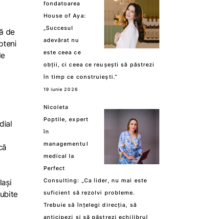
fondatoarea
House of Aya:
„Succesul
tă de
adevărat nu
epteni
este ceea ce
de
obții, ci ceea ce reușești să păstrezi
în timp ce construiești.”
19 iunie 2026
Nicoleta
Poptile, expert
dial
în
managementul
că
medical la
Perfect
Consulting: „Ca lider, nu mai este
lași
Iubite
suficient să rezolvi probleme.
Trebuie să înțelegi direcția, să
anticipezi și să păstrezi echilibrul