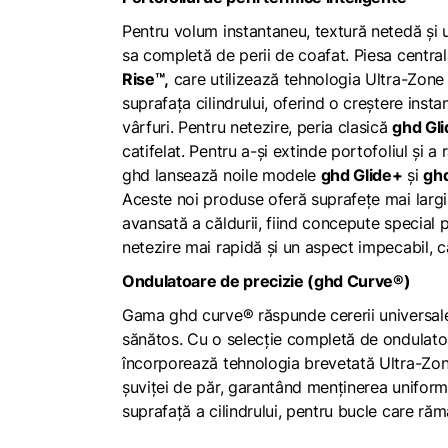
Pentru volum instantaneu, textură netedă și 
sa completă de perii de coafat. Piesa centra
Rise™,
care utilizează tehnologia Ultra-Zone
suprafața cilindrului, oferind o creștere ins
vârfuri. Pentru netezire, peria clasică
ghd Gli
catifelat. Pentru a-și extinde portofoliul și a
ghd lansează noile modele
ghd Glide+
și
gh
Aceste noi produse oferă suprafețe mai largi, 
avansată a căldurii, fiind concepute special 
netezire mai rapidă și un aspect impecabil, ca
Ondulatoare de precizie (ghd Curve®)
Gama ghd curve® răspunde cererii universale 
sănătos. Cu o selecție completă de ondulato
încorporează tehnologia brevetată Ultra-Zon
șuviței de păr, garantând menținerea unifor
suprafață a cilindrului, pentru bucle care ră