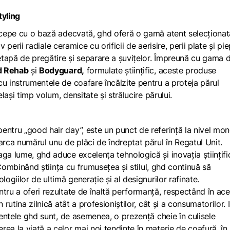
tyling
începe cu o bază adecvată, ghd oferă o gamă atent selecționa
iv perii radiale ceramice cu orificii de aerisire, perii plate și pi
tapă de pregătire și separare a șuvițelor. Împreună cu gama 
d Rehab
și
Bodyguard,
formulate științific, aceste produse
u instrumentele de coafare încălzite pentru a proteja părul
elași timp volum, densitate și strălucire părului.
entru „good hair day”, este un punct de referință la nivel mon
arca numărul unu de plăci de îndreptat părul în Regatul Unit.
ga lume, ghd aduce excelența tehnologică și inovația științifi
. Combinând știința cu frumusețea și stilul, ghd continuă să
ogiilor de ultimă generație și al designurilor rafinate.
tru a oferi rezultate de înaltă performanță, respectând în ace
 rutina zilnică atât a profesioniștilor, cât și a consumatorilor. 
umentele ghd sunt, de asemenea, o prezență cheie în culisele
ea la viață a celor mai noi tendințe în materie de coafură, în