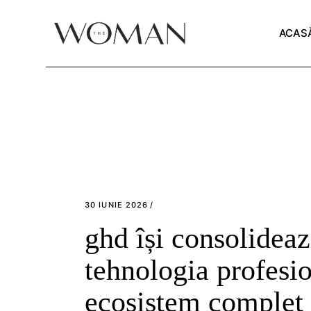
Skip
to
the
ACAS
content
30 IUNIE 2026
ghd își consolideaz
tehnologia profesio
ecosistem complet 