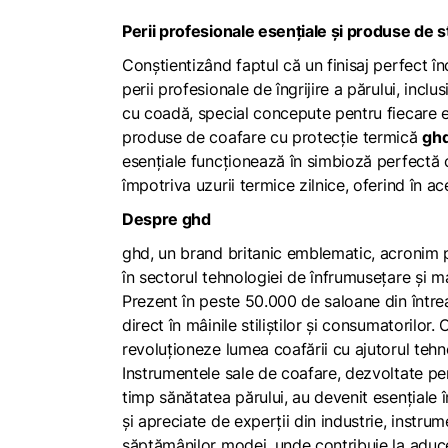
Perii profesionale esențiale și produse de s
Conștientizând faptul că un finisaj perfect 
perii profesionale de îngrijire a părului, inclus
cu coadă, special concepute pentru fiecare e
produse de coafare cu protecție termică
gh
esențiale funcționează în simbioză perfectă c
împotriva uzurii termice zilnice, oferind în ac
Despre ghd
ghd, un brand britanic emblematic, acronim p
în sectorul tehnologiei de înfrumusețare și m
Prezent în peste 50.000 de saloane din întrea
direct în mâinile stiliștilor și consumatorilor
revoluționeze lumea coafării cu ajutorul tehnol
Instrumentele sale de coafare, dezvoltate pen
timp sănătatea părului, au devenit esențiale în
și apreciate de experții din industrie, instr
săptămânilor modei, unde contribuie la aducer