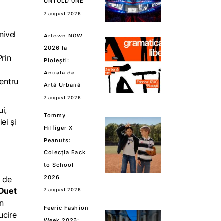
UNTOLD ONE
7 august 2026
nivel
Artown NOW
2026 la
Prin
Ploiești:
Anuala de
pentru
Artă Urbană
7 august 2026
i,
Tommy
ei și
Hilfiger X
Peanuts:
Colecția Back
to School
2026
” de
Duet
7 august 2026
un
Feeric Fashion
ucire
Week 2026: