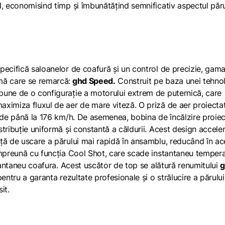
d, economisind timp și îmbunătățind semnificativ aspectul păru
pecifică saloanelor de coafură și un control de precizie, gam
mă care se remarcă:
ghd Speed.
Construit pe baza unei tehnol
pune de o configurație a motorului extrem de puternică, care
ximiza fluxul de aer de mare viteză. O priză de aer proiecta
r de până la 176 km/h. De asemenea, bobina de încălzire proie
tribuție uniformă și constantă a căldurii. Acest design accele
ță de uscare a părului mai rapidă în ansamblu, reducând în ac
Împreună cu funcția Cool Shot, care scade instantaneu temper
stantaneu coafura. Acest uscător de top se alătură renumitului
entru a garanta rezultate profesionale și o strălucire a părulu
sit.