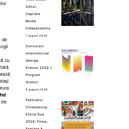
lui
Sibiul,
Capitala
Modei
Independente
7 august 2026
a de
ogii
Concursul
International
tă cu
George
ctată
Enescu 2026 |
rează
Program
elași
Gratuit
atura
6 august 2026
ghd
Festivalul
i de
Cinemascop
Eforie Sud
2026: Filme,
Ateliere &