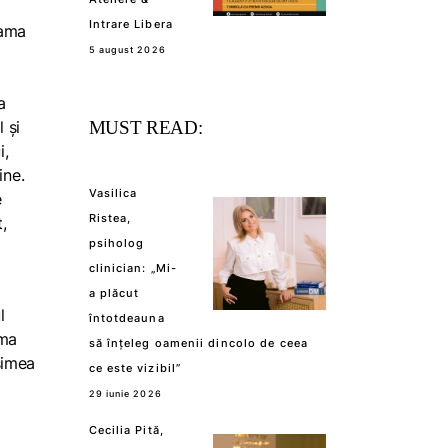
Intrare Libera
gama
5 august 2026
a
 și
MUST READ:
i,
ine.
Vasilica
e
Ristea,
,
psiholog
clinician: „Mi-
a plăcut
l
întotdeauna
ma
să înțeleg oamenii dincolo de ceea
simea
ce este vizibil”
29 iunie 2026
Cecilia Pită,