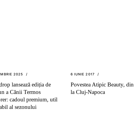
EMBRIE 2025
6 IUNIE 2017
drop lansează ediția de
Povestea Atipic Beauty, di
un a Cănii Termos
la Cluj-Napoca
rer: cadoul premium, util
abil al sezonului