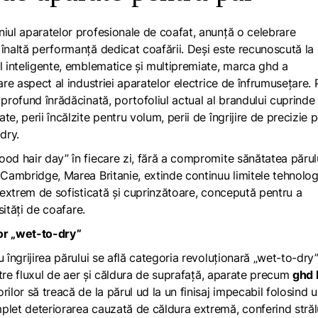
niul aparatelor profesionale de coafat, anunță o celebrare
înaltă performanță dedicat coafării. Deși este recunoscută la 
l inteligente, emblematice și multipremiate, marca ghd a
are aspect al industriei aparatelor electrice de înfrumusețare. 
 profund înrădăcinată, portofoliul actual al brandului cuprinde
e, perii încălzite pentru volum, perii de îngrijire de precizie 
-dry.
od hair day” în fiecare zi, fără a compromite sănătatea părulu
 Cambridge, Marea Britanie, extinde continuu limitele tehnologi
ă extrem de sofisticată și cuprinzătoare, concepută pentru a
esități de coafare.
lor „wet-to-dry”
 îngrijirea părului se află categoria revoluționară „wet-to-dry
intre fluxul de aer și căldura de suprafață, aparate precum
ghd 
lor să treacă de la părul ud la un finisaj impecabil folosind 
plet deteriorarea cauzată de căldura extremă, conferind străl