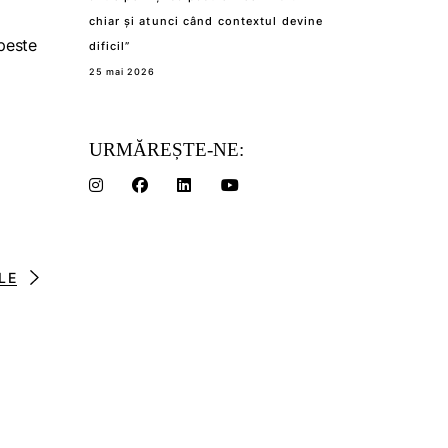
chiar și atunci când contextul devine
 peste
dificil”
25 mai 2026
URMĂREȘTE-NE:
LE