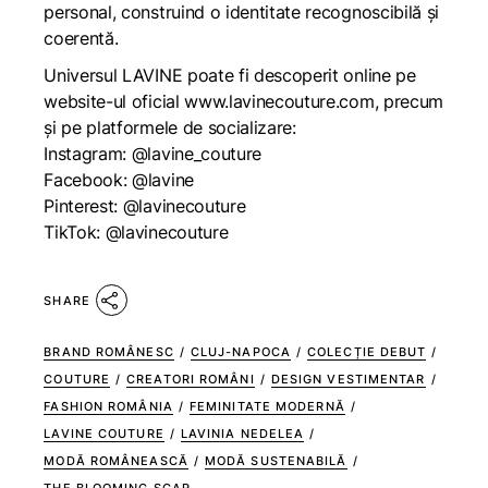
personal, construind o identitate recognoscibilă și
coerentă.
Universul LAVINE poate fi descoperit online pe
website-ul oficial
www.lavinecouture.com
, precum
și pe platformele de socializare:
Instagram: @lavine_couture
Facebook: @lavine
Pinterest: @lavinecouture
TikTok: @lavinecouture
SHARE
BRAND ROMÂNESC
/
CLUJ-NAPOCA
/
COLECȚIE DEBUT
/
COUTURE
/
CREATORI ROMÂNI
/
DESIGN VESTIMENTAR
/
FASHION ROMÂNIA
/
FEMINITATE MODERNĂ
/
LAVINE COUTURE
/
LAVINIA NEDELEA
/
MODĂ ROMÂNEASCĂ
/
MODĂ SUSTENABILĂ
/