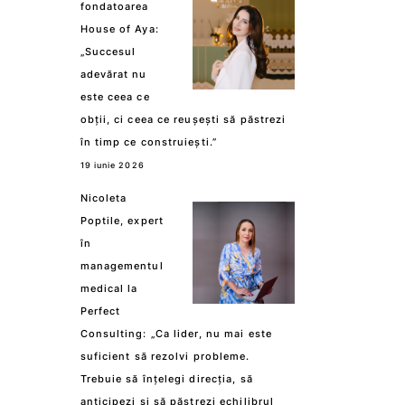
fondatoarea
House of Aya:
„Succesul
adevărat nu
este ceea ce
obții, ci ceea ce reușești să păstrezi
în timp ce construiești.”
19 iunie 2026
Nicoleta
Poptile, expert
în
managementul
medical la
Perfect
Consulting: „Ca lider, nu mai este
suficient să rezolvi probleme.
Trebuie să înțelegi direcția, să
anticipezi și să păstrezi echilibrul