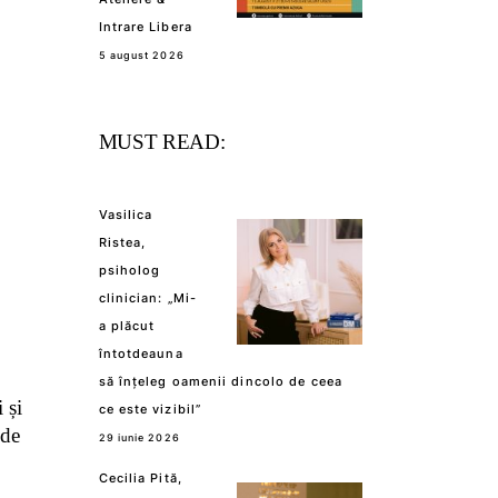
Intrare Libera
5 august 2026
MUST READ:
Vasilica
Ristea,
psiholog
clinician: „Mi-
a plăcut
întotdeauna
să înțeleg oamenii dincolo de ceea
 și
ce este vizibil”
 de
29 iunie 2026
Cecilia Pită,