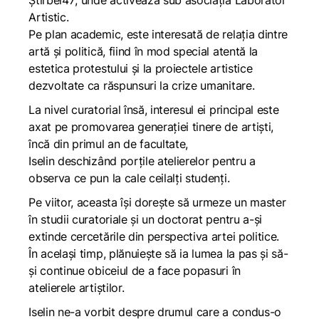
Știrbei47
, unde activează sub asociația
Laborator
Artistic
.
Pe plan academic, este interesată de relația dintre
artă și politică, fiind în mod special atentă la
estetica protestului și la proiectele artistice
dezvoltate ca răspunsuri la crize umanitare.
La nivel curatorial însă, interesul ei principal este
axat pe promovarea generației tinere de artiști,
încă din primul an de facultate,
Iselin deschizând porțile atelierelor pentru a
observa ce pun la cale ceilalți studenți.
Pe viitor, aceasta își dorește să urmeze un master
în studii curatoriale și un doctorat pentru a-și
extinde cercetările din perspectiva artei politice.
În același timp, plănuiește să ia lumea la pas și să-
și continue obiceiul de a face popasuri în
atelierele artiștilor.
Iselin ne-a vorbit despre drumul care a condus-o