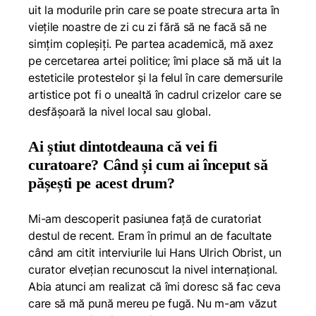
uit la modurile prin care se poate strecura arta în
viețile noastre de zi cu zi fără să ne facă să ne
simțim copleșiți. Pe partea academică, mă axez
pe cercetarea artei politice; îmi place să mă uit la
esteticile protestelor și la felul în care demersurile
artistice pot fi o unealtă în cadrul crizelor care se
desfășoară la nivel local sau global.
Ai știut dintotdeauna că vei fi
curatoare? Când și cum ai început să
pășești pe acest drum?
Mi-am descoperit pasiunea față de curatoriat
destul de recent. Eram în primul an de facultate
când am citit interviurile lui Hans Ulrich Obrist, un
curator elvețian recunoscut la nivel internațional.
Abia atunci am realizat că îmi doresc să fac ceva
care să mă pună mereu pe fugă. Nu m-am văzut