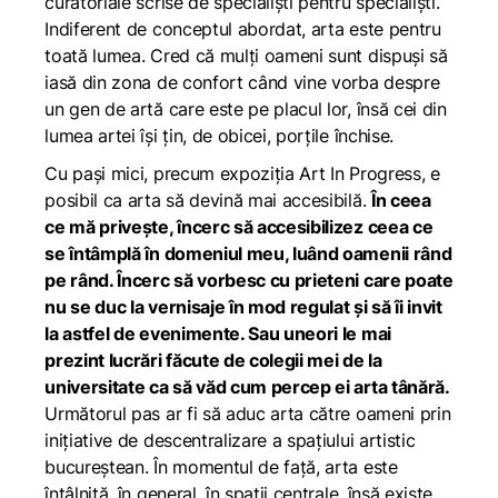
curatoriale scrise de specialiști pentru specialiști.
Indiferent de conceptul abordat, arta este pentru
toată lumea. Cred că mulți oameni sunt dispuși să
iasă din zona de confort când vine vorba despre
un gen de artă care este pe placul lor, însă cei din
lumea artei își țin, de obicei, porțile închise.
Cu pași mici, precum expoziția
Art In Progress
, e
posibil ca arta să devină mai accesibilă.
În ceea
ce mă privește, încerc să accesibilizez ceea ce
se întâmplă în domeniul
meu, luând oamenii rând
pe rând. Încerc să vorbesc cu prieteni care poate
nu se duc la vernisaje în mod regulat și să îi invit
la astfel de evenimente. Sau uneori le mai
prezint lucrări făcute de colegii mei de la
universitate ca să văd cum percep ei arta tânără.
Următorul pas ar fi să aduc arta către oameni prin
inițiative de descentralizare a spațiului artistic
bucureștean. În momentul de față, arta este
întâlnită, în general, în spații centrale, însă existe