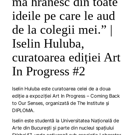
mă hrănesc din toate
ideile pe care le aud
de la colegii mei.” |
Iselin Huluba,
curatoarea ediției Art
In Progress #2
Iselin Huluba este curatoarea celei de a doua
ediție a expoziției
Art In Progress – Coming Back
to Our Senses
, organizată de
The Institute
și
DIPLOMA
.
Iselin este studentă la
Universitatea Națională de
Arte
din București și parte din nucleul spațiului