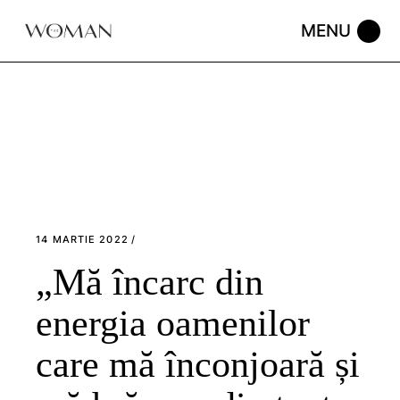
Skip
to
the
content
14 MARTIE 2022
„Mă încarc din
energia oamenilor
care mă înconjoară și