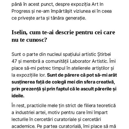
până în acest punct, despre expoziția
Art In
Progress
și ne-am împărtășit viziunea ei în ceea
ce privește arta și tânăra generație.
Iselin, cum te-ai descrie pentru cei care
nu te cunosc?
Sunt o parte din nucleul spațiului artistic Știrbei
47 și membră a comunității Laborator Artistic. Îmi
place să-mi petrec timpul în atelierele artiștilor și
la expozițiile lor.
Sunt de părere că pot să-mi arăt
susținerea față de colegii mei din sfera creativă,
prin prezență și prin faptul că le ascult părerile și
ideile.
În rest, practicile mele țin strict de filiera teoretică
a industriei artei, motiv pentru care îmi împart
lecturile în cercetări curatoriale și cercetări
academice. Pe partea curatorială, îmi place să mă