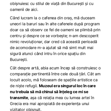
obișnuiesc cu stilul de viață din București și cu
oamenii de aici.
Când lucram la o cafenea din oraș, mă duceam
uneori la baruri sau în alte cafenele după program
doar ca să observ ce fel de oameni se plimbă prin
centru și despre ce se vorbește; n-am descoperit
nimic revoluționar, dar cred că această perioadă
de acomodare m-a ajutat să mă simt mult mai
sigură atunci când intru în orice spațiu din
București.
Cât despre artă, abia acum încep să construiesc o
comparație pertinentă între cele două țări. Cât am
locuit acolo, mă foloseam de spațiile artistice ca
de niște refugii.
Muzeul
era singurul loc în care
nu trebuia să mă chinui să înțeleg ce mi se
transmite
, așa că relația mea cu lumea artei în
Grecia era mai apropiată de experiența unui
vizitator obișnuit.