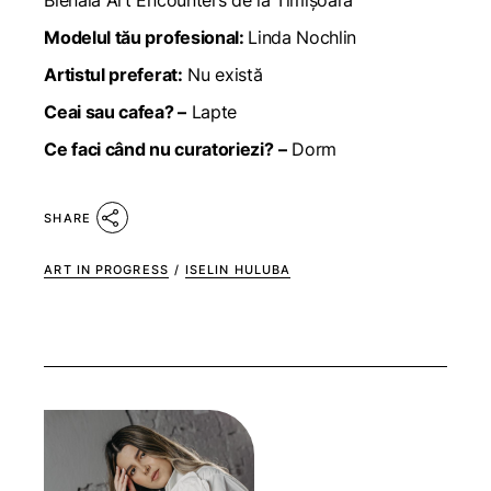
Bienala Art Encounters de la Timișoara
Modelul tău profesional:
Linda Nochlin
Artistul preferat:
Nu există
Ceai sau cafea? –
Lapte
Ce faci când nu curatoriezi?
–
Dorm
SHARE
ART IN PROGRESS
/
ISELIN HULUBA