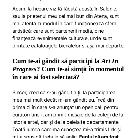
Acum, la fiecare vizită făcută acasă, în Salonic,
sau la prietenul meu cel mai bun din Atena, sunt
mai atentă la modul în care funcționează sfera
artistică: care sunt partenerii media, cine
finanțează evenimentele culturale, unde sunt
printate cataloagele bienalelor și așa mai departe.
Cum te-ai gândit să participi la
Art In
Progress
? Cum te-ai simțit în momentul
în care ai fost selectată?
Sincer, cred că s-au gândit alții la participarea
mea mai mult decât m-am gândit eu. Încă din
prima zi în care s-a anunțat un open call pentru
curatori tineri, am primit mesaje de la colegi de la
istoria artei, dar și de la celelalte departamente.
Toată lumea care mă cunoștea mi-a trimis link și
mi-a spus că trebuie să aplic.
Faptul că am fost