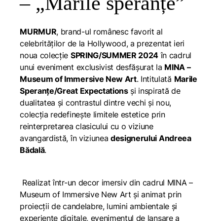
– „Marile speranțe”
MURMUR
, brand-ul românesc favorit al
celebrităților de la Hollywood, a prezentat ieri
noua colecție
SPRING/SUMMER 2024
în cadrul
unui eveniment exclusivist desfășurat la
MINA –
Museum of Immersive New Art
. Intitulată
Marile
Speranțe/Great Expectations
și inspirată de
dualitatea și contrastul dintre vechi și nou,
colecția redefinește limitele estetice prin
reinterpretarea clasicului cu o viziune
avangardistă, în viziunea
designerului Andreea
Bădală
.
Realizat într-un decor imersiv din cadrul MINA –
Museum of Immersive New Art și animat prin
proiecții de candelabre, lumini ambientale și
experiențe digitale, evenimentul de lansare a