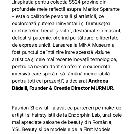
„Inspirația pentru colecția SS24 provine din
profundele mele reflecții asupra ‘Marilor Speranțe’
– este o călătorie personală și artistică, ce
explorează puterea reinventării și frumusețea
contrastelor: trecut și viitor, destrămat și renăscut,
delicat și puternic, oferind purtătoarei o libertate
de expresie unică. Lansarea la MINA Museum a
fost punctul de întâlnire între această viziune
artistică și cele mai recente inovații tehnologice,
pentru că ne-am dorit să oferim o experiență
imersivă care sperăm să rămână memorabilă
pentru toți cei prezenți”,
a declarat
Andreea
Bădală, Founder & Creatie Director MURMUR.
Fashion Show-ul i-a avut ca parteneri pe make-up
artiștii și hairstyliștii de la Endorphin Lab, unul cele
mai apreciate saloane de beauty din România,
YSL Beauty si pe modelele de la First Models