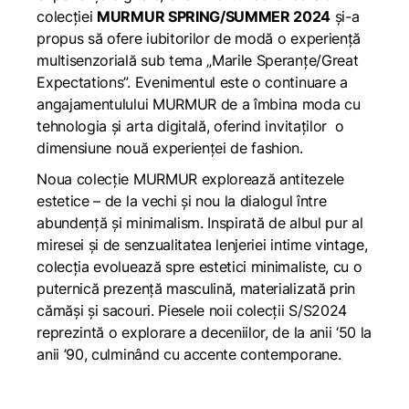
colecției
MURMUR SPRING/SUMMER 2024
și-a
propus să ofere iubitorilor de modă o experiență
multisenzorială sub tema „Marile Speranțe/Great
Expectations”. Evenimentul este o continuare a
angajamentulului MURMUR de a îmbina moda cu
tehnologia și arta digitală, oferind invitaților o
dimensiune nouă experienței de fashion.
Noua colecție MURMUR explorează antitezele
estetice – de la vechi și nou la dialogul între
abundență și minimalism. Inspirată de albul pur al
miresei și de senzualitatea lenjeriei intime vintage,
colecția evoluează spre estetici minimaliste, cu o
puternică prezență masculină, materializată prin
cămăși și sacouri. Piesele noii colecții S/S2024
reprezintă o explorare a deceniilor, de la anii ‘50 la
anii ’90, culminând cu accente contemporane.