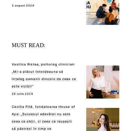
3 august 2026
MUST READ:
Vasilica Ristea, psiholog clinician:
„Mi-a plăcut întotdeauna să
înțeleg oamenii dincolo de ceea ce
este vizibil”
29 iunie 2026
Cecilia Pită, fondatoarea House of
Aya: „Succesul adevărat nu este
ceea ce obții, ci ceea ce reușești
să păstrezi în timp ce